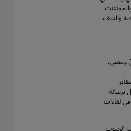
والمجاعات
افية والعنف
لّ ومضى،
قابر
ل برسالة
في لقاءات
بر الجنوب