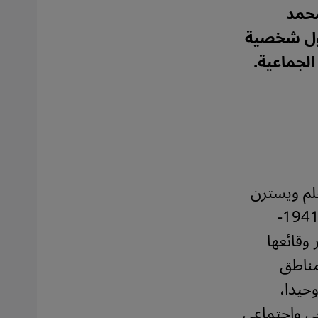
محمد
حول شخصية
لجماعية.
ه بفلم ويسترن
قاتم الأجواء ذلك الذي يمنحنا إياه رامبو المغربي محمد خير الدين(1941-
 وقائعها
مناطق
وحيدا،
عي واجتماعي