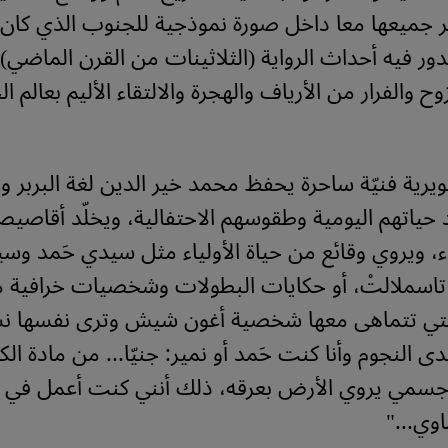
ر جميعها معا داخل صورة نموذجية للجنوب الذي كان
دور فيه أحداث الرواية (الثلاثينات من القرن الماضي
ح والفرار من الأرياف والهجرة والالتقاء الأليم بعالم ال
ية فنيّة ساحرة يحفظ محمد خير الدين لغة البربر وع
 حياتهم اليومية وطقوسهم الاحتفالية، ويخلّد أقاصي
ء، ويروي وقائع من حياة الأولياء مثل سيدي حَمد و
ْ تاسملالتْ، أو حكايات البطولات وشخصيات خرافية 
التي تتماهى معها شخصية أغون شيش وترى نفسها نس
ى النجوم وأنا كنت حَمد أو نمير: جنيّا... من مادة ال
جسمي يروي الأرض بعرقه، ذلك أنني كنت أعمل في
وي..."