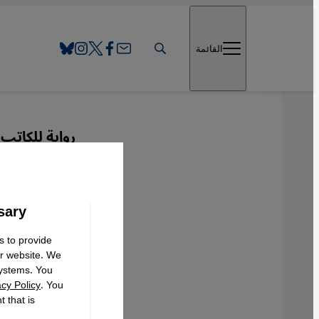
Direkt zum Inhalt springen
القائمة
رواية للكاتب
وقائع 
sary
عربي
s to provide
ur website. We
systems. You
acy Policy
. You
 that is