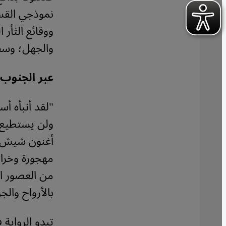
نموذجي القس
ووقائع الثأر 
والجهل؛ وسط 
عبر الجنوب 
"لقد أنبأه أ
ولن يستطيع م
أغنون شيش الم
مهجورة وخراب
من العصور ا
بالأرواح والجن
تبدو الرواية