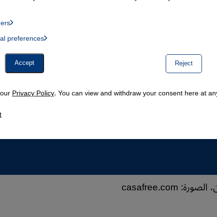
ders
List of providers:
ual preferences
, Twitter Embed, Youtube Embed
Accept
Reject
n our
Privacy Policy
. You can view and withdraw your consent here at any
t
ة: casafree.com