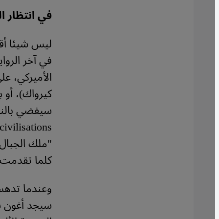
في انتظار ا
ليس شيئا أق
"ملك الجبال"
كلما تقدمت ب
وعندما تدهس 
سيجد أغون ش