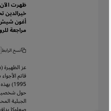
ظهرت الآن ب
خيرالدين تح
أغون شيش ال
مراجعة للروا
نسخ الرابط
1995) ب
حول شخصية أ
الجبلية المح
صعلوكا بدافع