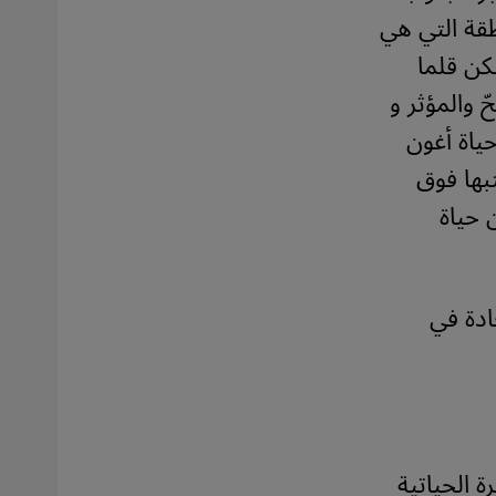
قة التي هي
كن قلما
 والمؤثر و
ت عليه في رواية Vie et légende d’Agoun’chich : حياة أغون
تبها فوق
نين من حياة
ادة في
ة الحياتية