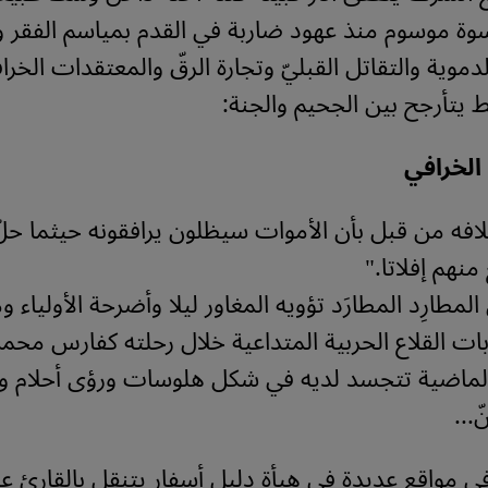
وة موسوم منذ عهود ضاربة في القدم بمياسم الفقر 
الدموية والتقاتل القبليّ وتجارة الرقّ والمعتقدات الخر
يتأرجح بين الجحيم والجنة:
الخرافي
سلافه من قبل بأن الأموات سيظلون يرافقونه حيثما ح
نهم إفلاتا."
طارِد المطارَد تؤويه المغاور ليلا وأضرحة الأولياء وم
ات القلاع الحربية المتداعية خلال رحلته كفارس محم
لماضية تتجسد لديه في شكل هلوسات ورؤى أحلام و
ّ...
 في مواقع عديدة في هيأة دليل أسفار يتنقل بالقارئ ع