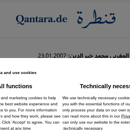
 المغربي محمد خير الدين:
·
23.01.2007
أسطورة مغربية
a and use cookies.
ll functions
Technically neces
ok Embed / Facebook Connect
Accept
Google Tag Manager
 and marketing cookies to help
We use technically necessary cookie
Twitter Embed
the best website experience and
you with the essential functions of o
Instagram Embed
ce to you. For more information
only process your data on our own 
Youtube Embed
rs and how they work, please see
can read more about this in our
Priv
Google Maps Embed
. Click 'Accept' to agree. You can
can only use our website to the extent
sent at any time.
technically necessary.