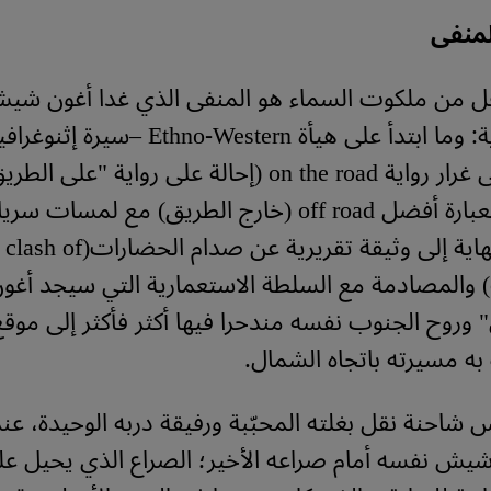
لمنفى
ل من ملكوت السماء هو المنفى الذي غدا أغون شيش
في آخر الرواية: وما ابتدأ على هيأة Western
الأميركي، على غرار رواية on the road (إحالة على رواية "
كيرواك)، أو بعبارة أفضل off road (خارج الطريق) مع لمسات س
سيفضي بالنهاية إلى وثيقة تقريرية عن صدام الحضارات(clash of
civilisations) والمصادمة مع السلطة الاستعمارية التي سيجد 
 وروح الجنوب نفسه مندحرا فيها أكثر فأكثر إلى موق
ه مسيرته باتجاه الشمال.
شاحنة نقل بغلته المحبّبة ورفيقة دربه الوحيدة، عن
يش نفسه أمام صراعه الأخير؛ الصراع الذي يحيل علي