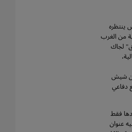
 ينتظره
Ethno- –سيرة إثنوغرافية من الغرب
على الطريق" لجاك
ريالية،
أغون شيش
ع دفاعي
دها فقط
ه عنوان