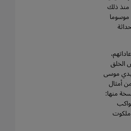
 منذ ذلك
) موسوما
حداثة
اداتهم،
ص الخلق
سيدي موسى
من أمثال
خة منها:
كواكب
 ملكوت