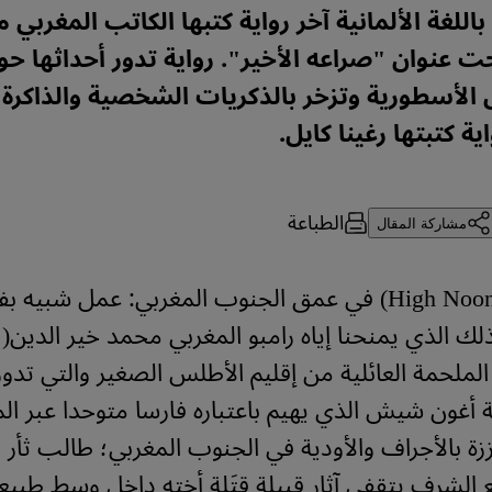
اللغة الألمانية آخر رواية كتبها الكاتب المغربي 
ت عنوان "صراعه الأخير". رواية تدور أحداثها 
أسطورية وتزخر بالذكريات الشخصية والذاكرة ا
ية كتبتها رغينا كايل.
الطباعة
مشاركة المقال
عز الظهيرة (High Noon) في عمق الجنوب المغربي: عمل شبي
هذه الملحمة العائلية من إقليم الأطلس الصغير والتي تدور
غون شيش الذي يهيم باعتباره فارسا متوحدا عبر ال
ززة بالأجراف والأودية في الجنوب المغربي؛ طالب ثأر 
 الشرف يتقفى آثار قبيلة قتَلة أخته داخل وسط طبي