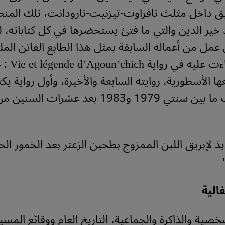
يق داخل مثلث تافراوت-تيزنيت-تارودانت، تلك المنط
ر الدين والتي ما فتئ يستحضرها في كل كتاباته، ل
مل من أعماله السابقة بمثل هذا الطابع الفاتن الملحّ
المثير كما جاء
 الأسطورية، روايته السابعة والأخيرة، وأول رواية يك
أرض المغرب ما بين سنتي 1979 و1983 بعد عشرات الس
ذ لإبريق اللبن الممزوج بطحين الزعتر بعد الخمور الح
لية
صية والذاكرة والجماعية، التاريخ العام ووقائع المسير