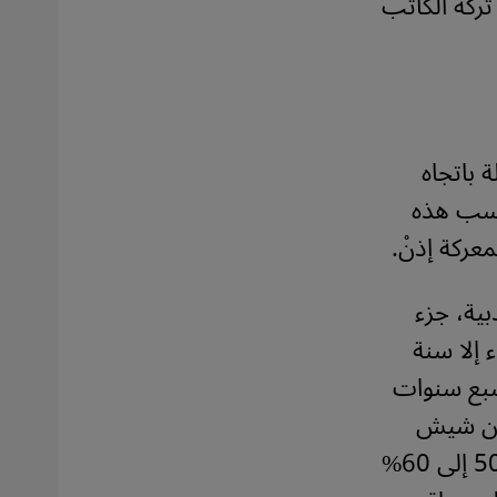
تركه الكاتب
 باتجاه
 كسب هذه
عركة إذنْ.
بية، جزء
 إلا سنة
س، وسبع سنوات
غون شيش
ومن ورائها مجمل الثقافة البربرية العريقة التي ينتمي إليها حوالي 50 إلى 60%