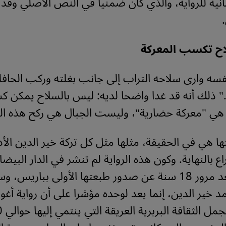
مانية للرواية، والذي كان ضمنيا في النص الأصلي وقد 
ح تكسب المعركة
فسه وارى سلاحه التراب إلى جانب بغلته وركب الحافلة
ء." ذلك أنه قد غدا واضحا لديه: ليس بالسلاح يمكن
 هي "معركة حضارية"، وليست الجبال هي ركح هذه الم
تها هي في الحقيقة، مثلها مثل كل تركة خير الدين الأد
 بالنهاية. وكون هذه الرواية لم تنشر في الدار البيضاء
2002، أي بعد مرور 18 سنة عن صدور طبعتها الأولى بباري
د خير الدين، إنما يعد لوحده مؤشرا على أن رواية أ