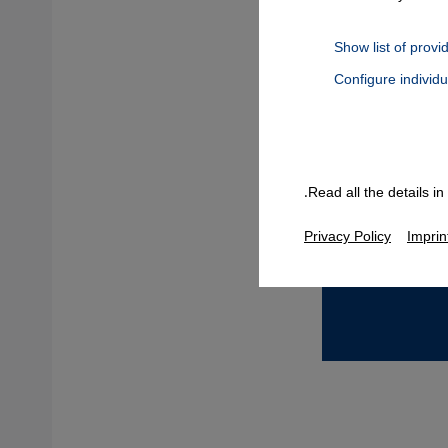
Show list of provi
Configure individ
Connect, Google Maps Embed, Google Tag Manager, Instagram Embed
Read all the details i
Privacy Policy
Imprin