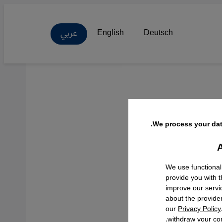
عربي
English
Deutsch
We process your dat
A
Facebo
We use functional
provide you with 
improve our servi
about the provide
our
Privacy Policy
withdraw your con