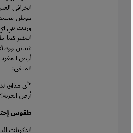
الخرافي العت
موطن محمد خي
وردت في أي ع
شيش ووقائعها
المنفى:
"أي مذاق لذي
أرض الغربة!"
طقوس إحتفا
الذكريات الشخ