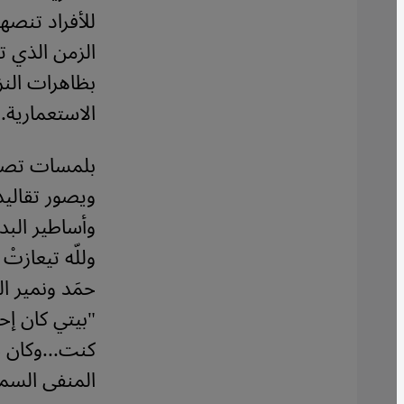
للأفراد تنصه
الزمن الذي ت
بظاهرات النزو
الاستعمارية.
بلمسات تصوير
ويصور تقاليد
وأساطير البد
وللّه تيعازت
حمَد ونمير 
"بيتي كان إحد
كنت...وكان 
المنفى السما