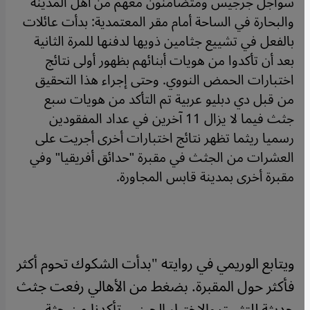
سواجل جرجيس ومتضامنون معهم من أهل المدينة
والبحارة في الساحة أمام مقر المعتمدية: بدأت عائلات
بالفعل في تشييع جثامين ذويها لدفنها للمرة الثانية
بعد أن تأكدوا من هويات أبنائهم بظهور أولى نتائج
اختبارات الحمض النووي. وحتى إجراء هذا التحقيق
من قبل دي دبليو عربية تم التأكد من هويات سبع
جثث فيما لا يزال 11 آخرين في عداد المفقودين
رسميا ريثما تظهر نتائج اختبارات أخرى أجريت على
العشرات من الجثث في مقبرة "حدائق أفريقيا" وفي
مقبرة أخرى بمدينة قابس المجاورة.
ويتابع الوريمي في روايته "بدأت الشكوك تحوم أكثر
فأكثر حول المقبرة. بضغط من الأهالي رفعت جثث
حديثة للتثبت والاختبار الجيني. تأكدنا من جثة