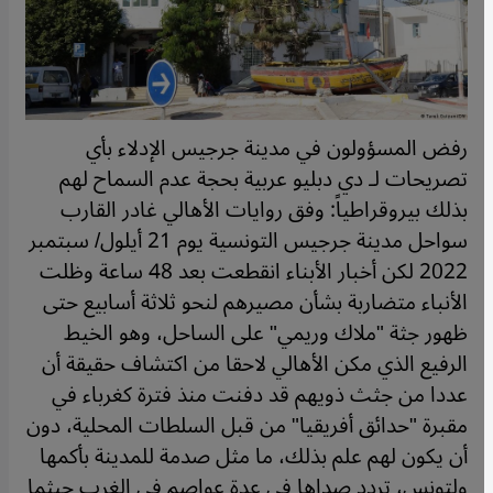
رفض المسؤولون في مدينة جرجيس الإدلاء بأي
تصريحات لـ دي دبليو عربية بحجة عدم السماح لهم
بذلك بيروقراطياً: وفق روايات الأهالي غادر القارب
سواحل مدينة جرجيس التونسية يوم 21 أيلول/ سبتمبر
2022 لكن أخبار الأبناء انقطعت بعد 48 ساعة وظلت
الأنباء متضاربة بشأن مصيرهم لنحو ثلاثة أسابيع حتى
ظهور جثة "ملاك وريمي" على الساحل، وهو الخيط
الرفيع الذي مكن الأهالي لاحقا من اكتشاف حقيقة أن
عددا من جثث ذويهم قد دفنت منذ فترة كغرباء في
مقبرة "حدائق أفريقيا" من قبل السلطات المحلية، دون
أن يكون لهم علم بذلك، ما مثل صدمة للمدينة بأكمها
ولتونس، تردد صداها في عدة عواصم في الغرب حيثما