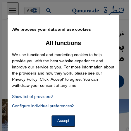
Direkt zum Inhalt springen
AR
We process your data and use cookies.
غرقى الهجرة قبالة جرجيس في تونس
·
25.10.2022
All functions
بحث أهالي الضحايا عن حقيقة
مصير أبنائهم
We use functional and marketing cookies to help
provide you with the best website experience and
improve our service to you. For more information about
the providers and how they work, please see our
Privacy Policy
. Click 'Accept' to agree. You can
عربي
withdraw your consent at any time.
Show list of providers
List of providers:
Configure individual preferences
Facebook Embed / Facebook Connect
 Manager, Instagram Embed, Twitter Embed, Youtube Embed
Google Tag Manager
Twitter Embed
Accept
Instagram Embed
Youtube Embed