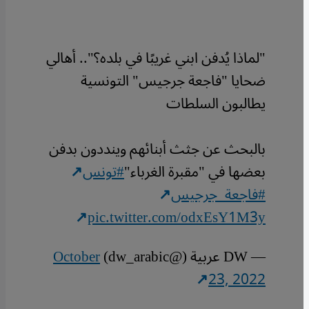
"لماذا يُدفن ابني غريبًا في بلده؟".. أهالي
ضحايا "فاجعة جرجيس" التونسية
يطالبون السلطات
بالبحث عن جثث أبنائهم وينددون بدفن
بعضها في "مقبرة الغرباء"
#تونس
#فاجعة_جرجيس
pic.twitter.com/odxEsY1M3y
— DW عربية (@dw_arabic)
October
23, 2022