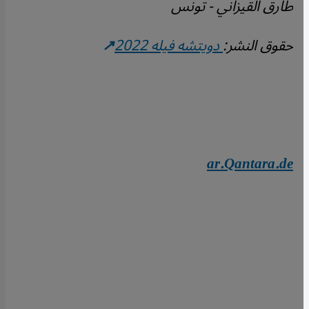
طارق القيزاني - تونس
حقوق النشر:
دويتشه فيله 2022
ar.Qantara.de