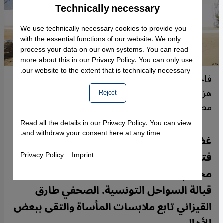
Technically necessary
Accept
Google Maps Embed
We use technically necessary cookies to provide you
with the essential functions of our website. We only
process your data on our own systems. You can read
more about this in our
Privacy Policy
. You can only use
our website to the extent that is technically necessary.
فاجعة غرق مهاجرين قبالة سواحل مدينة جرجيس
هزت تونس ولا يزال بعض الأهالي ينتظرون كشف
Reject
مصير أبنائهم.
Read all the details in our
Privacy Policy
. You can view
and withdraw your consent here at any time.
غضب في تونس فجرته فاجعة غرق أعادت
فتح ملف أزمة الهجرة المعقد وسط نقاش
Privacy Policy
Imprint
محتدم حول من يتحمل مسؤولية ما يحصل
قبالة السواحل التونسية. الصحفي طارق
القيزاني تابع ملابسات المأساة والتقى ببعض