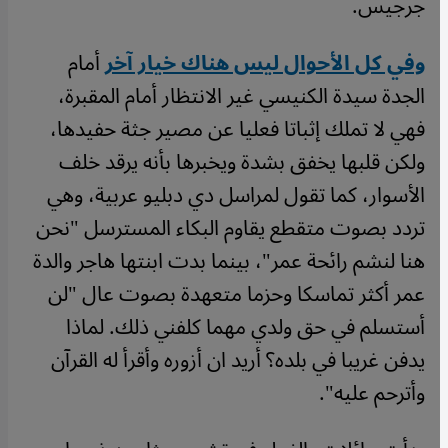
جرجيس.
وفي كل الأحوال ليس هناك خيار آخر
أمام
الجدة سيدة الكنيسي غير الانتظار أمام المقبرة،
فهي لا تملك إثباتا فعليا عن مصير جثة حفيدها،
ولكن قلبها يخفق بشدة ويخبرها بأنه يرقد خلف
الأسوار، كما تقول لمراسل دي دبليو عربية، وهي
تردد بصوت متقطع يقاوم البكاء المسترسل "نحن
هنا لنشم رائحة عمر"، بينما بدت ابنتها هاجر والدة
عمر أكثر تماسكا وحزما متعهدة بصوت عال "لن
أستسلم في حق ولدي مهما كلفني ذلك. لماذا
يدفن غريبا في بلده؟ أريد ان أزوره وأقرأ له القرآن
وأترحم عليه".