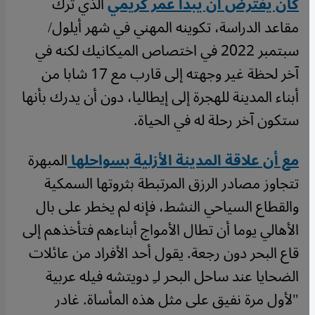
كان يفترض أن يبدأ عمر كريمي
الذي ترك
مقاعد الدراسة، تكوينه المهني في شهر أيلول/
سبتمبر 2022 في اختصاص الميكانيك لكنه في
آخر لحظة غير وجهته إلى قارب مع 17 شابا من
أبناء المدينة للهجرة إلى إيطاليا، دون أن يدرك بأنها
ستكون آخر رحلة له في الحياة.
مع أن علاقة المدينة الأزلية بسواحلها
المبهرة
تتجاوز مصادر الرزق المرتبطة بثروتها السمكية
والقطاع السياحي النشط، فإنه لم يخطر على بال
الأهالي يوما أن تطال الأمواج أبناءهم فتأخذهم إلى
قاع البحر دون رجعة. يقول أحد الأفراد من عائلات
الضحايا عند ساحل البحر لـِ دويتشه فيله عربية
"لأول مرة نفيق على مثل هذه المأساة. غادر