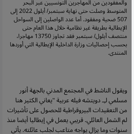
والمفقودين من المهاجرين التونسيين عبر البحر
المتوسط وصلت حتى نهاية سبتمبر/ أيلول 2022 إلى
507 ضحية ومفقود. أما عدد الواصلين إلى السواحل
الإيطالية بطريقة غير نظامية خلال هذا العام حتى
منتصف أيلول/ سبتمبر فقد تجاوز 13750 مهاجرا،
بحسب إحصائيات وزارة الداخلية الإيطالية التي أوردها
المنتدى.
ويقول الناشط في المجتمع المدني بالجهة أنور
مسلمي لـِـ دويتشه فيله عربية "يعاني الكثير هنا
من التعقيدات البيروقراطية للحصول على تأشيرات
لم الشمل العائلي. قريبي يعمل في إيطاليا أيضا منذ
سنوات وما يزال يواجه متاعب لجلب عائلته. يأتي