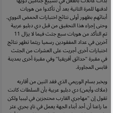
بدأت عائلات بالفعل في تشييع جثامين ذويها
لدفنها للمرة الثانية بعد أن تأكدوا من هويات
أبنائهم بظهور أولى نتائج اختبارات الحمض النووي.
وحتى إجراء هذا التحقيق من قبل دي دبليو عربية
تم التأكد من هويات سبع جثث فيما لا يزال 11
آخرين في عداد المفقودين رسميا ريثما تظهر نتائج
اختبارات أخرى أجريت على العشرات من الجثث
في مقبرة "حدائق أفريقيا" وفي مقبرة أخرى بمدينة
قابس المجاورة.
ويخبر بسام الوريمي الذي فقد اثنين من أقاربه
(ملاك وأيمن) دي دبليو عربية بأن السلطات كانت
تقول إن "مهاجري القارب محتجزين في ليبيا ولكن
ما راعنا أن أحد أبناء الجهة يعمل في نادٍ بحري عثر