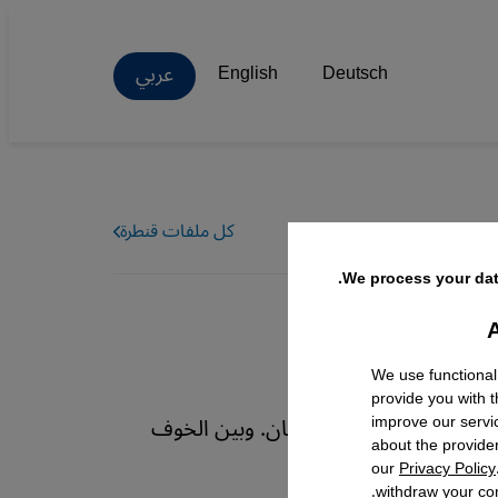
عربي
English
Deutsch
كل ملفات قنطرة
We process your dat
A
Facebo
We use functional
provide you with 
ستان، متحديةً قيود طالبان. وبين الخوف
improve our servi
about the provide
بمستقبل مختلف.
our
Privacy Policy
withdraw your con