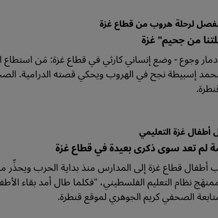
صل لرحلة هروب من قطاع غزة
لتنا من جحيم" غزة
دمار وجوع - وضع إنساني كارثي في قطاع غزة: مَن استطاع الف
مد إسبيطة نجح في الهروب ويحكي قصته الدرامية. الصحفي
نطرة.
أطفال غزة التعليمي
ة لم تعد سوى ذكرى بعيدة في قطاع غزة
 أطفال قطاع غزة إلى المدارس منذ بداية الحرب ويحذِّر ممث
نهَج نظام التعليم الفلسطيني، "فكلما طال أمد بقاء الأط
 متابعة الصحفي كريم الجوهري لموقع قنطرة.