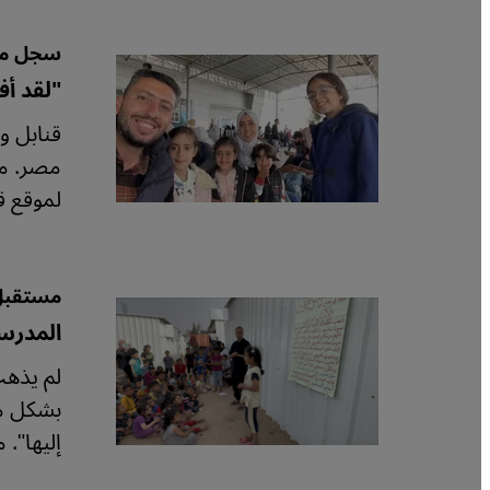
سجل مف
"لقد أف
قنابل و
مصر. مح
لموقع ق
مستقبل 
المدرس
لم يذهب
بشكل مم
إليها".