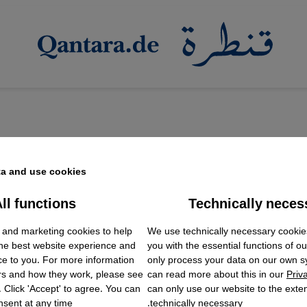
a and use cookies.
ll functions
Technically neces
ok Embed / Facebook Connect
في أفغانستان
Accept
Google Tag Manager
 and marketing cookies to help
We use technically necessary cookie
Twitter Embed
ابة تتحدى طالبان بطريقتها الخاصة
the best website experience and
you with the essential functions of o
Instagram Embed
فاطمة فتيات وشابات الإنجليزية سرًا في إحدى ضواحي أفغان
ce to you. For more information
only process your data on our own 
Youtube Embed
rs and how they work, please see
can read more about this in our
Priv
Google Maps Embed
 اليومية، تحاول أن تمنح جيلاً من الفتيات فرصة للحلم 
. Click 'Accept' to agree. You can
can only use our website to the extent
sent at any time.
technically necessary.