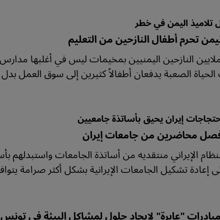
تلاميذ اليمن في خطر
من تحرم أطفال النازحين من التعليم
ايين النازحين اليمنيين بمخيمات ليس في أغلبها مدارس وه
لحياة الصعبة يدفعان أطفالاً كثيرين إلى سوق العمل بدل 
تجاجات إيران يحيق بأساتذة جامعيين
صل محاضرين من جامعات إيران
النظام الإيراني منتقديه من أساتذة الجامعات واستبدلهم بأ
 إعادة تشكيل الجامعات الإيرانية بشكل أكثر صرامة يتواف
مبادرات "عابرة" لإيجاد حلول لمشاكل البيئة في تونس: 