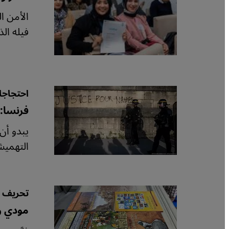
الأمن ا
فيله الذي نُظم 2023 في تونس، تحت ش
احتجاجا
فرنسا:
يبدو أن
التهميش
تحريف ت
مودي وإ