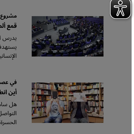
مشروع ق
قمع ألم
يدرس ال
يستهدف 
الإنسان
في عصر ا
أين انط
هل ساهم
التواصل؟
الحسرة،