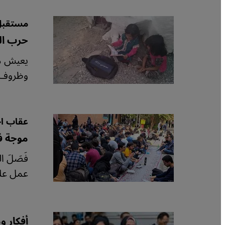
مستقبل 
حرب الي
يعيش مل
وظروف ا
عقاب اح
موجة ف
فَصَلَ 
عمل على
أفكار و