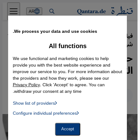
Direkt zum Inhalt springen
AR
We process your data and use cookies.
فيلم "جريمة غير متقنة" للمخرج الإيراني
·
12.02.2021
شهرام مكري
All functions
حادثة من شرارات ثورة إيران
We use functional and marketing cookies to help
التي أطاحت بالشاه
provide you with the best website experience and
improve our service to you. For more information about
the providers and how they work, please see our
Privacy Policy
. Click 'Accept' to agree. You can
withdraw your consent at any time.
عربي
English
Deutsch
Show list of providers
List of providers:
Configure individual preferences
Facebook Embed / Facebook Connect
 Manager, Instagram Embed, Twitter Embed, Youtube Embed
Google Tag Manager
Twitter Embed
Accept
Instagram Embed
Youtube Embed