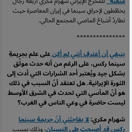
متقنة"
للمخرج الإيراني شهرام مُكري أربعة رجال
يخطّطون لإحراقِ سينما في إيران المعاصرة حيث
تطاردُ أشباحُ الماضي المجتمع الحالي.
***************
ينبغي أن أعترف أنني لم أكن
على علم بجريمةِ
سينما ركس، على الرغم من أنه حدث موثّق
بشكل جيد ويُعتبر أحد الشرارات التي أدت إلى
الثورة الإيرانية. هل تعتقد أنّ السبب في ذلك
هو أنّ المآسي التي تحدث في الشرق الأوسط
ليست حاضرة في وعي الناس في الغرب؟
شهرام مكري:
لا يفاجئني أنّ جريمة سينما
ركس قد أصبحت طي النسيان
، وذلك بسبب