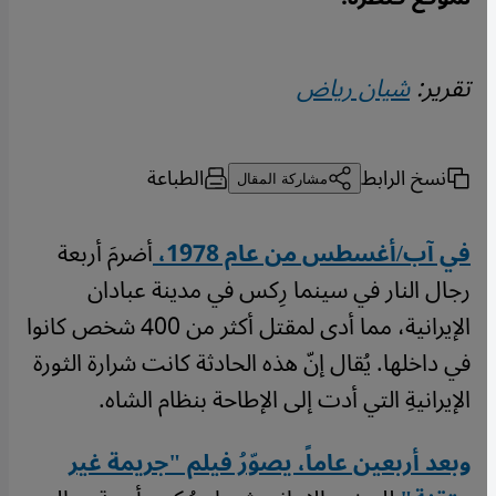
تقرير:
شيان رياض
نسخ الرابط
الطباعة
مشاركة المقال
في آب/أغسطس من عام 1978،
أضرمَ أربعة
رجال النار في سينما رِكس في مدينة عبادان
الإيرانية، مما أدى لمقتل أكثر من 400 شخص كانوا
في داخلها. يُقال إنّ هذه الحادثة كانت شرارة الثورة
الإيرانيةِ التي أدت إلى الإطاحة بنظام الشاه.
وبعد أربعين عاماً، يصوّرُ فيلم "جريمة غير