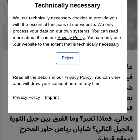
Technically necessary
Accept
Google Maps Embed
We use technically necessary cookies to provide you
with the essential functions of our website. We only
process your data on our own systems. You can read
more about this in our
Privacy Policy
. You can only use
our website to the extent that is technically necessary.
Reject
عام 1978 في إيران أُحرِقَت سينما فتُوفِيَ
فيها 470 شخصا في حادثة يُقال إنها إحدى
Read all the details in our
Privacy Policy
. You can view
and withdraw your consent here at any time.
شرارات الثورة على الشاه. وبعد 40 عاما منها
يصور فيلمٌ المشهدَ ذاته ولكن في إيران
Privacy Policy
Imprint
المعاصرة حيث تطارد أشباح الماضي المجتمع
الحالي. فماذا تغير؟ وما الفرق بين جيل الثورة
والجيل التالي؟ شايان رياض حاور المخرج
لموقع قنطرة.