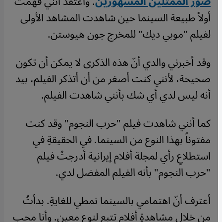
صور الممثلين المشهورين
. وأعتقدُ أنني فهمت
أولاً طبيعة السينما حين شاهدت المشاهد الأولى
لفيلم "موبي ديك" للمخرج جون هيوستن.
وقد أخبرني والدي أنّ هذه الذكرى لا يمكن أن تكون
صحيحة، لأنني كنت أصغر من أن أتذكر الفيلم، بيد
أنه ليس لدي أي شك بأنني شاهدت الفيلم.
كما أنني شاهدت فيلم "حرب النجوم" وقد كنت
مفتوناً بهذا النوع من السينما. في الحقيقةِ في
استطلاعِ رأي لمجلة أفلام إيرانية أدرجتُ فيلم
"حرب النجوم" بأنه الفيلم المفضل لدي.
أعترف أنّ اهتمامي بالسينما نمطي للغايةِ. بدأتُ
من خلال مشاهدةِ أفلام تتبع لنوع معين. وأنا محب