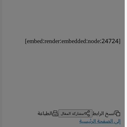
[embed:render:embedded:node:24724]
نسخ الرابط
الطباعة
مشاركة المقال
إلى الصفحة الرئيسية