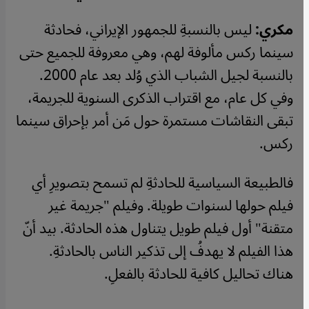
مكري:
ليس بالنسبةِ للجمهور الإيراني، فحادثة
سينما ركس مألوفة لهم، وهي معروفة للجميع حتى
بالنسبة لجيل الشباب الذي وُلد بعد عام 2000.
وفي كل عام، مع اقتراب الذكرى السنوية للجريمة،
تبقى النقاشات مستمرة حول مَن أمر بإحراق سينما
ركس.
فالطبيعة السياسية للحادثةِ لم تسمح بتصويرِ أي
فيلم حولها لسنوات طويلة. وفيلم "جريمة غير
متقنة" أول فيلم طويل يتناول هذه الحادثة. بيد أنّ
هذا الفيلم لا يهدفُ إلى تذكير الناس بالحادثةِ.
هناك تحاليل كافية للحادثة بالفعلِ.