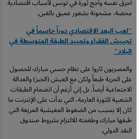
أحرق نفسه وأجج ثورة في تونس لأسباب اقتصادية
محضة، مشحونة بشعور عميق بالغبن.
"لعب البعد الاقتصادي دوراً حاسماً في
تجييش الفقراء وتحييد الطبقة المتوسطة في
البلاد"
والمصريون ثاروا على نظام حسني مبارك للحصول
على الحرية طبعاً ولكن مع العيش (الخبز) والعدالة
الاجتماعية أيضاً. بل إني أزعم أن انضمام الطبقات
الشعبية للثورة العارمة، التي بدأت على الإنترنت ما
كان إلا بسبب من الضغوط المعيشية المريعة التي
طبقها مبارك وطغمته للالتزام بشروط صندوق
النقد الدولي.