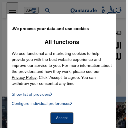
Direkt zum Inhalt springen
AR
We process your data and use cookies.
لئلا ننسى البعد الاقتصادي للربيع العربي
·
04.10.2018
All functions
الربيع العربي: الخلفية الطبقية
للثورات العربية
We use functional and marketing cookies to help
provide you with the best website experience and
improve our service to you. For more information about
the providers and how they work, please see our
Privacy Policy
. Click 'Accept' to agree. You can
عربي
English
Deutsch
withdraw your consent at any time.
Show list of providers
List of providers:
Configure individual preferences
Facebook Embed / Facebook Connect
 Manager, Instagram Embed, Twitter Embed, Youtube Embed
Google Tag Manager
Twitter Embed
Accept
Instagram Embed
Youtube Embed