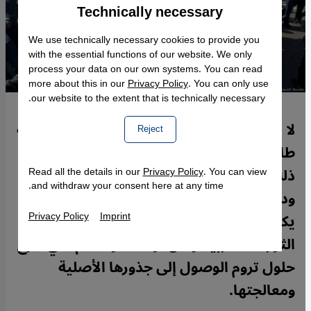
Technically necessary
Accept
Google Maps Embed
We use technically necessary cookies to provide you
with the essential functions of our website. We only
process your data on our own systems. You can read
more about this in our
Privacy Policy
. You can only use
our website to the extent that is technically necessary.
لا شك أن ثورات الربيع العربي اكتسبت صبغة
Reject
طائفية مذهبية، متطرفة في أحيان كثيرة، لكن
ذلك يجب أن لا ينسينا أسسها الطبقية
Read all the details in our
Privacy Policy
. You can view
and withdraw your consent here at any time.
ودوافعها الاقتصادية. هذا الوعي يجب أن
Privacy Policy
Imprint
يكون حاضراً ليس فقط في تحليل مسببات
الثورات العربية ولكن، وهذا هو الأهم، في طرح
حلول تروم الوصول إلى جذورها الأصلية
ومعالجتها.