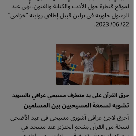
لموقع قنطرة حول الأدب والكتابة والفنون. نُهى عبد
الرسول حاورته في برلين قبيل إطلاق روايته "خزامى"
22/ 06/ 2023.
حرق القرآن على يد متطرف مسيحي عراقي بالسويد
تشويه لسمعة المسيحيين بين المسلمين
أحرق لاجئ عراقي آشوري مسيحي في عيد الأضحى
نسخة من القرآن بشحم الخنزير عند مسجد في