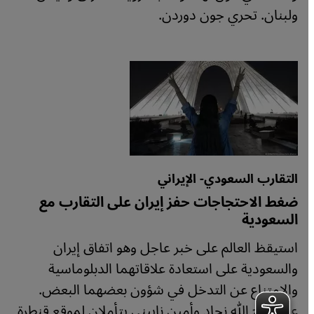
ولبنان. تحري جون دوردن.
التقارب السعودي- الإيراني
ضغط الاحتجاجات حفز إيران على التقارب مع
السعودية
استيقظ العالم على خبر عاجل وهو اتفاق إيران
والسعودية على استعادة علاقاتهما الدبلوماسية
والامتناع عن التدخل في شؤون بعضهما البعض.
علي فتح الله نجاد وأمين ناييني يتأملان لموقع قنطرة