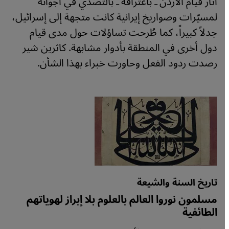
أثار قيام الأردن ـ باعترافه ـ بالتصدي في أجوائه
لمسيّرات وصواريخ إيرانية كانت متجهة إلى إسرائيل،
جدلاً كبيراً، كما طُرحت تساؤلات حول مدى قيام
دول أخرى في المنطقة بأدوار مشابهة. كاثرين شير
رصدت ردود الفعل وحاورت خبراء بهذا الشأن.
تاريخ السنة والشيعة
مسلمون نوروا العالم بالعلوم بلا إبراز لهوياتهم
الطائفية