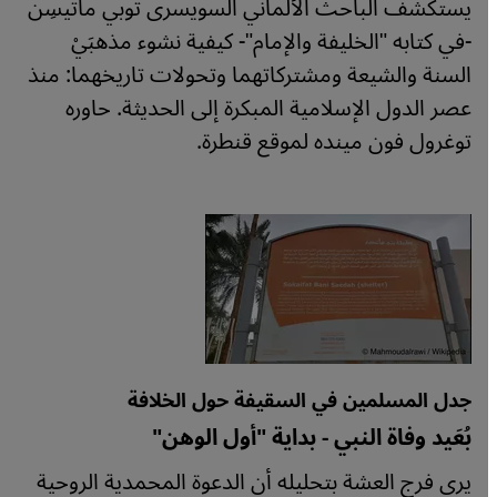
يستكشف الباحث الألماني السويسرى توبي ماتيسِن
-في كتابه "الخليفة والإمام"- كيفية نشوء مذهبَيْ
السنة والشيعة ومشتركاتهما وتحولات تاريخهما: منذ
عصر الدول الإسلامية المبكرة إلى الحديثة. حاوره
توغرول فون مينده لموقع قنطرة.
جدل المسلمين في السقيفة حول الخلافة
بُعَيد وفاة النبي - بداية "أول الوهن"
يرى فرج العشة بتحليله أن الدعوة المحمدية الروحية