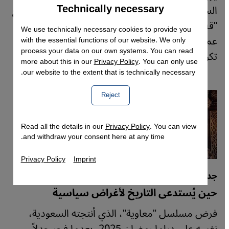
Technically necessary
Accept
الساحل السوري خلال الفترة 6-10 مارس/آذار، لموقع
Google Maps Embed
"قنطرة" قصصهم. تحذير: تحتوي الشهادات تفاصيل
We use technically necessary cookies to provide you
عمليات قتل عشوائية ضد المدنيين العلويين، وقد
with the essential functions of our website. We only
process your data on our own systems. You can read
تكون صادمة.
more about this in our
Privacy Policy
. You can only use
our website to the extent that is technically necessary.
Reject
Read all the details in our
Privacy Policy
. You can view
and withdraw your consent here at any time.
Privacy Policy
Imprint
جدل مسلسل "معاوية"
حين يُستدعى التاريخ لأغراض سياسية
فرض مسلسل "معاوية"، الذي أنتجته السعودية،