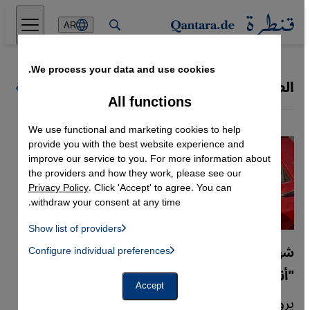
Direkt zum Inhalt springen
AR
We process your data and use cookies.
الصراع بين السنة والشيعة
كل ملفات قنطرة
All functions
We use functional and marketing cookies to help
provide you with the best website experience and
improve our service to you. For more information about
the providers and how they work, please see our
Privacy Policy
. Click 'Accept' to agree. You can
withdraw your consent at any time.
Show list of providers
List of providers:
شهادات صادمة من الساحل السوري
Configure individual preferences
Facebook Embed / Facebook Connect
 Manager, Instagram Embed, Twitter Embed, Youtube Embed
Google Tag Manager
"أنا الناجي الوحيد من عائلتي"
Twitter Embed
Accept
Instagram Embed
يروي ناجون من أعمال العنف، التي اجتاحت مدن
Youtube Embed