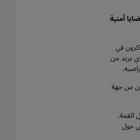
ايا أمنية
اكرون في
راق، الذي يريد من
اضيه.
ان من جهة
 القمة.
س حول