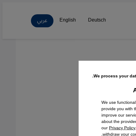
عربي
English
Deutsch
We process your dat
A
Facebo
We use functional
provide you with 
improve our servi
about the provide
our
Privacy Policy
withdraw your con