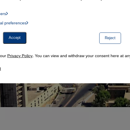
ders
List of providers:
ual preferences
, Twitter Embed, Youtube Embed
Accept
Reject
n our
Privacy Policy
. You can view and withdraw your consent here at any
t