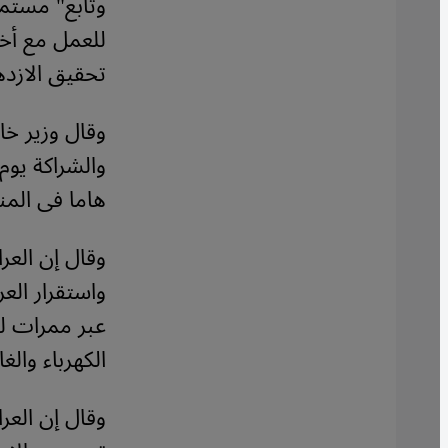
وتابع" مستمر
للعمل مع أخو
تحقيق الازده
وقال وزير خار
والشراكة يوم
هاما فى المن
وقال إن العر
عبر ممرات لل
الكهرباء والغا
وقال إن العر