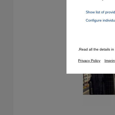
Show list of provi
Configure individ
Connect, Google Maps Embed, Google Tag Manager, Instagram Embed
Read all the details i
Privacy Policy
Imprin