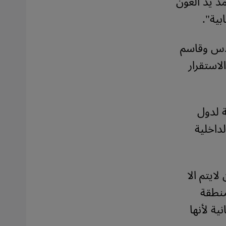
د يد العون
بية".
ندس وقاسم
استقرار
ة لدول
داخلية
ايتم الا
منطقة
ية لأنها