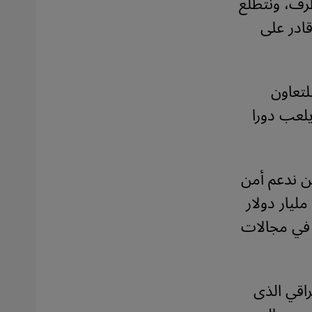
رف، ونتطلع
قادر على
لتعاون
يلعب دورا
حن ندعم أمن
واستقرار العراق في المنطقة، وأن مستوى التعاون وصل أكثر 300 مليار دولار
 في مجالات
راقي الذى