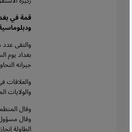
ركيزة الاستقر
قمة في بغدا
ودبلوماسية
والتقى عدد م
جيرانه التحا
والعلاقات في
والولايات ال
وقال المنظمو
وقال مسؤول 
الطاولة إنجازا