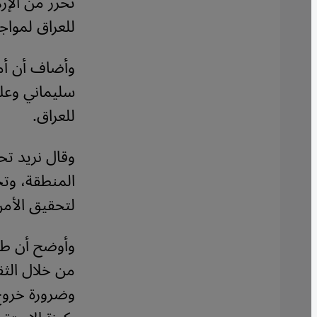
تحرر من الإر
للعراق لمواج
وأضاف أن أمر
سليماني وعلى
للعراق.
وقال نريد تح
المنطقة، وت
لتحقيق الأمن
وأوضح أن طهر
من خلال الثق
وضرورة خروج ا