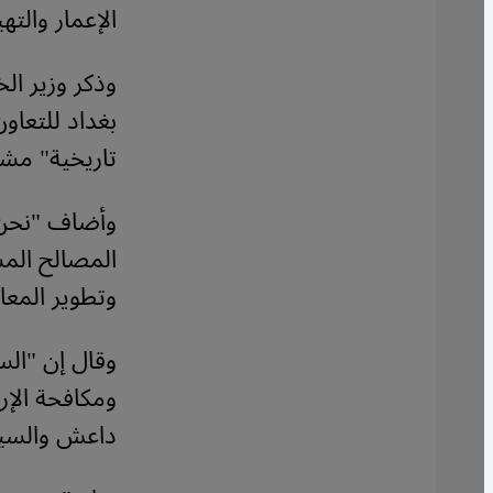
الإعمار والتهي
وذكر وزير ال
بغداد للتعاو
تاريخية" مشير
وأضاف "نحن 
المصالح المش
وتطوير المعاب
وقال إن "الس
ومكافحة الإ
داعش والسيط