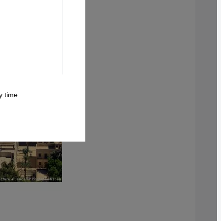
 time.