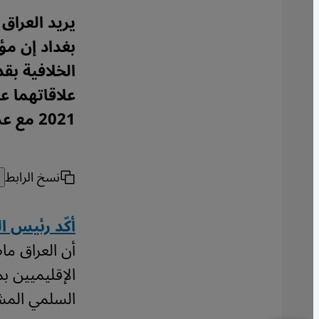
يريد العراق
بغداد إن مؤ
الخلافية بق
2021 مع عدم تعويل السعودية على واشنطن.
نسخ الرابط
أكّد رئيس ا
أن العراق ما
الإقليميين 
السلمي المش