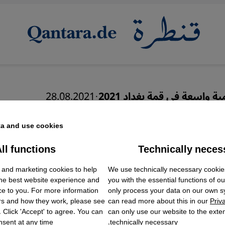
ة واسعة في قمة بغداد 2021
·
28.08.2021
ع العراق فتيل التوتر بين
a and use cookies.
ية وإيران؟
ll functions
Technically neces
ok Embed / Facebook Connect
Accept
Google Tag Manager
 and marketing cookies to help
We use technically necessary cookie
Twitter Embed
the best website experience and
you with the essential functions of o
Instagram Embed
ce to you. For more information
only process your data on our own 
Youtube Embed
rs and how they work, please see
can read more about this in our
Priv
Google Maps Embed
. Click 'Accept' to agree. You can
can only use our website to the extent
sent at any time.
technically necessary.