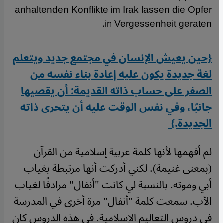
anhaltenden Konflikte im Irak lassen die Opfer
in Vergessenheit geraten.
{حين يعيش الإنسان في مجتمع جديد ويتعلم
لغة جديدة يكون عليه إعادة بناء نفسه من
الصفر على حساب ذاته القديمة: أن يقصيها
جانبًا، وفي نفس الوقت عليه أن يتحرى ذاته
الجديدة.}
لم أفهمها لأنها كلمة عربية إسلامية من القرآن
(بمعنى غنيمة). لكني أدركت أنها مرتبطة بغياب
أبي وموته. بالنسبة لي كانت "أنفال" مرادفًا لغياب
الأب. سمعت كلمة "أنفال" مرة أخرى في المدرسة
في دروس التعاليم الإسلامية. في هذه الدروس كان