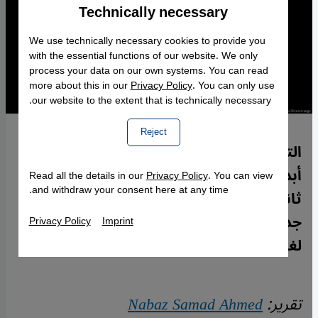
Technically necessary
Accept
Google Maps Embed
We use technically necessary cookies to provide you
with the essential functions of our website. We only
process your data on our own systems. You can read
more about this in our
Privacy Policy
. You can only use
our website to the extent that is technically necessary.
Reject
التحدث بلغة ثانية ليس كالتحدث باللغة الأم
أبداً، ولكن هذا لا يعني أن مجهود إتقان لغة
Read all the details in our
Privacy Policy
. You can view
and withdraw your consent here at any time.
ثانية لا طائل منه، فقد تكتشف فيها ذاتاً
جديدة. نباز صمد أحمد، كردي شعر بالغربة في
Privacy Policy
Imprint
لغتين: العربية والإنجليزية.
تقرير:
Nabaz Samad Ahmed