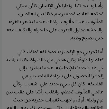
وأسلوب حياتنا. ونظرا لأن الإنسان كائن منزلي
تحكمه العادة، نجده يرسم خطًا بين العالمين،
المألوف وغير المألوف. ولذلك عندما يشعر بالغربة
والوحشة يحاول التعرف على ما حوله والتكيف معه
حتى يصبح وطنه.
أما تجربتي مع الإنجليزية فمختلفة تمامًا، لأني
تعلمتها طوعًا وكان هدفي من ذلك واضحًا، الدراسة
في بلد يتحدث الإنجليزية. عندما سافرت إلى
إنجلترا للحصول على شهادة الماجستير في
الفلسفة، كان كل شيء جديد علي. شعرت وكأن
عالمي المألوف تحطم، وانقلب رأسًا على عقب بين
يوم وليلة. أولًا، واجهت تغيرات جذرية من حيث
الثقافة والمعتقدات وذاتي ووجودي نفسه في اللغة.