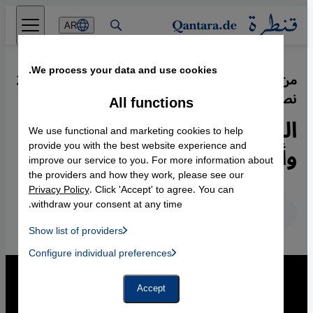
Direkt zum Inhalt springen
AR
We process your data and use cookies.
من كردستان العراق إلى بريطانيا - حين
·
26.12.2018
نصبح غرباء في لغات ثانية
All functions
اللغة الأم موطن الكينونة
We use functional and marketing cookies to help
وأقصى درجات القوة
provide you with the best website experience and
improve our service to you. For more information about
the providers and how they work, please see our
Privacy Policy
. Click 'Accept' to agree. You can
withdraw your consent at any time.
عربي
English
Deutsch
Show list of providers
List of providers:
Configure individual preferences
Facebook Embed / Facebook Connect
 Manager, Instagram Embed, Twitter Embed, Youtube Embed
Google Tag Manager
Twitter Embed
Accept
Instagram Embed
Youtube Embed