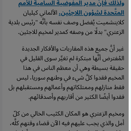
ولذلك فإنَّ مدير المفوضية السامية للأمم
المتَّحدة لشؤون اللاجئين،
الألماني كيليان
كلاينشميت يُفضل وصف نفسه بأنَّه "رئيس بلدية
الزعتري" بدلًا من وصفه كمدير لمخيم للاجئين.
غير أنَّ جميع هذه المقاربات والأفكار الجديدة
المُفترض أنَّها مبتكرة لم تغيِّر سوى القليل في
حقيقة بسيطة وهي أن معظم الناس في هذا
المخيم فقدوا كلَّ شيء في وطنهم سوريا، ليس
فقط منازلهم وممتلكاتهم وأعمالهم ومستقبلهم بل
فقدوا أيضًا الكثير من أقاربهم وأصدقائهم.
ومخيم الزعتري هو المكان الكئيب الخالي من كلّ
أمل والذي يجب عليهم فيه الآن قضاء وقتهم كلَّه،