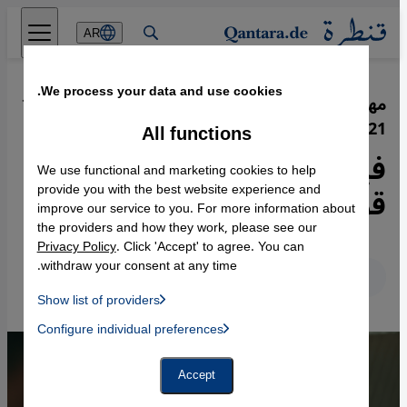
Direkt zum Inhalt springen
AR
We process your data and use cookies.
مهرجان أفلام حقوق الإنسان في برلين
·
12.10.2021
2021
All functions
فيلم "كابتن الزعتري" اللاجئ -
We use functional and marketing cookies to help
قوة أحلام لا تتزعزع
provide you with the best website experience and
improve our service to you. For more information about
the providers and how they work, please see our
Privacy Policy
. Click 'Accept' to agree. You can
withdraw your consent at any time.
عربي
English
Deutsch
Show list of providers
List of providers:
Configure individual preferences
Facebook Embed / Facebook Connect
 Manager, Instagram Embed, Twitter Embed, Youtube Embed
Google Tag Manager
Twitter Embed
Accept
Instagram Embed
Youtube Embed