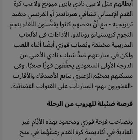
أبطالهم مثل لاعبي نادي بايرن ميونخ ولاعب كرة
القدم الإسباني تشافي هيرنانديز أو الفرنسي ديفيد
تريزيجيه - مع أنَّ بعضهم كانوا يفضِّلون اللقاء بنجم
النجوم كريستيانو رونالدو. الأداءات في الألعاب
التدريبية مختلفة ويُصاب فوزي أيضًا أثناء اللعب
ولكن في مباريتهم ضدَّ شباب نادي الأهلي من
الدرجة الأولى السعودي يحقِّقون فوزًا صعبًا. وفي
مسكنهم بمخيَّم الزعتري يتابع الأصدقاء والأقارب
-الفخورون بهم- المباريات على القنوات الفضائية.
فرصة ضئيلة للهروب من الرحلة
وتصاحب فرحة فوزي ومحمود بهذه الأيَّام غير
العادية في أكاديمية كرة القدم رغبتُهُما في منح