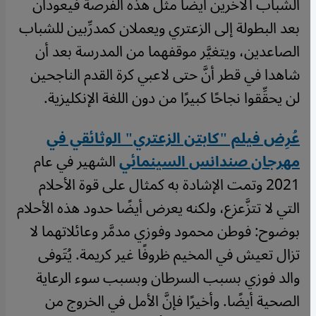
الشباب الآخرين أيضًا مثل هذه الفرصة فيعودان
بعد البطولة إلى الزعتري ويعملان كمدرِّبين للشباب
الصاعدين، ويتغيَّر موقفهما من المدرسة بعد أن
شاهدا في قطر أنَّ حتى لاعبي كرة القدم الناجحين
لن يحقِّقوا نجاحًا كبيرًا من دون اللغة الإنكليزية.
عُرِض فيلم "كابتن الزعتري" الوثائقي في
مهرجان صندانس السينمائي
الشهير في عام
2021 وتمت الإشادة به كمثال على قوة الأحلام
التي لا تتزَّعزع، ولكنه يعرض أيضًا حدود هذه الأحلام
بوضوح: فوطن محمود وفوزي مدمَّر وعائلاتهما لا
تزال تعيش في المخيم ظروفًا غير كريمة. يُتَوفى
والد فوزي بسبب السرطان وبسبب سوء الرعاية
الصحية أيضًا. وأخيرًا فإنَّ الأمل في الخروج من