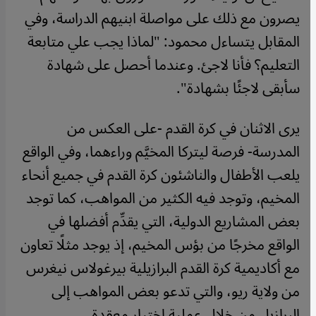
يصرون مع ذلك على مواصلة ابنيهم الدراسة، وفي
المقابل يتساءل محمود: "لماذا يجب علي متابعة
التعليم؟ فأنا لاجئ. وعندما أحصل على شهادة
سأبقى لاجئًا بشهادة".
يرى الاثنان في كرة القدم -على العكس من
المدرسة- فرصة ليتركا المخيَّم وراءهما، وفي الواقع
يلعب الأطفال والناشئون كرة القدم في جميع أنحاء
المخيم، وتوجد فيه الكثير من المواهب، كما توجد
بعض المشاريع الدولية، التي يقدِّم أفضلها في
الواقع مخرجًا من بؤس المخيم، إذ يوجد مثلًا تعاون
مع أكاديمية كرة القدم البرازيلية بيرغولاس نيغرس
من ولاية ريو، والتي تدعو بعض المواهب إلى
البرازيل من خلال عملية اختيار معقدة.