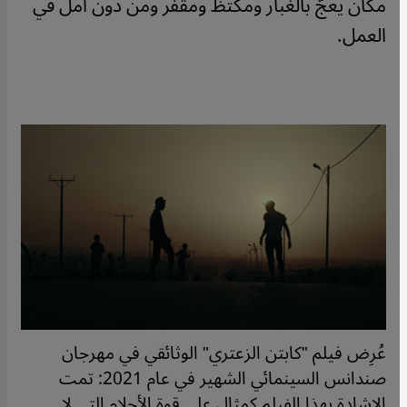
مكان يعجّ بالغبار ومكتظ ومقفر ومن دون أمل في
العمل.
عُرِض فيلم "كابتن الزعتري" الوثائقي في مهرجان
صندانس السينمائي الشهير في عام 2021: تمت
الإشادة بهذا الفيلم كمثال على قوة الأحلام التي لا