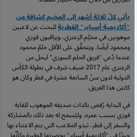
يأتي كلَّ ثلاثة أشهر إلى المخيم كشافة من
"أكاديمية أسباير" القطرية
للبحث عن لاعبين
موهوبين في مخيَّم الزعتري، ويراقبون فوزي
ومحمود أيضًا، ويتحقَّق على الأقل حلمُ محمود
عندما دُعي "فريق الحلم السوري" ليحل من
الزعتري عام 2017 ضيف شرف في بطولة الكأس
الدولية لدون سنّ السابعة عشرة في قطر وكان هو
كابتن هذا الفريق.
في البداية رُفض بالذات صديقه الموهوب للغاية
فوزي بسبب عمره، وليُسمح له بعد ذلك بالمشاركة
والسفر إلى قطر، تبدو الملاعب التي يتم الاعتناء بها
جيدًا في "أكاديمية أسباير" بخضرتها الوفيرة وكأنَّها