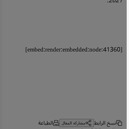
2021.
[embed:render:embedded:node:41360]
نسخ الرابط
الطباعة
مشاركة المقال