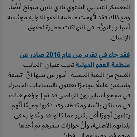
المعسكر التدريبي الشتوي نادي بايرن ميونخ أيضًا.
ومع ذلك فقد اتَّهمت منظمة العفو الدولية مؤسَّسة
أسباير بالتورُّط في انتهاكات خطيرة لحقوق
الإنسان.
فقد جاء في تقرير من عام 2016 صادر عن
منظمة العفو الدولية
تحت عنوان "الجانب
القبيح من اللعبة الجميلة" أمور من بينها أنَّ "تسعة
وتسعين عاملًا مهاجرًا يعتنون بالمساحات الخضراء
في مجمع أسباير زون الرياضي قد تم إيواؤهم هناك
في مساكن بائسة ومكتظة. وقد ذكروا جميعًا أنَّهم
يتلقون أجورًا أقل بكثير مما كانوا قد وعُدوا به في
بلدانهم الأصلية، وأنَّ جوازات سفرهم تم أخذها
منهم فور وصولهم الى قطر".