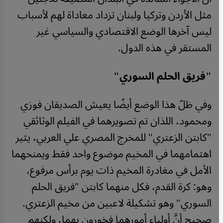
مثل الأردن وتركيا ولبنان تزداد معاداة لهم لأسباب
ليس آخرها الوضع الاقتصادي والسياسي غير
المستقر في هذه الدول.
"فريق الحلم السوري"
وفي ظلّ هذا الوضع أيضًا يعيش الصديقان فوزي
ومحمود، اللذان تم تصويرهما في الفيلم الوثائقي
"كابتن الزعتري" للمخرج المصري علي العربي، يثير
اهتمامهما في المخيم موضوع واحد فقط ويمنحهما
الأمل في مغادرة المخيم ذات يوم برأس مرفوع،
وهو: كرة القدم، فكل منهما كابتن "فريق الحلم
السوري" وهو تشكيلة لاعبين من مخيم الزعتري.
صحيح أنَّ أولياء أمورهما فخورون بهما، ولكنهم