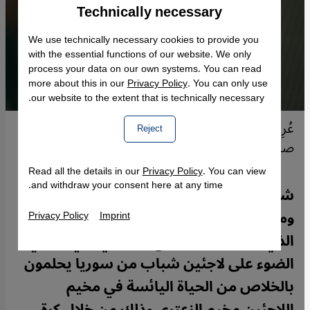
Technically necessary
Accept
Google Maps Embed
We use technically necessary cookies to provide you
with the essential functions of our website. We only
process your data on our own systems. You can read
more about this in our
Privacy Policy
. You can only use
our website to the extent that is technically necessary.
عُرِض فيلم "كابتن الزعتري" الوثائقي في مهرجان
Reject
صندانس السينمائي الشهير في عام 2021.
Read all the details in our
Privacy Policy
. You can view
and withdraw your consent here at any time.
شهدت برلين مهرجان أفلام حقوق الإنسان
ومن بينها الفيلم الوثائقي "كابتن الزعتري"
Privacy Policy
Imprint
الذي يسلط فيه المخرج المصري علي العربي
الضوء على لاجئين شباب من سوريا يحلمون
بالخلاص من الحياة اليائسة في مخيم
اللاجئين مخيم الزعتري وذلك من خلال كرة