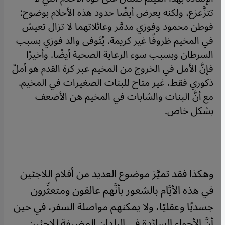
تتزَّعزع، ولكنه يعرض أيضًا حدود هذه الأحلام بوضوح:
فوطن محمود وفوزي مدمَّر وعائلاتهما لا تزال تعيش
في المخيم ظروفًا غير كريمة. يُتَوفى والد فوزي بسبب
السرطان وبسبب سوء الرعاية الصحية أيضًا. وأخيرًا
فإنَّ الأمل في الخروج من المخيم عبر كرة القدم هو أملٌ
ذكوري فقط، غير متاح للبنات الصغيرات في المخيم.
مع أنَّ البنات والشابات في المخيم هن الأضعف
بشكل خاص.
وهكذا فقد تميَّز موضوع العديد من أفلام اللاجئين
في هذه الأيَّام بالشعور بأنَّهم عالقون ومتعثِّرون
جسديًا وعقليًا، ولا يمكنهم مواصلة السفر، في حين
أنَّ الأجواء السائدة في البلدان المضيفة للاجئين