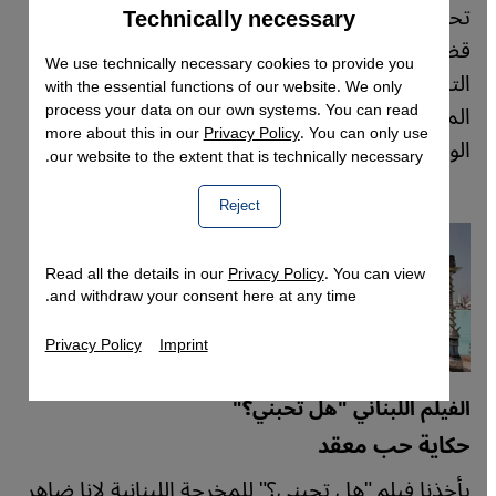
تحوّل فيلم "أسد" للنجم المصري محمد رمضان، إلى
Technically necessary
Accept
Google Maps Embed
قضية سياسية في مصر، إذ اتهمه النقاد بتشويه
We use technically necessary cookies to provide you
التاريخ، والترويج لادعاءات "الأفروسنتريك" أيّ
with the essential functions of our website. We only
process your data on our own systems. You can read
المركزية الإفريقية، لكن جدل الفيلم امتد إلى الهوية
more about this in our
Privacy Policy
. You can only use
الوطنية.
our website to the extent that is technically necessary.
Reject
Read all the details in our
Privacy Policy
. You can view
and withdraw your consent here at any time.
Privacy Policy
Imprint
الفيلم اللبناني "هل تحبني؟"
حكاية حب معقد
يأخذنا فيلم "هل تحبني؟" للمخرجة اللبنانية لانا ضاهر