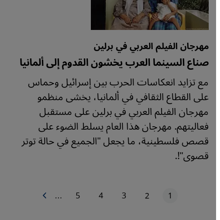
مهرجان الفيلم العربي في برلين
صناع السينما العرب يخشون القدوم إلى ألمانيا
مع تزايد انعكاسات الحرب بين إسرائيل وحماس
على القطاع الثقافي في ألمانيا، يخشى منظمو
مهرجان الفيلم العربي في برلين على مستقبل
فعاليتهم. مهرجان هذا العام يسلط الضوء على
قصص فلسطينية، ما يجعل "الجميع في حالة توتر
قصوى"!.
1
2
3
4
5
…
الصفحة التالية
الصفحة الحاليّة
الصفحة
الصفحة
الصفحة
الصفحة
ترقيم الصفحات