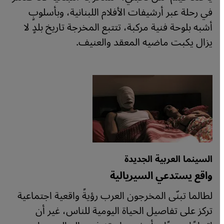
في رحلة عبر أرشيفات الأفلام اللبنانية، وبأسلوبٍ
أشبه بلوحة فنية مركبة، تتتبع المخرجة تاريخ بلدٍ لا
يزال يكبت ماضيه المعقد والعنيف.
السينما العربية الجديدة
واقع يستدعي السيريالية
لطالما تبنّى المخرجون العرب رؤيةً واقعية اجتماعية
تركز على تفاصيل الحياة اليومية للناس، غير أن