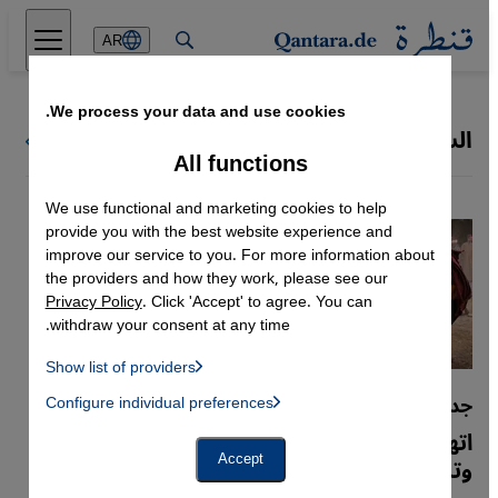
Direkt zum Inhalt springen
AR
We process your data and use cookies.
السينما العربية
كل ملفات قنطرة
All functions
We use functional and marketing cookies to help
provide you with the best website experience and
improve our service to you. For more information about
the providers and how they work, please see our
Privacy Policy
. Click 'Accept' to agree. You can
withdraw your consent at any time.
Show list of providers
List of providers:
جدل فيلم أسد
Configure individual preferences
Facebook Embed / Facebook Connect
 Manager, Instagram Embed, Twitter Embed, Youtube Embed
Google Tag Manager
اتهامات تلاحق صُنّاعه بدعم الأفروسنتريك
Twitter Embed
وتزييف التاريخ
Accept
Instagram Embed
Youtube Embed