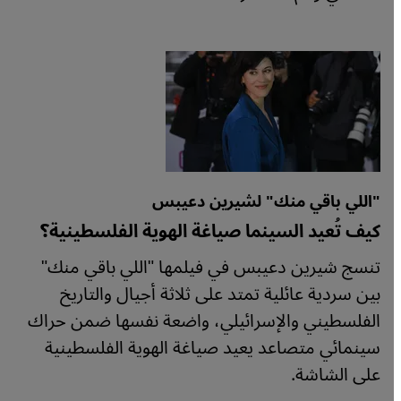
"اللي باقي منك" لشيرين دعيبس
كيف تُعيد السينما صياغة الهوية الفلسطينية؟
تنسج شيرين دعيبس في فيلمها "اللي باقي منك"
بين سردية عائلية تمتد على ثلاثة أجيال والتاريخ
الفلسطيني والإسرائيلي، واضعة نفسها ضمن حراك
سينمائي متصاعد يعيد صياغة الهوية الفلسطينية
على الشاشة.