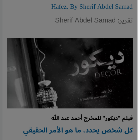
Hafez. By Sherif Abdel Samad
تقرير: Sherif Abdel Samad
فيلم "ديكور" للمخرج أحمد عبد الله
كل شخص يحدد، ما هو الأمر الحقيقي