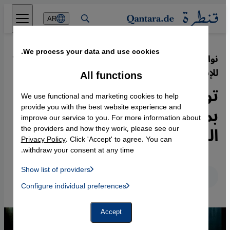
Direkt zum Inhalt springen
AR
We process your data and use cookies.
نوادي السينما في مصر...فضاءات
·
10.12.2016
للإبداع والحرية
All functions
تواصل إنساني ثقافي
We use functional and marketing cookies to help
بمشاهدة جماعية لأفلام
provide you with the best website experience and
improve our service to you. For more information about
الشعوب
the providers and how they work, please see our
Privacy Policy
. Click 'Accept' to agree. You can
withdraw your consent at any time.
Show list of providers
عربي
English
Deutsch
List of providers:
Configure individual preferences
Facebook Embed / Facebook Connect
 Manager, Instagram Embed, Twitter Embed, Youtube Embed
Google Tag Manager
Twitter Embed
Accept
Instagram Embed
Youtube Embed