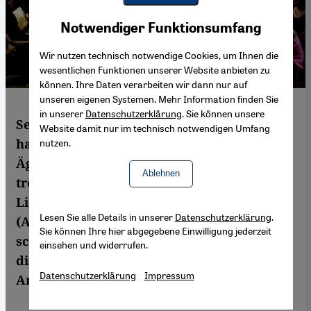
Youtube Embed
Akzeptieren
Notwendiger Funktionsumfang
Google Maps Embed
Wir nutzen technisch notwendige Cookies, um Ihnen die
wesentlichen Funktionen unserer Website anbieten zu
können. Ihre Daten verarbeiten wir dann nur auf
unseren eigenen Systemen. Mehr Information finden Sie
in unserer
Datenschutzerklärung
. Sie können unsere
Seit der Revolution vom 25. Januar 2011
Website damit nur im technisch notwendigen Umfang
haben die sogenannten Cinema Clubs in
nutzen.
Ägypten wieder Hochkonjunktur: Hier
Ablehnen
treffen sich, meist in Kulturzentren,
Liebhaber der "siebenten Kunst"
Lesen Sie alle Details in unserer
Datenschutzerklärung
.
(Alain/Schelling) um gemeinsam Filme zu
Sie können Ihre hier abgegebene Einwilligung jederzeit
schauen und diese anschließend zu
einsehen und widerrufen.
diskutieren. Aus Kairo informiert Islam
Datenschutzerklärung
Impressum
Anwar.