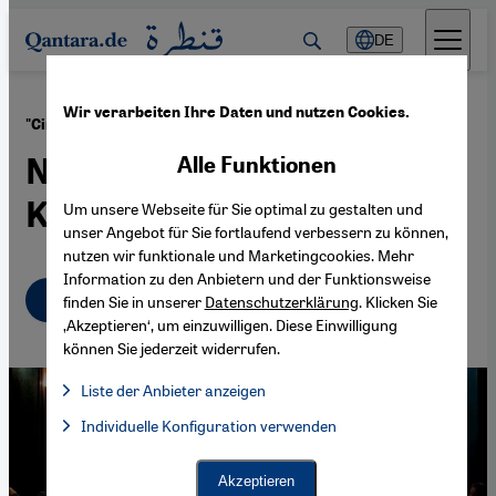
Direkt zum Inhalt springen
DE
Wir verarbeiten Ihre Daten und nutzen Cookies.
·
23.11.2016
"Cinema Clubs" in Ägypten
Neue Freiräume der
Alle Funktionen
Kreativität
Um unsere Webseite für Sie optimal zu gestalten und
unser Angebot für Sie fortlaufend verbessern zu können,
nutzen wir funktionale und Marketingcookies. Mehr
Information zu den Anbietern und der Funktionsweise
Deutsch
English
عربي
finden Sie in unserer
Datenschutzerklärung
. Klicken Sie
‚Akzeptieren‘, um einzuwilligen. Diese Einwilligung
können Sie jederzeit widerrufen.
Liste der Anbieter anzeigen
Liste der Anbieter:
Individuelle Konfiguration verwenden
Facebook Embed / Facebook Connect
Facebook Embed / Facebook Connect, Google Maps Embed, Go
Google Tag Manager
Twitter Embed
Akzeptieren
Instagram Embed