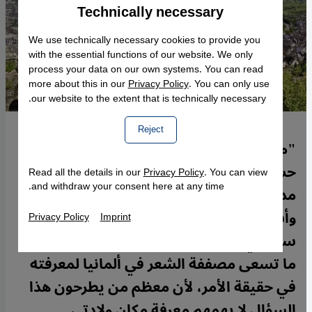
Technically necessary
Accept
Google Maps Embed
We use technically necessary cookies to provide you
with the essential functions of our website. We only
process your data on our own systems. You can read
more about this in our
Privacy Policy
. You can only use
our website to the extent that is technically necessary.
Reject
"من أين أتيتِ إذَن؟" (بمعنى من أين أنتِ؟)
حسنًا، ماذا عساي أن أقول؟ هل أقول لها من
Read all the details in our
Privacy Policy
. You can view
and withdraw your consent here at any time.
مدينة "ڤورمس" الألمانية -مسقط رأسي-
وأستمتع بعدها بنظرات عدم الرضا التي
Privacy Policy
Imprint
ستعتلي وجهها؟ أم أقول لها من سوريا، وهو
ما تسعى مصففة الشعر في ألمانيا لمعرفته
في حقيقة الأمر، لأن معظم من يطرحون هذا
السؤال لا يهمهم معرفة مكان ولادتي