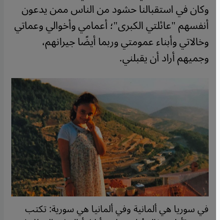
وكان في استقبالنا حشود من الناس ممن يدعون
أنفسهم "عائلتي الكبرى"؛ أعمامي وأخوالي وعماتي
وخالاتي وأبناء عمومتي وربما أيضًا جيرانهم،
وجميهم أراد أن يقبلني.
في سوريا هي ألمانية وفي ألمانيا هي سورية: تكتب