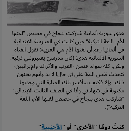
هدى سورية ألمانية شاركت بنجاح في حصص "لغتها
الأم، اللغة التركية" حين كانت في المدرسة الابتدائية
في ألمانيا رغم أن لغتها الأم هي العربية: تقول الفتاة
السورية الألمانية هدى: (كان مدرسيّ يعتبرونني تركية.
ولكن، كله سواء. فنحن -العرب والأتراك والإيرانيين-
نتحدث نفس اللغة على أي حال! لا بد وأنهم يظنون
ذلك، وإلا فكيف سأفسر تلك العبارة التي وجدتها
مكتوبة في شهادتي وأنا في الصف الثالث الابتدائي:
"شاركت هدى بنجاح في حصص لغتها الأم، اللغة
التركية").
كنتُ دومًا "الأخرى" أو "
الأجنبية
"