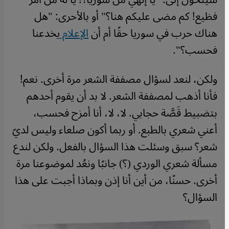
فظيع! كم مضى عليكم هنا؟" أو بالأحرى: "هل
هناك حرب في سوريا حقًا أم أن
الإعلام
يخدعنا
فحسب؟".
ولكن، لنعد لسؤال مصففة الشعر مرة أخرى. نعم!
فأنا أذهب لمصففة الشعر. لا بد أن يقوم أحدهم
بتضبيط قَصَّة حجابي. لا، لا، أنا أمزح فحسب،
أعني شعري بالطبع. أو ربما أكون صلعاء وليس لديّ
شعر؟ سبق وسئلت هذا السؤال بالفعل. ولكن لندع
مسألة شعري الوردي (؟) جانبًا ونعُد لموضوعنا مرة
أخرى. حسنًا، من أين أنا إذن وبماذا أجبت على هذا
السؤال؟