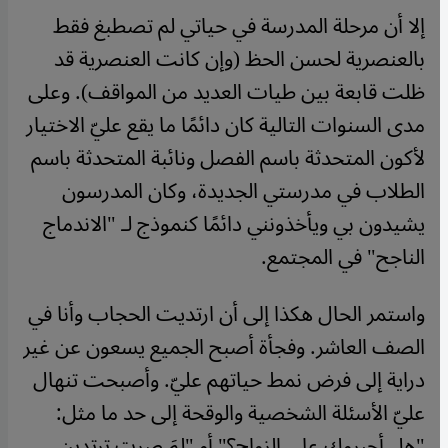
إلا أن مرحلة المدرسة في حياتي لم تصطبغ فقط
بالعنصرية لحسن الحظ (وإن كانت العنصرية قد
ظلت قابعة بين طيات العديد من المواقف). وعلى
مدى السنوات التالية كان دائمًا ما يقع عليّ الاختيار
لأكون المتحدثة باسم الفصل ونائبة المتحدثة باسم
الطلاب في مدرستي الجديدة، وكان المدرسون
يشيدون بي ويأخذونني دائمًا كنموذج لـ "الاندماج
الناجح" في المجتمع.
واستمر الحال هكذا إلى أن ارتديت الحجاب وأنا في
الصف العاشر. وفجأة أصبح الجميع يسعون عن غير
دراية إلى فرض نمط حياتهم عليّ. وأصبحت تنهال
عليّ الأسئلة الشخصية والوقحة إلى حد ما مثل:
"هل أجبروكِ على الزواج؟" أو "لِمَ صرتِ ترتدين