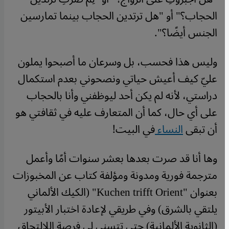
الحجاب؟" أو "هل ترتدين الحجاب بينما تمارسين
الجنس أيضًا؟".
وليس هذا فحسب، بل وسرعان ما أصبحوا يملون
عليّ كيف أعيش حياتي ونصحوني بعدم استكمال
دراستي، لأنه لم يكن أحد ليوظفني وأنا بالحجاب
على أي حال، كما أن المتعارف عليه في ثقافتي هو
أن تبقى
النساء
في البيت!
وها أنا قد صرت بعدها بعشر سنوات أمًا وأعمل
مترجمة فورية ومدونة ومؤلفة كتاب عن المخبوزات
بعنوان "Kuchen trifft Orient" (الكيك الألماني
يلتقي بالشرق) وفي طريقي لإعادة اختبار الأبيتور
(الثانوية الألمانية) حتى تتسنى لي فرصة اللالتحاق