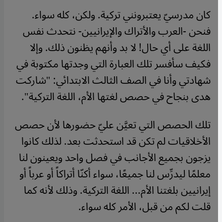
كان مدرسيّ يعتبرونني تركية. ولكن، كله سواء.
فنحن -العرب والأتراك والإيرانيين- نتحدث نفس
اللغة على أي حال! لا بد وأنهم يظنون ذلك. وإلا
فكيف سأفسر تلك العبارة التي وجدتها مكتوبة في
شهادتي وأنا في الصف الثالث الابتدائي: "شاركت
هدى بنجاح في حصص لغتها الأم، اللغة التركية".
تلك الحصص التي تعيَّن عليّ حضورها لأن حصص
الأخلاقيات لم تكن قد استحدثت بعد. لذلك كانوا
يزجون بجميع الأجانب في فصل واحد ويعينون لنا
معلمًا ليدرِّس لنا جميعًا، سواء أكنّا أتراكاً أو عرباً أو
إيرانيين بلغتنا الأم... اللغة التركية. وذلك لأنه كما
قلت لكم من قبل، الأمر كله سواء.