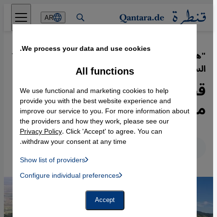
Direkt zum Inhalt springen
AR
We process your data and use cookies.
"هويتي هي هوية الحجاب الألمانية
·
15.11.2018
السورية" - بين ألمانيا وسوريا
All functions
قصة فتاة سورية ألمانية مع
We use functional and marketing cookies to help
مصففة شعر في ألمانيا
provide you with the best website experience and
improve our service to you. For more information about
the providers and how they work, please see our
Privacy Policy
. Click 'Accept' to agree. You can
withdraw your consent at any time.
عربي
English
Deutsch
Show list of providers
List of providers:
Configure individual preferences
Facebook Embed / Facebook Connect
 Manager, Instagram Embed, Twitter Embed, Youtube Embed
Google Tag Manager
Twitter Embed
Accept
Instagram Embed
Youtube Embed