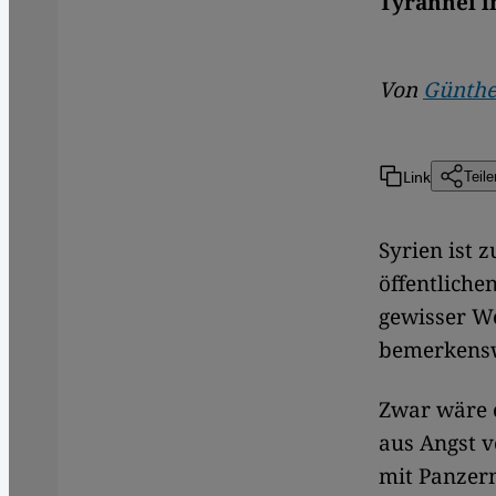
Tyrannei i
Von
Günthe
Link
Teile
Syrien ist 
öffentliche
gewisser We
bemerkenswe
Zwar wäre e
aus Angst v
mit Panzern