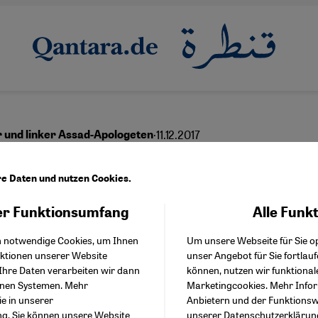
·
11.12.2017
r und linker Assad-Apologeten
hagen im Westen
re Daten und nutzen Cookies.
r Funktionsumfang
Alle Funk
Facebook Embed / Facebo
Akzeptieren
Google Tag Manager
English
عربي
h notwendige Cookies, um Ihnen
Um unsere Webseite für Sie op
Twitter Embed
nktionen unserer Website
unser Angebot für Sie fortlau
Instagram Embed
Ihre Daten verarbeiten wir dann
können, nutzen wir funktional
Youtube Embed
enen Systemen. Mehr
Marketingcookies. Mehr Info
Google Maps Embed
ie in unserer
Anbietern und der Funktionswe
ng
. Sie können unsere Website
unserer
Datenschutzerklärun