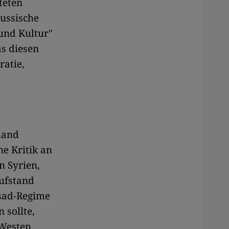
teten
ussische
und Kultur"
as diesen
atie,
land
ne Kritik an
n Syrien,
Aufstand
ssad-Regime
 sollte,
 Westen