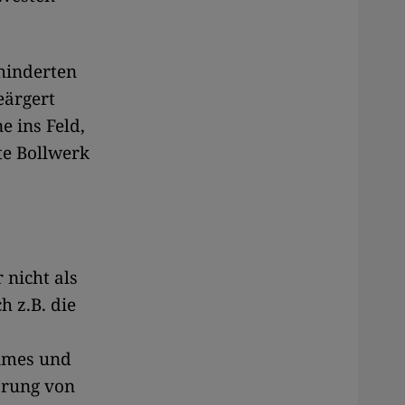
hinderten
eärgert
e ins Feld,
te Bollwerk
 nicht als
h z.B. die
gimes und
örung von