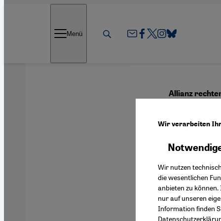
Direkt zum Inhalt springen
Menü
Allianz rechte
Unbe
Wir verarbeiten Ih
Notwendige
Deutsch
Wir nutzen technisc
die wesentlichen Fu
anbieten zu können. 
nur auf unseren eig
Information finden S
Datenschutzerkläru