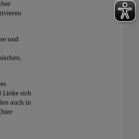
cher
tivieren
ime und
mischen,
des
 Linke sich
len auch in
(hier