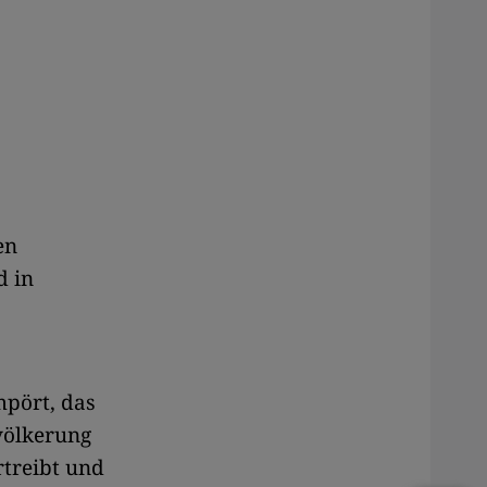
en
d in
mpört, das
völkerung
rtreibt und