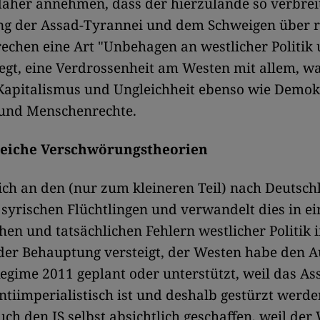
aher annehmen, dass der hierzulande so verbrei
ung der Assad-Tyrannei und dem Schweigen über r
echen eine Art "Unbehagen an westlicher Politik 
egt, eine Verdrossenheit am Westen mit allem, w
Kapitalismus und Ungleichheit ebenso wie Demokr
 und Menschenrechte.
reiche Verschwörungstheorien
ich an den (nur zum kleineren Teil) nach Deutsch
syrischen Flüchtlingen und verwandelt dies in ei
hen und tatsächlichen Fehlern westlicher Politik i
 der Behauptung versteigt, der Westen habe den 
egime 2011 geplant oder unterstützt, weil das A
ntiimperialistisch ist und deshalb gestürzt werden
ch den IS selbst absichtlich geschaffen, weil der