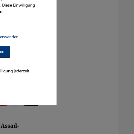
. Diese Einwilligung
n.
 verwenden
Connect, Google Maps Embed, Google Tag Manager, Instagram Embed, 
ren
lligung jederzeit
 Assad-