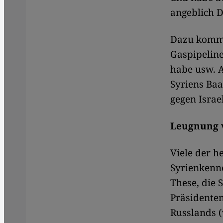
angeblich
D
Dazu komme
Gaspipeline
habe usw. A
Syriens Baa
gegen Israe
Leugnung v
Viele der h
Syrienkenne
These, die 
Präsident
en
Russlands (