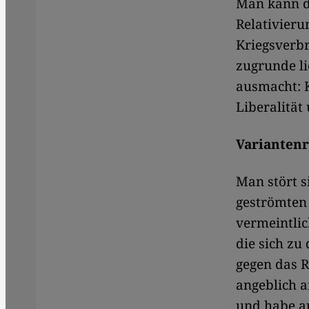
Man kann d
Relativier
Kriegsverbr
zugrunde li
ausmacht: 
Liberalität
Varianten
Man stört s
geströmten 
vermeintlic
die sich zu
gegen das R
angeblich a
und habe au