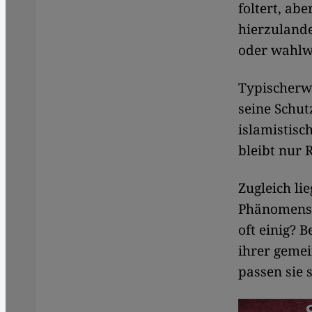
foltert, ab
hierzulande
oder wahlwe
Typischerwe
seine Schut
islamistisc
bleibt nur 
Zugleich li
Phänomens d
oft einig? 
ihrer geme
passen sie 