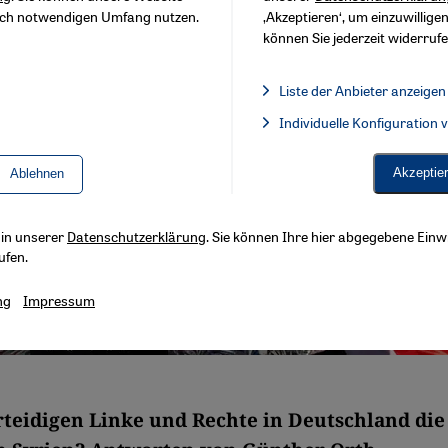
sch notwendigen Umfang nutzen.
‚Akzeptieren‘, um einzuwilligen
können Sie jederzeit widerrufe
Liste der Anbieter anzeigen
Liste der Anbieter:
Individuelle Konfiguration
Facebook Embed / Facebook 
Akzeptie
Ablehnen
s in unserer
Datenschutzerklärung
. Sie können Ihre hier abgegebene Einwi
ufen.
ng
Impressum
eidigen Linke und Rechte in Deutschland die