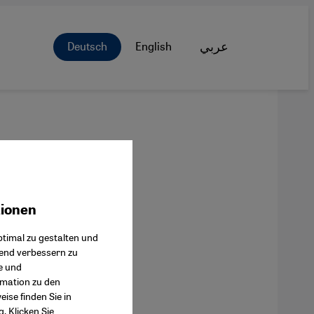
Deutsch
English
عربي
tionen
ok Connect
timal zu gestalten und
fend verbessern zu
e und
rmation zu den
ise finden Sie in
g
. Klicken Sie