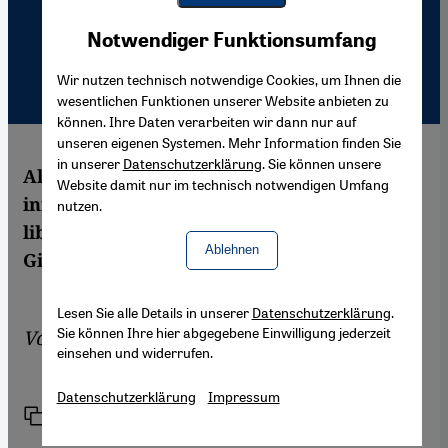
Youtube Embed
Akzeptieren
Notwendiger Funktionsumfang
Google Maps Embed
Wir nutzen technisch notwendige Cookies, um Ihnen die
wesentlichen Funktionen unserer Website anbieten zu
können. Ihre Daten verarbeiten wir dann nur auf
unseren eigenen Systemen. Mehr Information finden Sie
in unserer
Datenschutzerklärung
. Sie können unsere
Alexandre Najjar hat eine kurzweilige und
Website damit nur im technisch notwendigen Umfang
informative Biographie über den
nutzen.
libanesischen Kultautor Gibran Khalil
Ablehnen
Gibran geschrieben.
Lesen Sie alle Details in unserer
Datenschutzerklärung
.
Sie können Ihre hier abgegebene Einwilligung jederzeit
Von
Andreas Pflitsch
einsehen und widerrufen.
Datenschutzerklärung
Impressum
Link
Drucken
Teilen