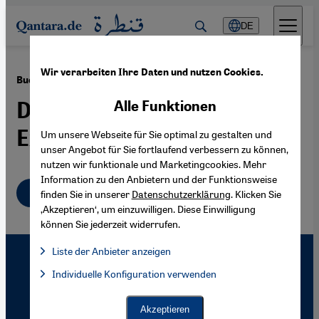
Direkt zum Inhalt springen
DE
Wir verarbeiten Ihre Daten und nutzen Cookies.
·
11.05.2006
Buchtipp "Khalil Gibran. Autor des Propheten"
Der Prophet und sein
Alle Funktionen
Exotenbonus
Um unsere Webseite für Sie optimal zu gestalten und
unser Angebot für Sie fortlaufend verbessern zu können,
nutzen wir funktionale und Marketingcookies. Mehr
Information zu den Anbietern und der Funktionsweise
Deutsch
finden Sie in unserer
Datenschutzerklärung
. Klicken Sie
‚Akzeptieren‘, um einzuwilligen. Diese Einwilligung
können Sie jederzeit widerrufen.
Liste der Anbieter anzeigen
Liste der Anbieter:
Individuelle Konfiguration verwenden
Facebook Embed / Facebook Connect
Facebook Embed / Facebook Connect, Google Maps Embed, Go
Google Tag Manager
Twitter Embed
Akzeptieren
Instagram Embed