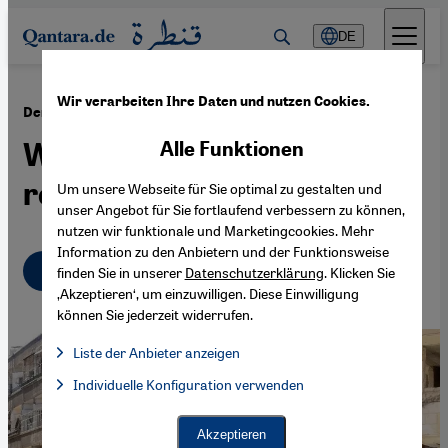
Direkt zum Inhalt springen
DE
Wir verarbeiten Ihre Daten und nutzen Cookies.
·
25.12.2017
Der Pianist Aeham Ahmad
Wenn Musik ein Leben
Alle Funktionen
rettet
Um unsere Webseite für Sie optimal zu gestalten und
unser Angebot für Sie fortlaufend verbessern zu können,
nutzen wir funktionale und Marketingcookies. Mehr
Information zu den Anbietern und der Funktionsweise
Deutsch
English
finden Sie in unserer
Datenschutzerklärung
. Klicken Sie
‚Akzeptieren‘, um einzuwilligen. Diese Einwilligung
können Sie jederzeit widerrufen.
Liste der Anbieter anzeigen
Liste der Anbieter:
Individuelle Konfiguration verwenden
Facebook Embed / Facebook Connect
Facebook Embed / Facebook Connect, Google Maps Embed, Go
Google Tag Manager
Twitter Embed
Akzeptieren
Instagram Embed