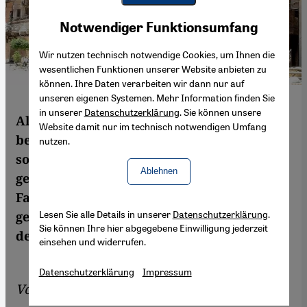
Youtube Embed
Akzeptieren
Notwendiger Funktionsumfang
Google Maps Embed
Wir nutzen technisch notwendige Cookies, um Ihnen die
wesentlichen Funktionen unserer Website anbieten zu
können. Ihre Daten verarbeiten wir dann nur auf
unseren eigenen Systemen. Mehr Information finden Sie
in unserer
Datenschutzerklärung
. Sie können unsere
Als "Pianist aus den Trümmern" ist er
Website damit nur im technisch notwendigen Umfang
berühmt geworden, aber Aeham Ahmad ist
nutzen.
so viel mehr als das: Mittlerweile ist er ein
Ablehnen
gefragter Musiker und hat mit seiner
Familie in Wiesbaden ein neues Zuhause
Lesen Sie alle Details in unserer
Datenschutzerklärung
.
gefunden. Annabelle Steffes-Halmer stellt
Sie können Ihre hier abgegebene Einwilligung jederzeit
den Künstler vor.
einsehen und widerrufen.
Datenschutzerklärung
Impressum
Von
Annabelle Steffes-Halmer