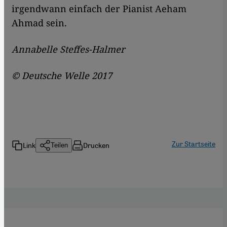
irgendwann einfach der Pianist Aeham
Ahmad sein.
Annabelle Steffes-Halmer
© Deutsche Welle 2017
Zur Startseite
Link
Drucken
Teilen