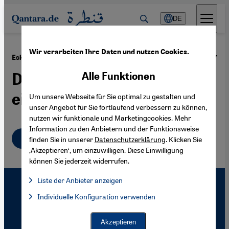
Direkt zum Inhalt springen
DE
Wir verarbeiten Ihre Daten und nutzen Cookies.
·
05.04.2007
Eskalation in Afghanistan und der Tornado-Einsatz
Der falsche Beitrag für
Alle Funktionen
einen Strategiewandel
Um unsere Webseite für Sie optimal zu gestalten und
unser Angebot für Sie fortlaufend verbessern zu können,
nutzen wir funktionale und Marketingcookies. Mehr
Information zu den Anbietern und der Funktionsweise
Deutsch
finden Sie in unserer
Datenschutzerklärung
. Klicken Sie
‚Akzeptieren‘, um einzuwilligen. Diese Einwilligung
können Sie jederzeit widerrufen.
Liste der Anbieter anzeigen
Liste der Anbieter:
Individuelle Konfiguration verwenden
Facebook Embed / Facebook Connect
Facebook Embed / Facebook Connect, Google Maps Embed, Go
Google Tag Manager
Twitter Embed
Akzeptieren
Instagram Embed