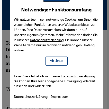
Youtube Embed
Akzeptieren
Notwendiger Funktionsumfang
Google Maps Embed
Wir nutzen technisch notwendige Cookies, um Ihnen die
wesentlichen Funktionen unserer Website anbieten zu
können. Ihre Daten verarbeiten wir dann nur auf
unseren eigenen Systemen. Mehr Information finden Sie
in unserer
Datenschutzerklärung
. Sie können unsere
Tornado-Flugzeuge als Beitrag zur NATO-
Website damit nur im technisch notwendigen Umfang
Offensive gegen die Neo-Taliban
nutzen.
bereitzustellen, genügt nicht. Es ist
Ablehnen
außerdem das falsche Mittel für eine
umfassende politische Stabilisierung.
Lesen Sie alle Details in unserer
Datenschutzerklärung
.
Sie können Ihre hier abgegebene Einwilligung jederzeit
einsehen und widerrufen.
Von
Citha D. Maaß
Datenschutzerklärung
Impressum
Link
Drucken
Teilen