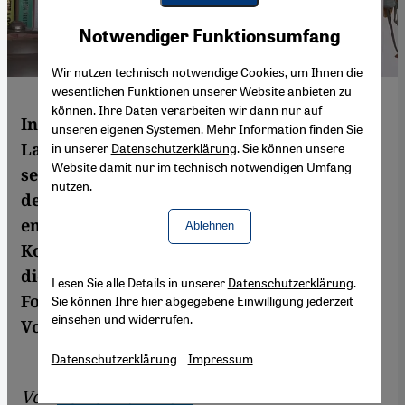
Youtube Embed
Akzeptieren
Notwendiger Funktionsumfang
Google Maps Embed
Wir nutzen technisch notwendige Cookies, um Ihnen die
wesentlichen Funktionen unserer Website anbieten zu
können. Ihre Daten verarbeiten wir dann nur auf
In seinem neuen Roman schickt Fouad
unseren eigenen Systemen. Mehr Information finden Sie
Laroui seinen Helden auf die Suche nach
in unserer
Datenschutzerklärung
. Sie können unsere
Website damit nur im technisch notwendigen Umfang
seinen traditionell-arabischen Wurzeln,
nutzen.
denen er als Ingenieur in Casablanca längst
entwachsen schien. Doch bald gerät er in
Ablehnen
Konflikt mit politisch-religiösen Parteien,
die ihn zu einer Entscheidung zwischen
Lesen Sie alle Details in unserer
Datenschutzerklärung
.
Fortschritt und Tradition zwingen wollen.
Sie können Ihre hier abgegebene Einwilligung jederzeit
einsehen und widerrufen.
Von Volker Kaminski
Datenschutzerklärung
Impressum
Von
Volker Kaminski