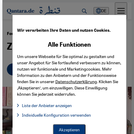
Direkt zum Inhalt springen
DE
Wir verarbeiten Ihre Daten und nutzen Cookies.
·
15.03.2017
Fouad Laroui: "Die Leiden des letzten Sijilmassi"
Zurück zu den Wurzeln
Alle Funktionen
Um unsere Webseite für Sie optimal zu gestalten und
unser Angebot für Sie fortlaufend verbessern zu können,
Deutsch
nutzen wir funktionale und Marketingcookies. Mehr
Information zu den Anbietern und der Funktionsweise
finden Sie in unserer
Datenschutzerklärung
. Klicken Sie
‚Akzeptieren‘, um einzuwilligen. Diese Einwilligung
können Sie jederzeit widerrufen.
Liste der Anbieter anzeigen
Liste der Anbieter:
Individuelle Konfiguration verwenden
Facebook Embed / Facebook Connect
Facebook Embed / Facebook Connect, Google Maps Embed, Go
Google Tag Manager
Twitter Embed
Akzeptieren
Instagram Embed