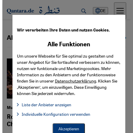
Direkt zum Inhalt springen
DE
Wir verarbeiten Ihre Daten und nutzen Cookies.
Al-Andalus / Andalusien
Alle Länder
Alle Funktionen
Um unsere Webseite für Sie optimal zu gestalten und
unser Angebot für Sie fortlaufend verbessern zu können,
nutzen wir funktionale und Marketingcookies. Mehr
Information zu den Anbietern und der Funktionsweise
finden Sie in unserer
Datenschutzerklärung
. Klicken Sie
‚Akzeptieren‘, um einzuwilligen. Diese Einwilligung
können Sie jederzeit widerrufen.
Liste der Anbieter anzeigen
Musikalischer Dialog in der Kölner Philharmonie
Liste der Anbieter:
Individuelle Konfiguration verwenden
Facebook Embed / Facebook Connect
Romanzen zwischen Muslimen und
Facebook Embed / Facebook Connect, Google Maps Embed, Go
Google Tag Manager
Christen
Twitter Embed
Akzeptieren
Instagram Embed