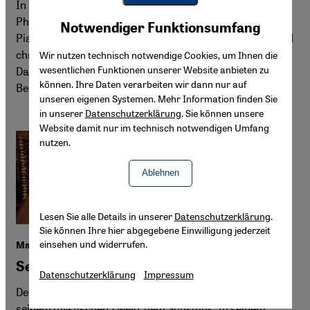
In ihrem Programm "Romances“, zu hören in der Kölner
Youtube Embed
Philharmonie am 19. August, feiert die Accademia del
Akzeptieren
Notwendiger Funktionsumfang
Google Maps Embed
Piacere aus Sevilla die Verbindung von muslimischer und
christlicher Musikkultur im 15. und 16. Jahrhundert.
Wir nutzen technisch notwendige Cookies, um Ihnen die
wesentlichen Funktionen unserer Website anbieten zu
Dafür haben die Musiker die tunesische Sängerin Ghalia
können. Ihre Daten verarbeiten wir dann nur auf
Benali als Gaststimme eingeladen.
unseren eigenen Systemen. Mehr Information finden Sie
in unserer
Datenschutzerklärung
. Sie können unsere
Website damit nur im technisch notwendigen Umfang
nutzen.
Ablehnen
Lesen Sie alle Details in unserer
Datenschutzerklärung
.
Sie können Ihre hier abgegebene Einwilligung jederzeit
einsehen und widerrufen.
Marian Brehmers Einführung in die Welt des Sufismus
Sehnsucht nach dem Wesentlichen
Datenschutzerklärung
Impressum
Der Islam lebt von Vielfalt. Das zeigt sich besonders an
seinem mystischen Zweig, dem Sufismus. In seinem