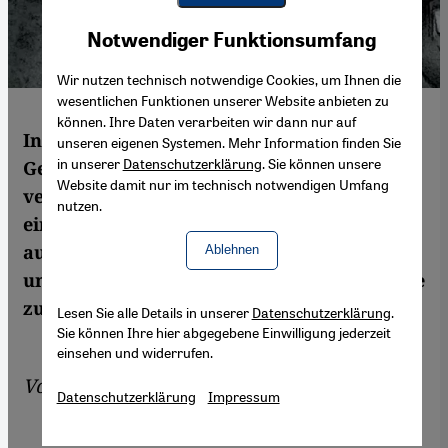
Youtube Embed
Akzeptieren
Notwendiger Funktionsumfang
Google Maps Embed
Wir nutzen technisch notwendige Cookies, um Ihnen die
wesentlichen Funktionen unserer Website anbieten zu
können. Ihre Daten verarbeiten wir dann nur auf
In vielen arabischen Ländern gibt es
unseren eigenen Systemen. Mehr Information finden Sie
in unserer
Datenschutzerklärung
. Sie können unsere
Gesetze, die Tätern Straffreiheit
Website damit nur im technisch notwendigen Umfang
versprechen, wenn sie ihre Opfer nach
nutzen.
einer Vergewaltigung heiraten. Nun hat
auch Jordanien erste Schritte
Ablehnen
unternommen, die umstrittene Gesetzeslage
zu ändern. Von Dunja Ramadan
Lesen Sie alle Details in unserer
Datenschutzerklärung
.
Sie können Ihre hier abgegebene Einwilligung jederzeit
einsehen und widerrufen.
Von
Dunja Ramadan
Datenschutzerklärung
Impressum