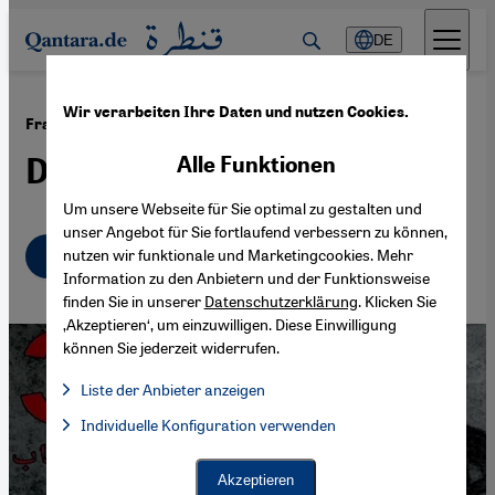
Direkt zum Inhalt springen
DE
Wir verarbeiten Ihre Daten und nutzen Cookies.
·
19.05.2017
Frauenrechte in der arabischen Welt
Den Täter ins Haus geholt
Alle Funktionen
Um unsere Webseite für Sie optimal zu gestalten und
unser Angebot für Sie fortlaufend verbessern zu können,
Deutsch
English
nutzen wir funktionale und Marketingcookies. Mehr
عربي
Information zu den Anbietern und der Funktionsweise
finden Sie in unserer
Datenschutzerklärung
. Klicken Sie
‚Akzeptieren‘, um einzuwilligen. Diese Einwilligung
können Sie jederzeit widerrufen.
Liste der Anbieter anzeigen
Liste der Anbieter:
Individuelle Konfiguration verwenden
Facebook Embed / Facebook Connect
Facebook Embed / Facebook Connect, Google Maps Embed, Go
Google Tag Manager
Twitter Embed
Akzeptieren
Instagram Embed