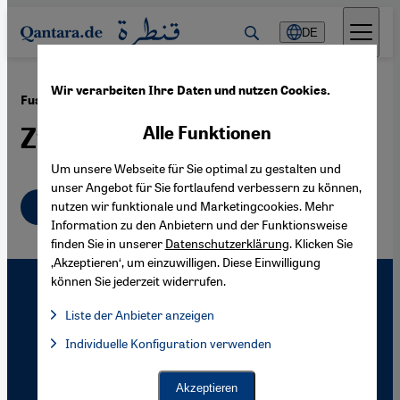
Direkt zum Inhalt springen
DE
Wir verarbeiten Ihre Daten und nutzen Cookies.
·
12.02.2010
Fusion-Gitarrist Kamal Musallam
Zwei Seiten einer Medaille
Alle Funktionen
Um unsere Webseite für Sie optimal zu gestalten und
unser Angebot für Sie fortlaufend verbessern zu können,
Deutsch
nutzen wir funktionale und Marketingcookies. Mehr
Information zu den Anbietern und der Funktionsweise
finden Sie in unserer
Datenschutzerklärung
. Klicken Sie
‚Akzeptieren‘, um einzuwilligen. Diese Einwilligung
können Sie jederzeit widerrufen.
Liste der Anbieter anzeigen
Liste der Anbieter:
Individuelle Konfiguration verwenden
Facebook Embed / Facebook Connect
Facebook Embed / Facebook Connect, Google Maps Embed, Go
Google Tag Manager
Twitter Embed
Akzeptieren
Instagram Embed