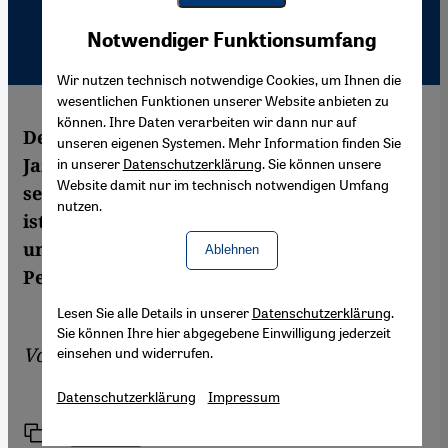
Youtube Embed
Akzeptieren
Notwendiger Funktionsumfang
Google Maps Embed
Wir nutzen technisch notwendige Cookies, um Ihnen die
wesentlichen Funktionen unserer Website anbieten zu
können. Ihre Daten verarbeiten wir dann nur auf
Der in Dubai lebende jordanische
unseren eigenen Systemen. Mehr Information finden Sie
Jazzgitarrist Kamal Musallam hat unlängst
in unserer
Datenschutzerklärung
. Sie können unsere
Website damit nur im technisch notwendigen Umfang
sein fünftes Album veröffentlicht. "LuLu"
nutzen.
ist ein ungewöhnlicher Mix aus Blues, Jazz
und traditionellen Rhythmen vom
Ablehnen
Persischen Golf.
Lesen Sie alle Details in unserer
Datenschutzerklärung
.
Sie können Ihre hier abgegebene Einwilligung jederzeit
Von
Martina Sabra
einsehen und widerrufen.
Datenschutzerklärung
Impressum
Link
Drucken
Teilen