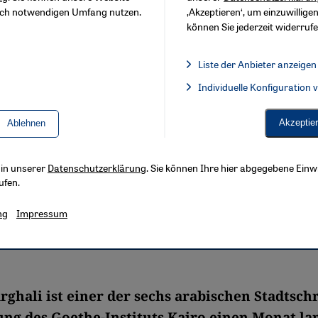
sch notwendigen Umfang nutzen.
‚Akzeptieren‘, um einzuwilligen
können Sie jederzeit widerrufe
Liste der Anbieter anzeigen
Liste der Anbieter:
Individuelle Konfiguration
Facebook Embed / Facebook 
Akzeptie
Ablehnen
s in unserer
Datenschutzerklärung
. Sie können Ihre hier abgegebene Einwi
ufen.
ng
Impressum
rghali ist einer der sechs arabischen Stadtschr
ung des Goethe-Instituts Kairo einen Monat la