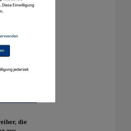
. Diese Einwilligung
n.
 verwenden
Connect, Google Maps Embed, Google Tag Manager, Instagram Embed, 
ren
lligung jederzeit
eiber, die
ng aus