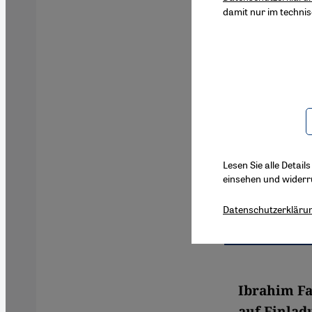
damit nur im techni
Lesen Sie alle Detail
einsehen und widerr
Datenschutzerkläru
Ibrahim Fa
auf Einlad