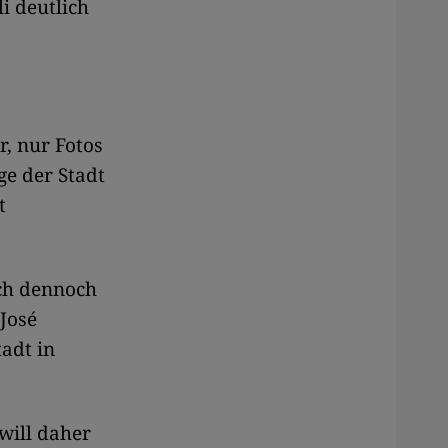
i deutlich
r, nur Fotos
ge der Stadt
t
ich dennoch
 José
tadt in
will daher