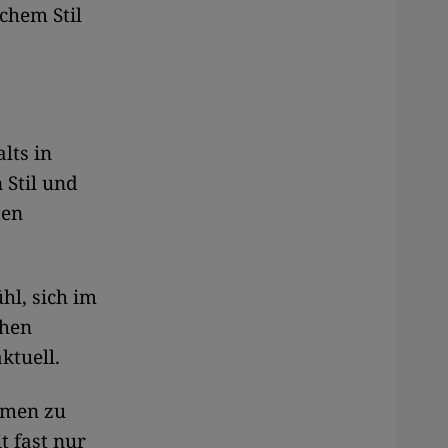
schem Stil
lts in
Stil und
ten
hl, sich im
chen
ktuell.
mmen zu
t fast nur