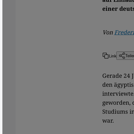
einer deut
Von
Frederi
Link
Teile
Gerade 24 J
den ägypti
interviewte
geworden, d
Studiums i
war.