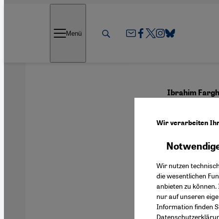
Direkt zum Inhalt springen
Menü
Ibrahim Fargh
Ein A
Wir verarbeiten Ih
Notwendige
Deutsch
Wir nutzen technisc
die wesentlichen Fu
anbieten zu können. 
nur auf unseren eig
Information finden S
Datenschutzerkläru