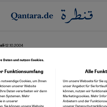
·
12.10.2004
ali
utor der leisen Töne
re Daten und nutzen Cookies.
r Funktionsumfang
Alle Funk
Facebook Embed / Facebo
Akzeptieren
Google Tag Manager
h notwendige Cookies, um Ihnen
Um unsere Webseite für Sie op
Twitter Embed
nktionen unserer Website
unser Angebot für Sie fortlau
Instagram Embed
Ihre Daten verarbeiten wir dann
können, nutzen wir funktional
Youtube Embed
enen Systemen. Mehr
Marketingcookies. Mehr Info
Google Maps Embed
ie in unserer
Anbietern und der Funktionswe
ng
. Sie können unsere Website
unserer
Datenschutzerklärun