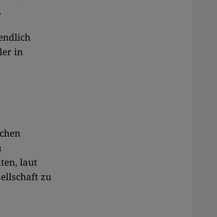
.
endlich
ler in
schen
u
ten, laut
ellschaft zu