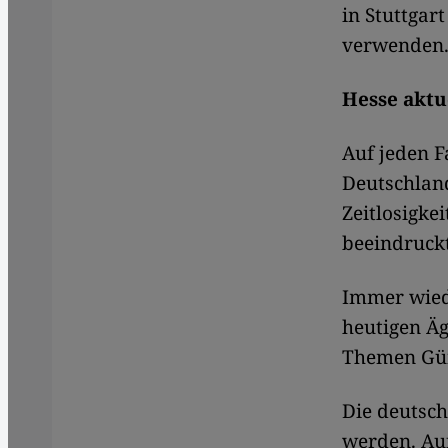
in Stuttgar
verwenden
Hesse aktu
Auf jeden F
Deutschlan
Zeitlosigke
beeindruckt
Immer wiede
heutigen Äg
Themen Günt
Die deutsc
werden. Auf