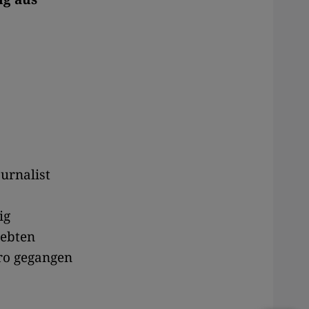
ournalist
z
ig
iebten
ro gegangen