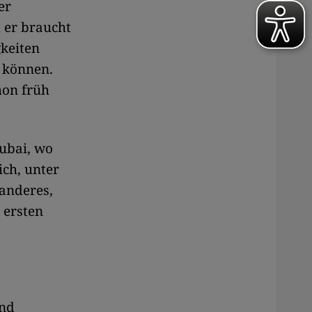
er
d er braucht
gkeiten
 können.
hon früh
ubai, wo
ich, unter
anderes,
e ersten
und