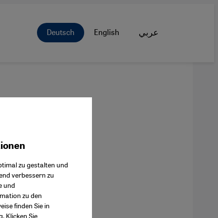
Deutsch
English
عربي
tionen
ok Connect
timal zu gestalten und
fend verbessern zu
e und
rmation zu den
ise finden Sie in
g
. Klicken Sie