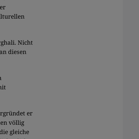
oer
lturellen
ghali. Nicht
 an diesen
m
mit
rgründet er
en völlig
ie gleiche