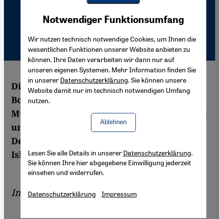
Youtube Embed
Akzeptieren
Notwendiger Funktionsumfang
Google Maps Embed
Wir nutzen technisch notwendige Cookies, um Ihnen die
wesentlichen Funktionen unserer Website anbieten zu
können. Ihre Daten verarbeiten wir dann nur auf
unseren eigenen Systemen. Mehr Information finden Sie
in unserer
Datenschutzerklärung
. Sie können unsere
Die Diskussionen unter den Muslimen
Website damit nur im technisch notwendigen Umfang
Bosniens könnten einen Anstoß für
nutzen.
Muslime in einem nicht-muslimischen Staat
Ablehnen
und für die Integrationspolitik in
Deutschland geben, meint die
Lesen Sie alle Details in unserer
Datenschutzerklärung
.
Islamwissenschaftlerin Armina Omerika.
Sie können Ihre hier abgegebene Einwilligung jederzeit
einsehen und widerrufen.
Interview von
Claudia Mende
Datenschutzerklärung
Impressum