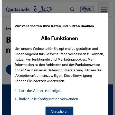
Direkt zum Inhalt springen
DE
Wir verarbeiten Ihre Daten und nutzen Cookies.
·
16.02.2010
Interview mit Armina Omerika
Bosniens vielfältige
Alle Funktionen
muslimische Lebenswelten
Um unsere Webseite für Sie optimal zu gestalten und
unser Angebot für Sie fortlaufend verbessern zu können,
nutzen wir funktionale und Marketingcookies. Mehr
Information zu den Anbietern und der Funktionsweise
Deutsch
finden Sie in unserer
Datenschutzerklärung
. Klicken Sie
‚Akzeptieren‘, um einzuwilligen. Diese Einwilligung
können Sie jederzeit widerrufen.
Liste der Anbieter anzeigen
Liste der Anbieter:
Individuelle Konfiguration verwenden
Facebook Embed / Facebook Connect
Facebook Embed / Facebook Connect, Google Maps Embed, Go
Google Tag Manager
Twitter Embed
Akzeptieren
Instagram Embed