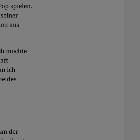
Pop spielen.
 seiner
ion aus
ich mochte
aft
nn ich
beides
 an der