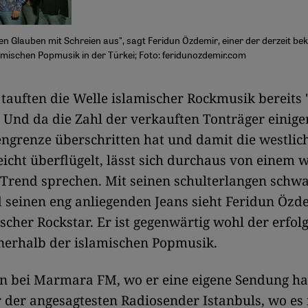
en Glauben mit Schreien aus", sagt Feridun Özdemir, einer der derzeit b
lamischen Popmusik in der Türkei; Foto: feridunozdemir.com
n tauften die Welle islamischer Rockmusik bereits "
 Und da die Zahl der verkauften Tonträger einige
engrenze überschritten hat und damit die westlic
icht überflügelt, lässt sich durchaus von einem 
 Trend sprechen. Mit seinen schulterlangen schw
seinen eng anliegenden Jeans sieht Feridun Özd
ischer Rockstar. Er ist gegenwärtig wohl der erfol
nerhalb der islamischen Popmusik.
ihn bei Marmara FM, wo er eine eigene Sendung h
r der angesagtesten Radiosender Istanbuls, wo es