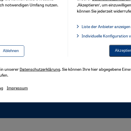
sch notwendigen Umfang nutzen.
‚Akzeptieren‘, um einzuwilligen
können Sie jederzeit widerrufe
Liste der Anbieter anzeigen
Liste der Anbieter:
Individuelle Konfiguration
Facebook Embed / Facebook 
Akzeptie
Ablehnen
s in unserer
Datenschutzerklärung
. Sie können Ihre hier abgegebene Einwi
ufen.
ng
Impressum