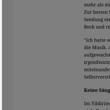
mehr als ei
Zur besten 
Sendung ein
Rock und re
"Ich hatte 
die Musik. 
aufgewachse
irgendwann
miteinande
Selbstverst
Keine Sän
Im Yildirim