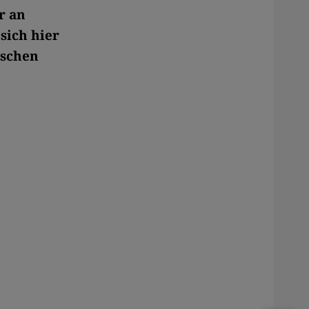
r an
sich hier
ischen