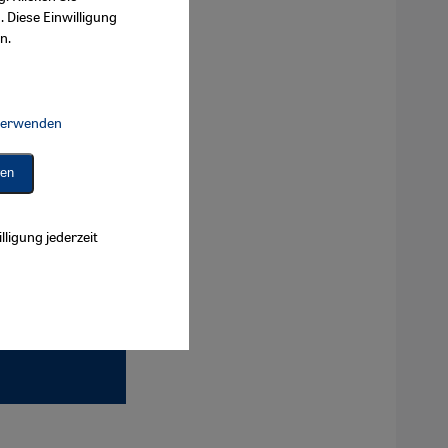
. Diese Einwilligung
n.
 verwenden
Connect, Google Maps Embed, Google Tag Manager, Instagram Embed, 
ren
lligung jederzeit