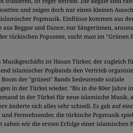
n studieren, ist reger Betrieb. Die Regale sind ran
setten und zeigen doch nur einen kleinen Aussch
t islamischer Popmusik. Einflüsse kommen aus d
 aus Reggae und Dance; nur Sängerinnen, ansonst
der türkischen Popszene, sucht man im "Grünen 
s Musikgeschäfts ist Hasan Türker, der zugleich fü
end islamischer Popbands den Vertrieb organisie
r Boom der "grünen" Bands bedeutende soziale
en in der Türkei wieder. "Bis in die 80er Jahre in
emand in der Türkei für neue islamische Musik, 
hre änderte sich alles sehr schnell. Es gab auf ein
 und Fernsehsender, die türkische Popmusik spiel
it sahen wir die ersten Erfolge einer islamischen P