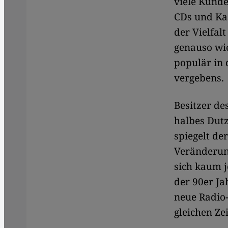
viele Kunde
CDs und Kas
der Vielfal
genauso wie
populär in 
vergebens.
Besitzer de
halbes Dutz
spiegelt de
Veränderung
sich kaum j
der 90er Ja
neue Radio-
gleichen Ze