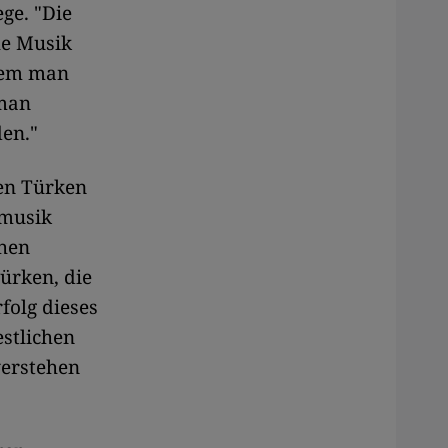
. ​​"Die
he Musik
 dem man
 man
en."
ten Türken
pmusik
chen
ürken, die
folg dieses
stlichen
verstehen