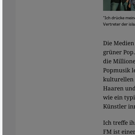
"Ich drücke mein
Vertreter der is
​​Die Medie
grüner Pop.
die Million
Popmusik le
kulturellen
Haaren und 
wie ein typ
Künstler in
Ich treffe 
FM ist eine