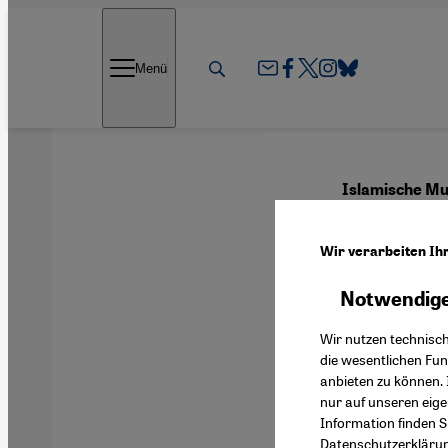
Direkt zum Inhalt springen
Menü
Islamische Mus
''Grü
Wir verarbeiten Ih
Botsc
Notwendige
Wir nutzen technisc
die wesentlichen Fu
anbieten zu können. 
Deutsch
nur auf unseren eig
Information finden S
Datenschutzerkläru