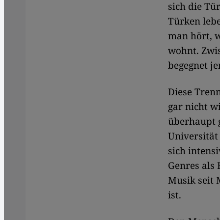
sich die Tü
Türken lebe
man hört, w
wohnt. Zwis
begegnet j
Diese Trenn
gar nicht w
überhaupt g
Universität
sich intens
Genres als 
Musik seit 
ist.