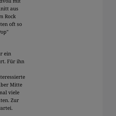
dvoll mit
nitt aus
em Rock
en oft so
Pop"
r ein
rt. Für ihn
teressierte
aber Mitte
mal viele
ten. Zur
artei.