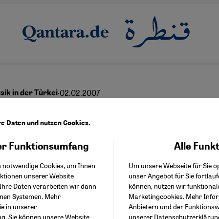
·
02.02.2007
ik in der Türkei
ner'' Pop mit religiöser
re Daten und nutzen Cookies.
haft
r Funktionsumfang
Alle Funk
Facebook Embed / Facebo
Akzeptieren
Google Tag Manager
h notwendige Cookies, um Ihnen
Um unsere Webseite für Sie op
Twitter Embed
nktionen unserer Website
unser Angebot für Sie fortlau
Instagram Embed
Ihre Daten verarbeiten wir dann
können, nutzen wir funktional
Youtube Embed
enen Systemen. Mehr
Marketingcookies. Mehr Info
Google Maps Embed
ie in unserer
Anbietern und der Funktionswe
ng
. Sie können unsere Website
unserer
Datenschutzerklärun