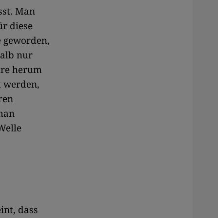
sst. Man
ür diese
he geworden,
alb nur
enre herum
t werden,
ren
 man
Welle
int, dass