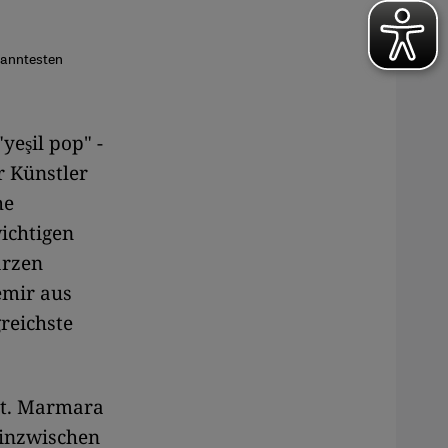
ekanntesten
yeşil pop" -
r Künstler
he
wichtigen
arzen
emir aus
greichste
at. Marmara
 inzwischen