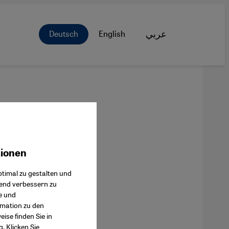
Deutsch
English
عربي
tionen
ok Connect
timal zu gestalten und
fend verbessern zu
e und
rmation zu den
ise finden Sie in
g
. Klicken Sie