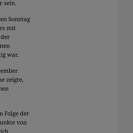
 sein.
nen Sonntag
es mit
 der
onen
ig war.
ezember
e zeigte,
chen
n Folge der
unkte von
ich