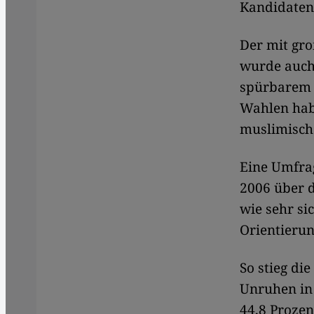
Kandidaten
Der mit gr
wurde auch
spürbarem I
Wahlen habe
muslimische
Eine Umfra
2006 über d
wie sehr si
Orientierun
So stieg di
Unruhen in
44,8 Prozen