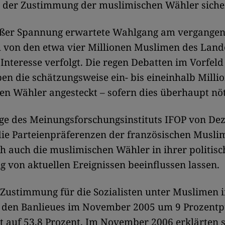
 der Zustimmung der muslimischen Wähler sicher
oßer Spannung erwartete Wahlgang am vergange
 von den etwa vier Millionen Muslimen des Land
nteresse verfolgt. Die regen Debatten im Vorfeld
n die schätzungsweise ein- bis eineinhalb Milli
n Wähler angesteckt – sofern dies überhaupt nöt
ge des Meinungsforschungsinstituts IFOP von D
ie Parteienpräferenzen der französischen Muslim
ch auch die muslimischen Wähler in ihrer politis
g von aktuellen Ereignissen beeinflussen lassen.
e Zustimmung für die Sozialisten unter Muslimen i
 den Banlieues im November 2005 um 9 Prozentp
t auf 53,8 Prozent. Im November 2006 erklärten s