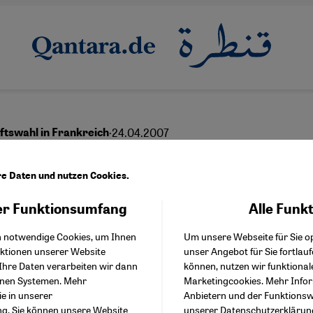
·
24.04.2007
ftswahl in Frankreich
 einheitliche "muslimis
re Daten und nutzen Cookies.
me"
r Funktionsumfang
Alle Funk
Facebook Embed / Facebo
Akzeptieren
Google Tag Manager
h notwendige Cookies, um Ihnen
Um unsere Webseite für Sie op
Twitter Embed
nktionen unserer Website
unser Angebot für Sie fortlau
Instagram Embed
Ihre Daten verarbeiten wir dann
können, nutzen wir funktional
Youtube Embed
enen Systemen. Mehr
Marketingcookies. Mehr Info
Google Maps Embed
ie in unserer
Anbietern und der Funktionswe
ng
. Sie können unsere Website
unserer
Datenschutzerklärun