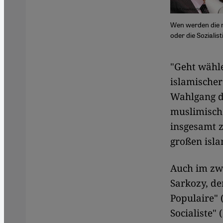
Wen werden die 
oder die Sozialis
​​"Geht wäh
islamischer
Wahlgang d
muslimische
insgesamt 
großen isla
Auch im zwe
Sarkozy, d
Populaire" 
Socialiste" 