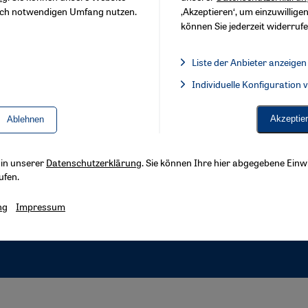
sch notwendigen Umfang nutzen.
‚Akzeptieren‘, um einzuwilligen
können Sie jederzeit widerrufe
Liste der Anbieter anzeigen
Liste der Anbieter:
Individuelle Konfiguration
Facebook Embed / Facebook 
Akzeptie
Ablehnen
s in unserer
Datenschutzerklärung
. Sie können Ihre hier abgegebene Einwi
ufen.
ng
Impressum