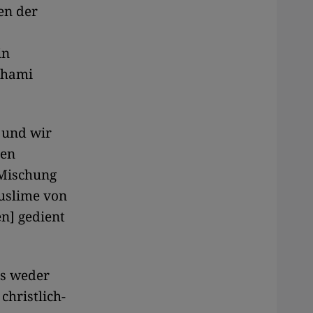
en der
in
 Thami
 und wir
den
 Mischung
Muslime von
en] gedient
ss weder
christlich-