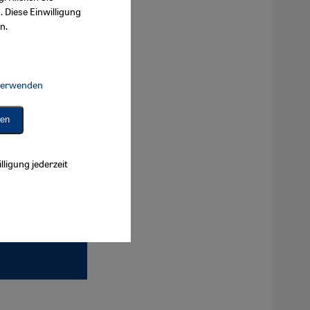
. Diese Einwilligung
n.
 verwenden
Connect, Google Maps Embed, Google Tag Manager, Instagram Embed, 
ren
lligung jederzeit