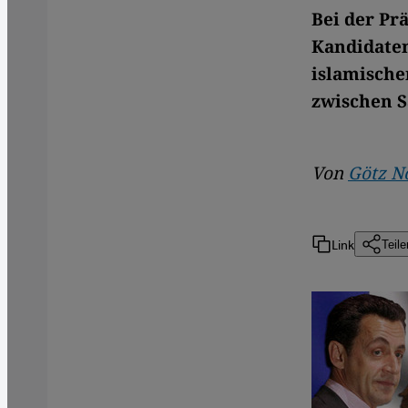
Bei der Pr
Kandidaten
islamische
zwischen S
Von
Götz N
Link
Teile