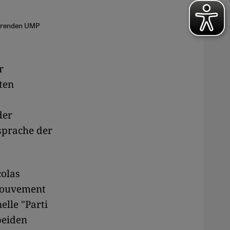
ierenden UMP
r
ten
der
sprache der
colas
Mouvement
elle "Parti
 beiden