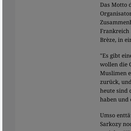
Das Motto d
Organisato
Zusammenha
Frankreich 
Brèze, in e
"Es gibt e
wollen die 
Muslimen er
zurück, und
heute sind 
haben und d
Umso enttäu
Sarkozy noc