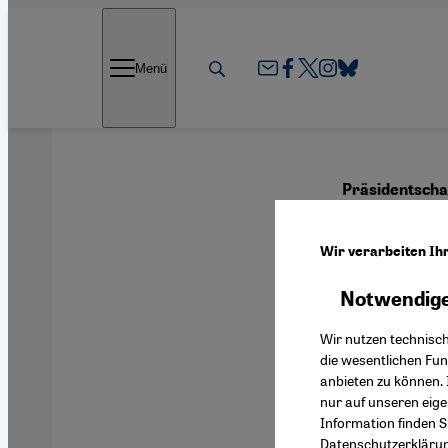
Direkt zum Inhalt springen
Menü
Präsidentscha
Keine
Wir verarbeiten Ih
Stim
Notwendige
Wir nutzen technisc
die wesentlichen Fu
anbieten zu können. 
Deutsch
nur auf unseren eig
Information finden S
Datenschutzerkläru