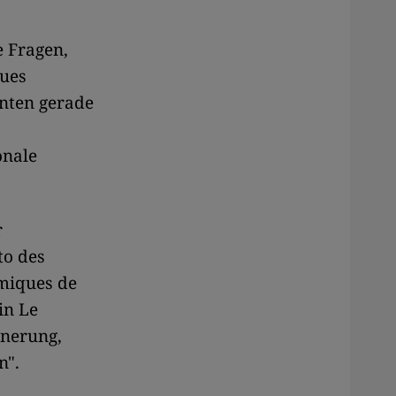
e Fragen,
eues
enten gerade
onale
r
to des
amiques de
in Le
nnerung,
n".