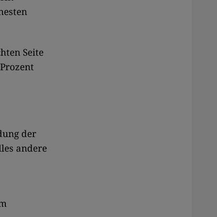
ehesten
hten Seite
 Prozent
dung der
les andere
em