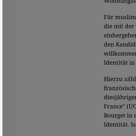
Wohnungsma
Für muslimi
die mit der
einhergehen
den Kandid
willkommen
Identität i
​​Hierzu zä
französisc
diesjährige
France" (UO
Bourget in 
Identität. 