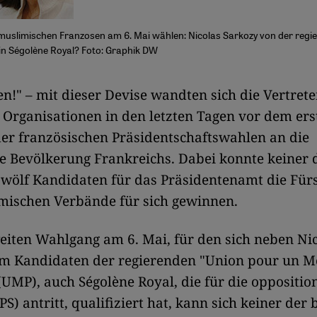
muslimischen Franzosen am 6. Mai wählen: Nicolas Sarkozy von der reg
tin Ségolène Royal? Foto: Graphik DW
len!" – mit dieser Devise wandten sich die Vertrete
 Organisationen in den letzten Tagen vor dem ers
er französischen Präsidentschaftswahlen an die
 Bevölkerung Frankreichs. Dabei konnte keiner 
zwölf Kandidaten für das Präsidentenamt die Für
mischen Verbände für sich gewinnen.
iten Wahlgang am 6. Mai, für den sich neben Ni
em Kandidaten der regierenden "Union pour un 
(UMP), auch Ségolène Royal, die für die opposition
(PS) antritt, qualifiziert hat, kann sich keiner der