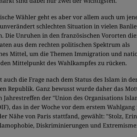
rkt sind dabei nur zwei der wichtigsten.
sche Wähler geht es aber vor allem auch um jen
 unverändert schlechten Situation in vielen Banli
. Die Unruhen in den französischen Vororten di
aten aus dem rechten politischen Spektrum als
es Mittel, um die Themen Immigration und nati
n den Mittelpunkt des Wahlkampfes zu rücken.
hlt auch die Frage nach dem Status des Islam in de
hen Republik. Ganz bewusst wurde daher das Mot
n Jahrestreffen der "Union des Organisations Isl
IF), das in der Woche vor dem erstem Wahlgang 
der Nähe von Paris stattfand, gewählt: "Stolz, Eri
Islamophobie, Diskriminierungen und Extremisme