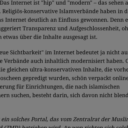
Das Internet ist "hip" und "modern" – das sehen 
 Religiös-konservative Islamverbände haben in d
as Internet deutlich an Einfluss gewonnen. Denn 
ggeriert Transparenz und Aufgeschlossenheit, o
 etwas über die Inhalte ausgesagt ist.
eue Sichtbarkeit" im Internet bedeutet ja nicht a
ie Verbände auch inhaltlich modernisiert haben. O
die gleichen ultra-konservativen Inhalte, die vorhe
scheen gepredigt wurden, schön verpackt online
rung für Einrichtungen, die nach islamischen
ern suchen, besteht darin, sich davon nicht blen
t ein solches Portal, das vom Zentralrat der Musli
 (ZMD) betrieben wird. An wen richten sich solc