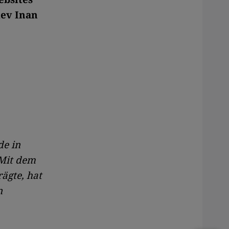
lev Inan
de in
 Mit dem
rägte, hat
n