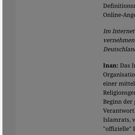
Definitions
Online-Ang
Im Internet
vernehmen w
Deutschlan
Inan:
Das I
Organisatio
einer mitte
Religionsge
Beginn der 
Verantwortl
Islamrats, 
"offizielle