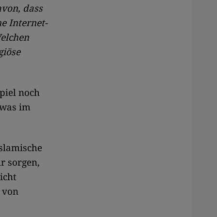
davon, dass
e Internet-
Welchen
giöse
piel noch
twas im
islamische
ür sorgen,
icht
 von