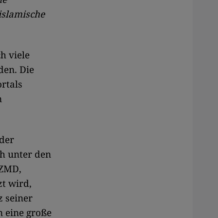
islamische
h viele
den. Die
ortals
n
 der
ch unter den
 ZMD,
t wird,
z seiner
 eine große