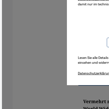
damit nur im techni
Lesen Sie alle Detail
einsehen und widerr
Datenschutzerkläru
Vermehrt n
World Wide