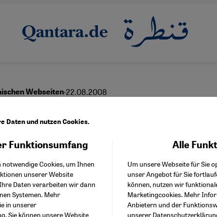
·
22.08.2008
amischen Webseiten
-Islam und Online-Fat
re Daten und nutzen Cookies.
r Funktionsumfang
Alle Funk
Facebook Embed / Facebo
Akzeptieren
Google Tag Manager
h notwendige Cookies, um Ihnen
Um unsere Webseite für Sie op
Twitter Embed
nktionen unserer Website
unser Angebot für Sie fortlau
Instagram Embed
Ihre Daten verarbeiten wir dann
können, nutzen wir funktional
Youtube Embed
enen Systemen. Mehr
Marketingcookies. Mehr Info
Google Maps Embed
ie in unserer
Anbietern und der Funktionswe
ng
. Sie können unsere Website
unserer
Datenschutzerklärun