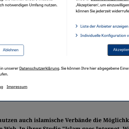
sch notwendigen Umfang nutzen.
‚Akzeptieren‘, um einzuwilligen
können Sie jederzeit widerrufe
Liste der Anbieter anzeigen
Liste der Anbieter:
Individuelle Konfiguration
Facebook Embed / Facebook 
Akzeptie
Ablehnen
s in unserer
Datenschutzerklärung
. Sie können Ihre hier abgegebene Einwi
ufen.
ng
Impressum
utzen auch islamische Verbände die Möglichk
 Web. In ihrer Studie "Islam goes Internet. W