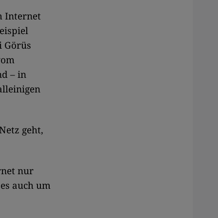
m Internet
eispiel
i Görüs
 vom
d – in
lleinigen
Netz geht,
rnet nur
 es auch um