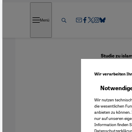
Direkt zum Inhalt springen
Menü
Studie zu isl
Cyber
Wir verarbeiten Ih
Notwendige
Deutsch
Wir nutzen technisc
die wesentlichen Fu
anbieten zu können. 
nur auf unseren eig
Information finden S
Datenschutzerkläru