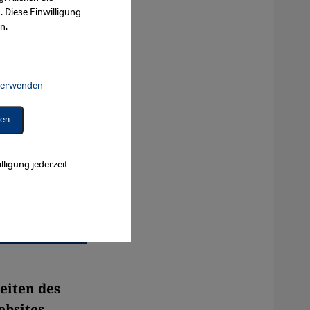
. Diese Einwilligung
n.
 verwenden
Connect, Google Maps Embed, Google Tag Manager, Instagram Embed, 
ren
lligung jederzeit
eiten des
ebsites