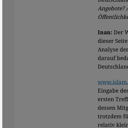
Angebote? A
Öffentlichke
Inan:
Der We
dieser Seit
Analyse der
darauf beda
Deutschland
www.islam
Eingabe des
ersten Tref
dessen Mitg
trotzdem fü
relativ kl