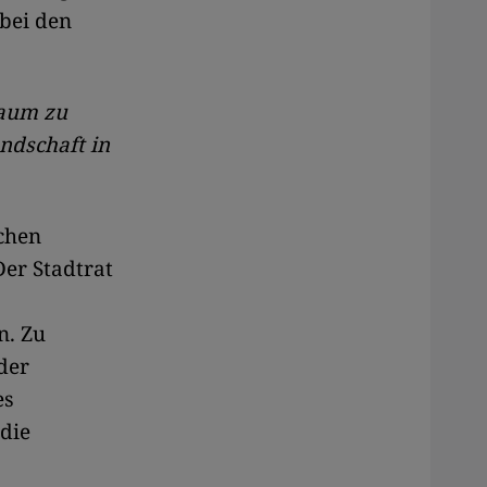
 bei den
kaum zu
ndschaft in
schen
Der Stadtrat
n. Zu
der
es
 die