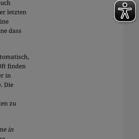
auch
er letzten
eine
hne dass
utomatisch,
ft finden
r in
. Die
den zu
me in
he