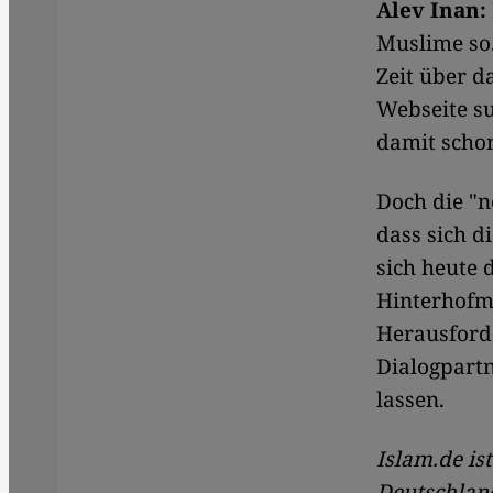
Alev Inan:
Muslime so.
Zeit über d
Webseite su
damit schon
Doch die "n
dass sich d
sich heute 
Hinterhofmo
Herausforde
Dialogpartn
lassen.
Islam.de is
Deutschland