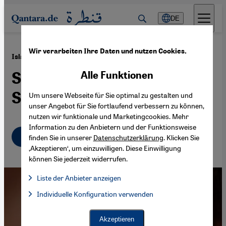
Direkt zum Inhalt springen
DE
Wir verarbeiten Ihre Daten und nutzen Cookies.
·
03.09.2019
Islamismus in Deutschland
Salafisten mit YouTube-
Alle Funktionen
Satire bekämpfen
Um unsere Webseite für Sie optimal zu gestalten und
unser Angebot für Sie fortlaufend verbessern zu können,
nutzen wir funktionale und Marketingcookies. Mehr
Information zu den Anbietern und der Funktionsweise
Deutsch
English
عربي
finden Sie in unserer
Datenschutzerklärung
. Klicken Sie
‚Akzeptieren‘, um einzuwilligen. Diese Einwilligung
können Sie jederzeit widerrufen.
Liste der Anbieter anzeigen
Liste der Anbieter:
Individuelle Konfiguration verwenden
Facebook Embed / Facebook Connect
Facebook Embed / Facebook Connect, Google Maps Embed, Go
Google Tag Manager
Twitter Embed
Akzeptieren
Instagram Embed