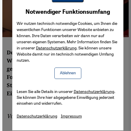
Youtube Embed
Akzeptieren
Notwendiger Funktionsumfang
Google Maps Embed
Wir nutzen technisch notwendige Cookies, um Ihnen die
wesentlichen Funktionen unserer Website anbieten zu
können. Ihre Daten verarbeiten wir dann nur auf
unseren eigenen Systemen. Mehr Information finden Sie
in unserer
Datenschutzerklärung
. Sie können unsere
Der Verfassungsschutz in Nordrhein-
Website damit nur im technisch notwendigen Umfang
Westfalen setzt auf Humor als Kampfmittel
nutzen.
gegen islamistischen Extremismus. "Jihadi-
Ablehnen
Fool" heißt ein neuer YouTube-Kanal. Seine
Strategie: Witz und Aufklärung.
Lesen Sie alle Details in unserer
Datenschutzerklärung
.
Einzelheiten von Louisa Wright
Sie können Ihre hier abgegebene Einwilligung jederzeit
einsehen und widerrufen.
Von
Louisa Wright
Datenschutzerklärung
Impressum