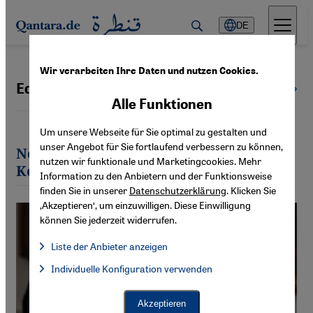
Direkt zum Inhalt springen
DE
Wir verarbeiten Ihre Daten und nutzen Cookies.
Edith Koesoemawiria
Alle Autoren
Alle Funktionen
Um unsere Webseite für Sie optimal zu gestalten und
unser Angebot für Sie fortlaufend verbessern zu können,
Neueste Artikel von Edith
nutzen wir funktionale und Marketingcookies. Mehr
Koesoemawiria
Information zu den Anbietern und der Funktionsweise
finden Sie in unserer
Datenschutzerklärung
. Klicken Sie
‚Akzeptieren‘, um einzuwilligen. Diese Einwilligung
können Sie jederzeit widerrufen.
Liste der Anbieter anzeigen
Liste der Anbieter:
Individuelle Konfiguration verwenden
Facebook Embed / Facebook Connect
Facebook Embed / Facebook Connect, Google Maps Embed, Go
Google Tag Manager
Twitter Embed
Akzeptieren
Instagram Embed