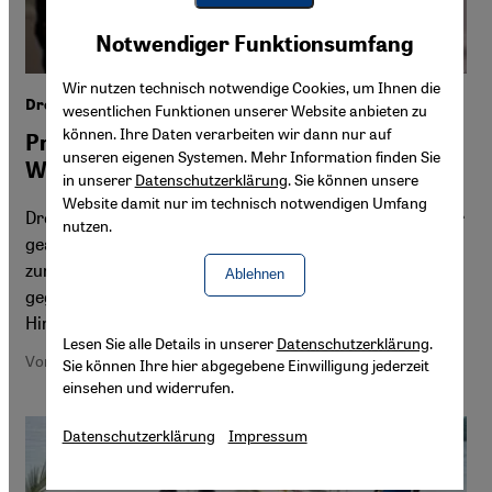
Youtube Embed
Akzeptieren
Notwendiger Funktionsumfang
Google Maps Embed
Wir nutzen technisch notwendige Cookies, um Ihnen die
Drogenkriminalität in Indonesien
wesentlichen Funktionen unserer Website anbieten zu
können. Ihre Daten verarbeiten wir dann nur auf
Präsident Widodos Kampf gegen
unseren eigenen Systemen. Mehr Information finden Sie
Windmühlen
in unserer
Datenschutzerklärung
. Sie können unsere
Website damit nur im technisch notwendigen Umfang
Drogendelikte werden in Südostasien in der Regel schwer
nutzen.
geahndet. Der Konsum geht in Indonesien dennoch nicht
zurück, obgleich Präsident Widodo mit harter Hand
Ablehnen
gegen Drogendealer und Kartelle durchgreift.
Hintergründe von Edith Koesoemawiria
Lesen Sie alle Details in unserer
Datenschutzerklärung
.
Von Edith Koesoemawiria
Sie können Ihre hier abgegebene Einwilligung jederzeit
einsehen und widerrufen.
Datenschutzerklärung
Impressum