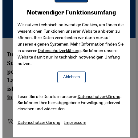
Youtube Embed
Akzeptieren
Notwendiger Funktionsumfang
Google Maps Embed
Wir nutzen technisch notwendige Cookies, um Ihnen die
wesentlichen Funktionen unserer Website anbieten zu
können. Ihre Daten verarbeiten wir dann nur auf
unseren eigenen Systemen. Mehr Information finden Sie
in unserer
Datenschutzerklärung
. Sie können unsere
Der Rücktritt des indonesischen Diktators
Website damit nur im technisch notwendigen Umfang
Suharto galt vielen Indonesiern als
nutzen.
politischer Wendepunkt. Heute gilt das
Ablehnen
Land zwar als Vorzeigedemokratie in der
islamischen Welt, die Enttäuschung im
Lesen Sie alle Details in unserer
Datenschutzerklärung
.
indonesischen Volk ist jedoch groß.
Sie können Ihre hier abgegebene Einwilligung jederzeit
einsehen und widerrufen.
Von
Edith Koesoemawiria
Datenschutzerklärung
Impressum