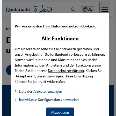
Direkt zum Inhalt springen
DE
Wir verarbeiten Ihre Daten und nutzen Cookies.
·
21.07.2011
Demokratie in Indonesien nach Suharto
Enttäuschung über
Alle Funktionen
unerfüllte Hoffnungen
Um unsere Webseite für Sie optimal zu gestalten und
unser Angebot für Sie fortlaufend verbessern zu können,
nutzen wir funktionale und Marketingcookies. Mehr
Information zu den Anbietern und der Funktionsweise
Deutsch
English
finden Sie in unserer
Datenschutzerklärung
. Klicken Sie
‚Akzeptieren‘, um einzuwilligen. Diese Einwilligung
können Sie jederzeit widerrufen.
Liste der Anbieter anzeigen
Liste der Anbieter:
Individuelle Konfiguration verwenden
Facebook Embed / Facebook Connect
Facebook Embed / Facebook Connect, Google Maps Embed, Go
Google Tag Manager
Twitter Embed
Akzeptieren
Instagram Embed