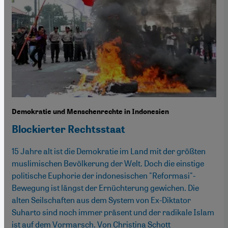
Demokratie und Menschenrechte in Indonesien
Blockierter Rechtsstaat
15 Jahre alt ist die Demokratie im Land mit der größten
muslimischen Bevölkerung der Welt. Doch die einstige
politische Euphorie der indonesischen "Reformasi"-
Bewegung ist längst der Ernüchterung gewichen. Die
alten Seilschaften aus dem System von Ex-Diktator
Suharto sind noch immer präsent und der radikale Islam
ist auf dem Vormarsch. Von Christina Schott