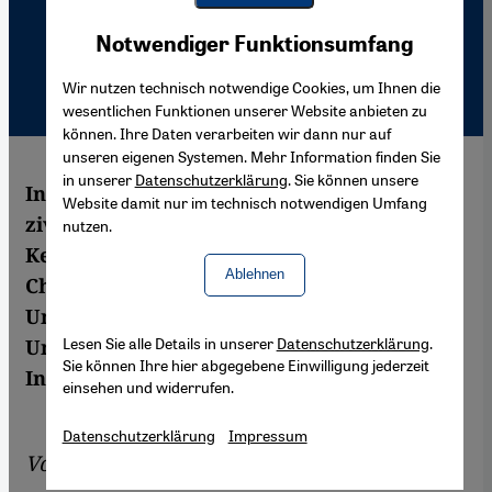
Youtube Embed
Akzeptieren
Notwendiger Funktionsumfang
Google Maps Embed
Wir nutzen technisch notwendige Cookies, um Ihnen die
wesentlichen Funktionen unserer Website anbieten zu
können. Ihre Daten verarbeiten wir dann nur auf
unseren eigenen Systemen. Mehr Information finden Sie
in unserer
Datenschutzerklärung
. Sie können unsere
In Indonesien kämpfen
Website damit nur im technisch notwendigen Umfang
zivilgesellschaftliche Organisationen gegen
nutzen.
Kernkraft . Während die Regierung
Ablehnen
Chancen wittert, sorgen sich
Umweltaktivisten um Atommüll,
Lesen Sie alle Details in unserer
Datenschutzerklärung
.
Unfallrisiken und die Befreiung der
Sie können Ihre hier abgegebene Einwilligung jederzeit
Industrie von der Schadenshaftung.
einsehen und widerrufen.
Datenschutzerklärung
Impressum
Von
Edith Koesoemawiria