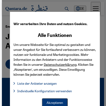
Direkt zum Inhalt springen
DE
Wir verarbeiten Ihre Daten und nutzen Cookies.
·
31.10.2007
Energieversorgung in Indonesien
Javas Muslime gegen
Alle Funktionen
Atomkraft
Um unsere Webseite für Sie optimal zu gestalten und
unser Angebot für Sie fortlaufend verbessern zu können,
nutzen wir funktionale und Marketingcookies. Mehr
Information zu den Anbietern und der Funktionsweise
Deutsch
finden Sie in unserer
Datenschutzerklärung
. Klicken Sie
‚Akzeptieren‘, um einzuwilligen. Diese Einwilligung
können Sie jederzeit widerrufen.
Liste der Anbieter anzeigen
Liste der Anbieter:
Individuelle Konfiguration verwenden
Facebook Embed / Facebook Connect
Facebook Embed / Facebook Connect, Google Maps Embed, Go
Google Tag Manager
Twitter Embed
Akzeptieren
Instagram Embed