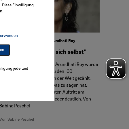
. Diese Einwilligung
n.
 verwenden
Connect, Google Maps Embed, Google Tag Manager, Instagram Embed, 
Die Autorin und Aktivistin Arundhati Roy
ren
"Indien kolonialisiert sich selbst"
Die indische Schriftstellerin Arundhati Roy wurde
lligung jederzeit
2014 vom Time Magazine zu den 100
einflussreichsten Menschen der Welt gezählt.
Dass sie den Mächtigen etwas zu sagen hat,
wurde auch bei ihrem jüngsten Auftritt am
Berliner Literaturfestival wieder deutlich. Von
Sabine Peschel
Von Sabine Peschel