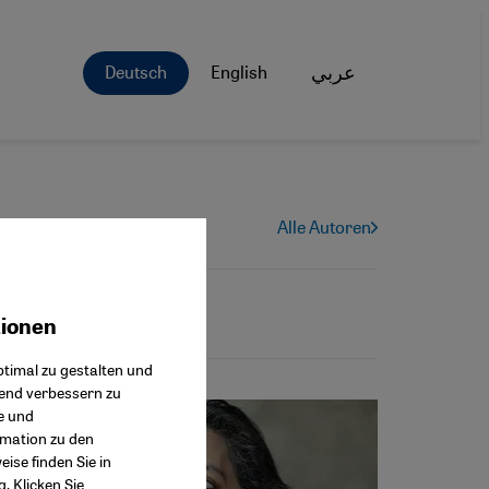
Deutsch
English
عربي
Alle Autoren
tionen
ok Connect
timal zu gestalten und
fend verbessern zu
e und
rmation zu den
ise finden Sie in
g
. Klicken Sie