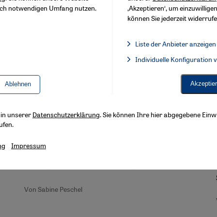
sch notwendigen Umfang nutzen.
‚Akzeptieren‘, um einzuwilligen
können Sie jederzeit widerrufe
Liste der Anbieter anzeigen
Liste der Anbieter:
Individuelle Konfiguration
Facebook Embed / Facebook 
Saudi-Arabien unter Mohammed bin Salman
Akzeptie
Ablehnen
Zwischen Religion,
Rohstoffabhängigkeit und Reformen
,
s in unserer
Datenschutzerklärung
. Sie können Ihre hier abgegebene Einwi
Der Nahost-Experte Guido Steinberg kennt Saudi-
ufen.
Arabien wie kaum ein Zweiter. Kurz nach den
Drohnenangriffen auf saudische Ölanlagen
ng
Impressum
analysiert er das Land - mithilfe eines gründlichen
Blicks auf die Geschichte. Von Sabine Peschel
Von Sabine Peschel