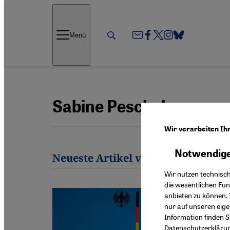
Direkt zum Inhalt springen
Menü
Sabine Peschel
Wir verarbeiten Ih
Notwendige
Neueste Artikel von Sabine Pesche
Wir nutzen technisc
die wesentlichen Fu
anbieten zu können. 
nur auf unseren eig
Information finden S
Datenschutzerkläru