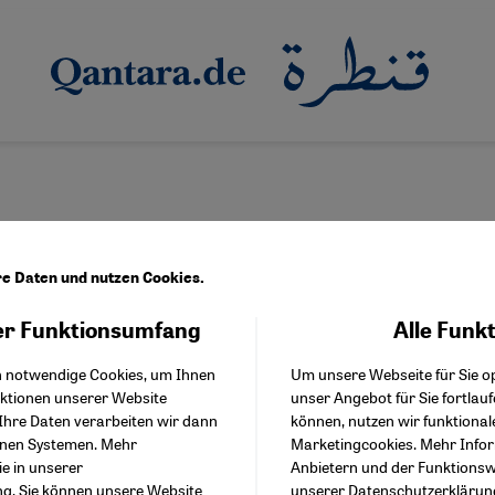
re Daten und nutzen Cookies.
r Funktionsumfang
Alle Funk
Facebook Embed / Facebo
l
Akzeptieren
Google Tag Manager
h notwendige Cookies, um Ihnen
Um unsere Webseite für Sie op
Twitter Embed
nktionen unserer Website
unser Angebot für Sie fortlau
Instagram Embed
Ihre Daten verarbeiten wir dann
können, nutzen wir funktional
Youtube Embed
enen Systemen. Mehr
Marketingcookies. Mehr Info
Google Maps Embed
ie in unserer
Anbietern und der Funktionswe
ng
. Sie können unsere Website
unserer
Datenschutzerklärun