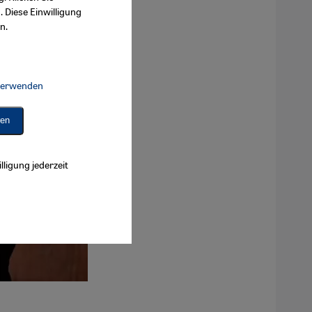
. Diese Einwilligung
n.
 verwenden
Connect, Google Maps Embed, Google Tag Manager, Instagram Embed, 
ren
lligung jederzeit