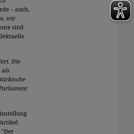
ich
rde – auch,
e, wir
eute sind
llektuelle
ert. Die
 als
türkische
 Parlament
instellung
Artikel
 "Der