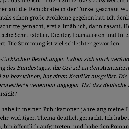
:
Ja, das tue ich. In dem Sinne, dass 2008 wesentl
her auf die Demokratie in der Türkei geschaut wu
als schon große Probleme gegeben hat. Ich denk
chritte gemacht, erst allmählich, dann rasant. H
ische Schriftsteller, Dichter, Journalisten und Inte
rt. Die Stimmung ist viel schlechter geworden.
-türkischen Beziehungen haben sich stark veränd
g des Bundestages, die Gräuel an den Armeniern
zu bezeichnen, hat einen Konflikt ausgelöst. Die 
rotestierte vehement dagegen. Hat das deutsche
andelt?
 habe in meinen Publikationen jahrelang meine E
ehr wichtigen Thema deutlich gemacht. Ich habe 
, bin öffentlich aufgetreten, und habe den Roman