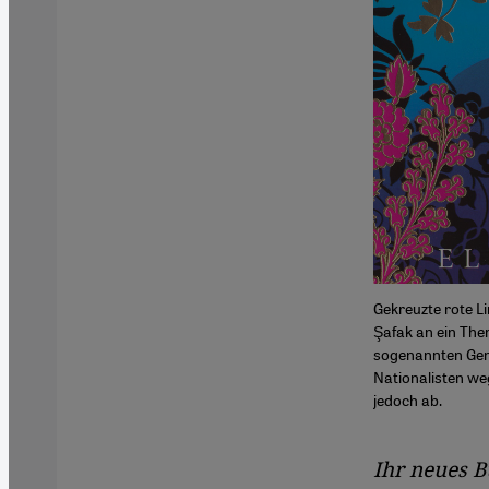
Gekreuzte rote Li
Şafak an ein The
sogenannten Geno
Nationalisten we
jedoch ab.
Ihr neues B