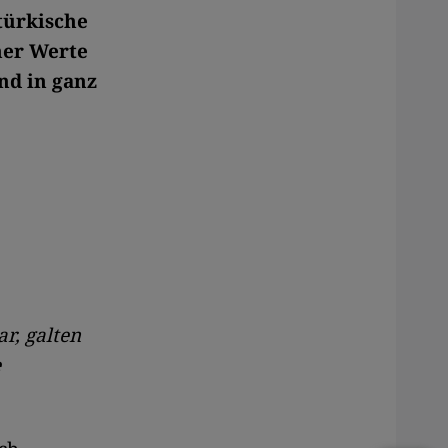
türkische
her Werte
nd in ganz
r, galten
e