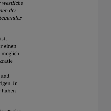
r westliche
onen des
iteinander
ist,
ür einen
t möglich
kratie
v und
igen. In
r haben