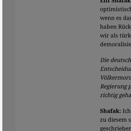
Elif Shafak
optimistisc
wenn es dam
haben Rücks
wir als türk
demoralisie
Die deutsch
Entscheidun
Völkermord 
Regierung p
richtig geh
Shafak:
Ich
zu diesem s
geschrieben