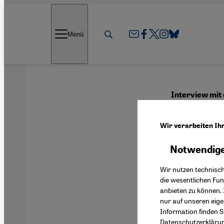
Direkt zum Inhalt springen
Menü
Interview mit 
Die t
Wir verarbeiten Ih
Abwä
Notwendige
Wir nutzen technisc
die wesentlichen Fu
anbieten zu können. 
Deutsch
nur auf unseren eig
Information finden S
Datenschutzerkläru