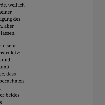
de, weil ich
einer
digung des
n, aber
lassen.
rin sehr
nstruktiv:
n und
kunft
be, dass
 übernehmen
.
er beides
ie