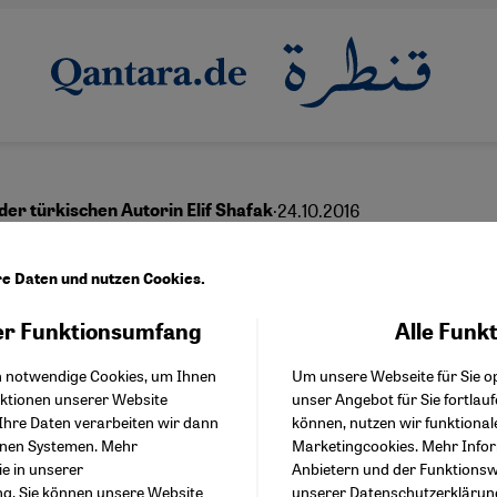
·
24.10.2016
der türkischen Autorin Elif Shafak
ürkische Demokratie in
re Daten und nutzen Cookies.
rtsspirale
r Funktionsumfang
Alle Funk
Facebook Embed / Facebo
Akzeptieren
Google Tag Manager
h notwendige Cookies, um Ihnen
Um unsere Webseite für Sie op
Twitter Embed
nktionen unserer Website
unser Angebot für Sie fortlau
Instagram Embed
Ihre Daten verarbeiten wir dann
können, nutzen wir funktional
Youtube Embed
English
enen Systemen. Mehr
Marketingcookies. Mehr Info
Google Maps Embed
ie in unserer
Anbietern und der Funktionswe
ng
. Sie können unsere Website
unserer
Datenschutzerklärun