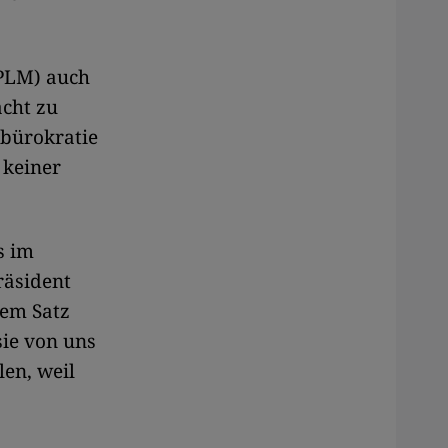
SPLM) auch
acht zu
lbürokratie
 keiner
s im
räsident
nem Satz
sie von uns
en, weil