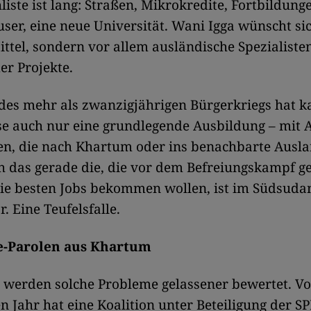
iste ist lang: Straßen, Mikrokredite, Fortbildung
er, eine neue Universität. Wani Igga wünscht s
ittel, sondern vor allem ausländische Spezialist
r Projekte.
des mehr als zwanzigjährigen Bürgerkriegs hat k
e auch nur eine grundlegende Ausbildung – mit
en, die nach Khartum oder ins benachbarte Ausla
 das gerade die, die vor dem Befreiungskampf g
 die besten Jobs bekommen wollen, ist im Südsuda
. Eine Teufelsfalle.
e-Parolen aus Khartum
 werden solche Probleme gelassener bewertet. V
n Jahr hat eine Koalition unter Beteiligung der S