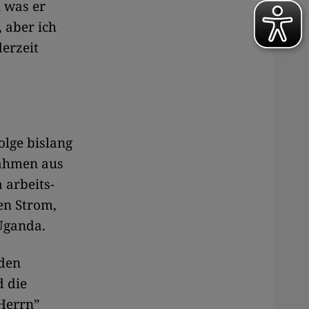
 was er
, aber ich
derzeit
olge bislang
nahmen aus
 arbeits-
nen Strom,
 Uganda.
 den
d die
Herrn”