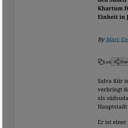
Khartum fü
Einheit in 
By
Marc En
Link
Shar
Salva Kiir 
verbringt d
als südsuda
Hauptstadt 
Er ist eine