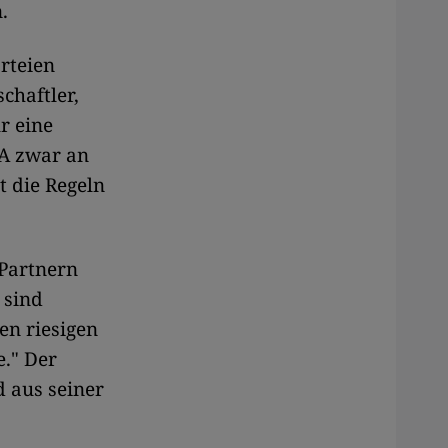
.
arteien
chaftler,
r eine
LA zwar an
t die Regeln
Partnern
 sind
en riesigen
." Der
d aus seiner