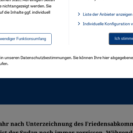
e nichtangezeigt werden. Sie
f die Inhalte ggf. individuell
Liste der Anbieter anzeigen
List of providers:
Individuelle Konfiguration
Facebook Embed / Facebook 
Ich stimm
twendiger Funktionsumfang
ls in unseren Datenschutzbestimmungen. Sie können Ihre hier abgegebene 
ufen.
Jahr nach Unterzeichnung des Friedensabkom
ist der Sudan noch immer zerrissen. Während