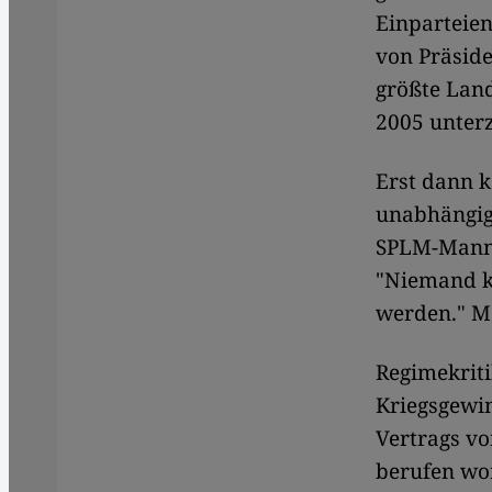
Einparteien
von Präside
größte Land
2005 unterz
Erst dann 
unabhängig 
SPLM-Mann 
"Niemand ka
werden." M
Regimekriti
Kriegsgewin
Vertrags vo
berufen wor