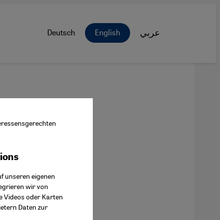
Deutsch
English
عربي
nteressensgerechten
tions
ok Connect
uf unseren eigenen
egrieren wir von
ie Videos oder Karten
ietern Daten zur