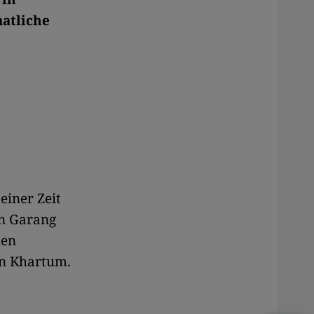
atliche
einer Zeit
hn Garang
hen
in Khartum.