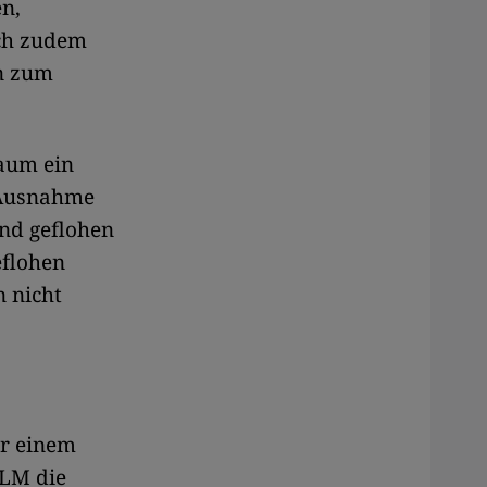
en,
ich zudem
en zum
aum ein
 Ausnahme
nd geflohen
eflohen
n nicht
or einem
PLM die