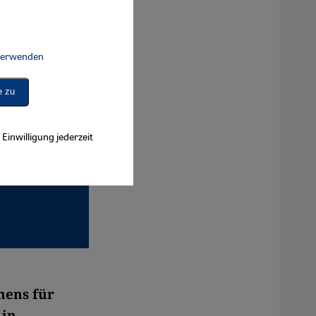
 verwenden
Connect, Google Maps Embed, Google Tag Manager, Instagram Embed, 
e zu
Einwilligung jederzeit
mens für
 in