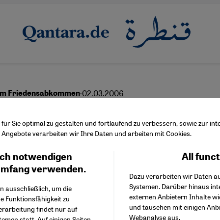
·
02.03.2006
em Friedensabkommen
Ende vom Anfang
ür Sie optimal zu gestalten und fortlaufend zu verbessern, sowie zur i
Angebote verarbeiten wir Ihre Daten und arbeiten mit Cookies.
ch notwendigen
All func
Facebook Embed / Facebo
Ich stimme zu
Google Tag Manager
umfang verwenden.
Dazu verarbeiten wir Daten a
Twitter Embed
Systemen. Darüber hinaus int
Instagram Embed
n ausschließlich, um die
externen Anbietern Inhalte w
Youtube Embed
e Funktionsfähigkeit zu
und tauschen mit einigen Anb
Google Maps Embed
erarbeitung findet nur auf
Webanalyse aus.
emen statt. Auf einigen Seiten