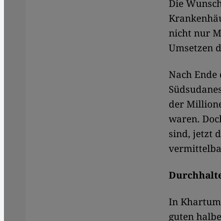
Die Wunschl
Krankenhäus
nicht nur M
Umsetzen de
Nach Ende 
Südsudanes
der Million
waren. Doch
sind, jetzt
vermittelbar
Durchhalt
In Khartum
guten halbe