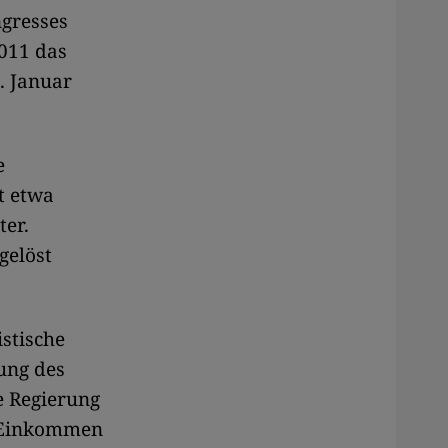
ngresses
2011 das
. Januar
e
t etwa
er.
gelöst
stische
nung des
e Regierung
s Einkommen