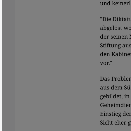
und keinerl
"Die Diktat
abgelöst wo
der seinen 
Stiftung au
den Kabinet
vor."
Das Proble
aus dem Süd
gebildet, i
Geheimdien
Einstieg de
Sicht eher 