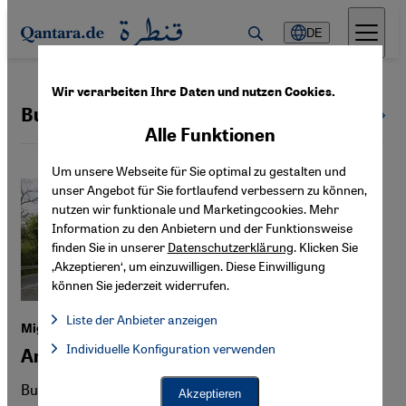
Direkt zum Inhalt springen
DE
Wir verarbeiten Ihre Daten und nutzen Cookies.
Bulgarien
Alle Länder
Alle Funktionen
Um unsere Webseite für Sie optimal zu gestalten und
unser Angebot für Sie fortlaufend verbessern zu können,
nutzen wir funktionale und Marketingcookies. Mehr
Information zu den Anbietern und der Funktionsweise
finden Sie in unserer
Datenschutzerklärung
. Klicken Sie
‚Akzeptieren‘, um einzuwilligen. Diese Einwilligung
können Sie jederzeit widerrufen.
Liste der Anbieter anzeigen
Migration über Bulgarien
Liste der Anbieter:
Individuelle Konfiguration verwenden
Facebook Embed / Facebook Connect
Anonyme Gräber an der EU-Außengrenze
Facebook Embed / Facebook Connect, Google Maps Embed, Go
Google Tag Manager
Twitter Embed
Bulgarien hat sich zu einem zentralen Schauplatz des EU-
Akzeptieren
Instagram Embed