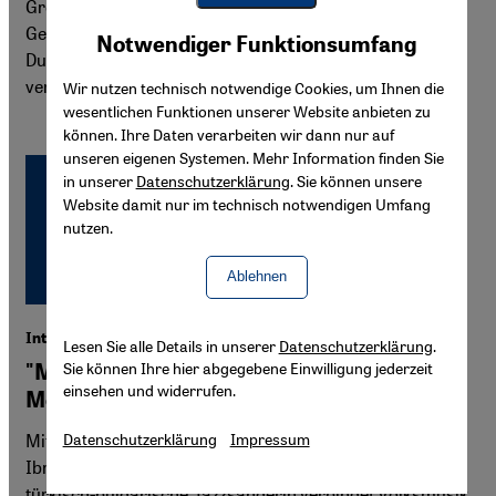
Grenzregimes entwickelt. Migrant:innen berichten von
Youtube Embed
Gewalt, illlegalen Pushbacks und ignorierten Notrufen.
Akzeptieren
Notwendiger Funktionsumfang
Google Maps Embed
Dutzende Menschen sind bereits gestorben oder werden
vermisst.
Wir nutzen technisch notwendige Cookies, um Ihnen die
wesentlichen Funktionen unserer Website anbieten zu
können. Ihre Daten verarbeiten wir dann nur auf
unseren eigenen Systemen. Mehr Information finden Sie
in unserer
Datenschutzerklärung
. Sie können unsere
Website damit nur im technisch notwendigen Umfang
nutzen.
Ablehnen
Interview mit Yildiz Ibrahimova
Lesen Sie alle Details in unserer
Datenschutzerklärung
.
Sie können Ihre hier abgegebene Einwilligung jederzeit
"Meine Musik vereint Dede Efendi und
einsehen und widerrufen.
Mozart"
Mit einem Stimmumfang von vier Oktaven zählt die Yildiz
Datenschutzerklärung
Impressum
Ibrahimova zu den herausragenden Jazzstimmen. Die
türkisch-bulgarische Jazzsängerin verbindet Volksmusik