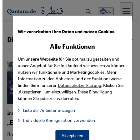
Direkt zum Inhalt springen
DE
Wir verarbeiten Ihre Daten und nutzen Cookies.
Diaspora
Alle Themen
Alle Funktionen
Um unsere Webseite für Sie optimal zu gestalten und
unser Angebot für Sie fortlaufend verbessern zu können,
nutzen wir funktionale und Marketingcookies. Mehr
Information zu den Anbietern und der Funktionsweise
finden Sie in unserer
Datenschutzerklärung
. Klicken Sie
‚Akzeptieren‘, um einzuwilligen. Diese Einwilligung
können Sie jederzeit widerrufen.
Liste der Anbieter anzeigen
Iranische Diaspora in Berlin
Liste der Anbieter:
Individuelle Konfiguration verwenden
Facebook Embed / Facebook Connect
„Es ist ein Archiv der Emotionen“
Facebook Embed / Facebook Connect, Google Maps Embed, Go
Google Tag Manager
Twitter Embed
Beim Schahbesuch 1967, aber auch im Zuge der „Frau-
Akzeptieren
Instagram Embed