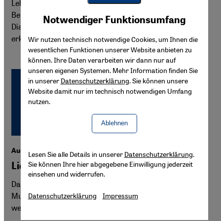
Leben-Freiheit“-Bewegung demonstrierten Tausende in
Youtube Embed
Berlin. Sanaz Azimipour hat Erinnerungen der iranischen
Akzeptieren
Notwendiger Funktionsumfang
Google Maps Embed
Diaspora für eine Ausstellung zusammengetragen. Sie
erklärt, was man aus der Vergangenheit lernen kann.
Wir nutzen technisch notwendige Cookies, um Ihnen die
wesentlichen Funktionen unserer Website anbieten zu
können. Ihre Daten verarbeiten wir dann nur auf
unseren eigenen Systemen. Mehr Information finden Sie
in unserer
Datenschutzerklärung
. Sie können unsere
Website damit nur im technisch notwendigen Umfang
nutzen.
Ablehnen
Ausstellung: "Die Geschichte Irans und der Juden"
Lesen Sie alle Details in unserer
Datenschutzerklärung
.
Sie können Ihre hier abgegebene Einwilligung jederzeit
Licht und Schatten
einsehen und widerrufen.
Das Diaspora-Museum in Tel Aviv zeigt als erstes
Museum weltweit in einer Sonderausstellung die
Datenschutzerklärung
Impressum
wechselvolle Geschichte der Juden im Iran.