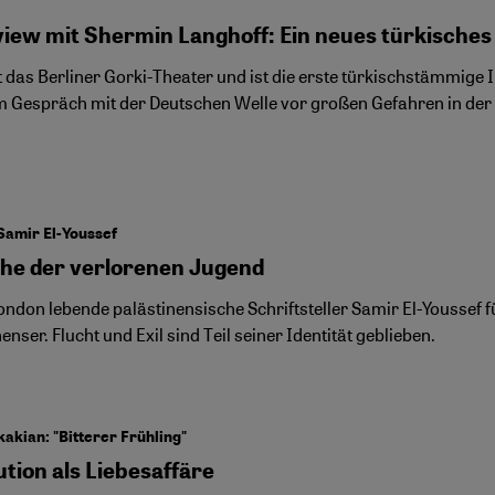
view mit Shermin Langhoff: Ein neues türkisches 
tet das Berliner Gorki-Theater und ist die erste türkischstämmig
m Gespräch mit der Deutschen Welle vor großen Gefahren in der t
Samir El-Youssef
he der verlorenen Jugend
ondon lebende palästinensische Schriftsteller Samir El-Youssef fü
enser. Flucht und Exil sind Teil seiner Identität geblieben.
akian: "Bitterer Frühling"
tion als Liebesaffäre