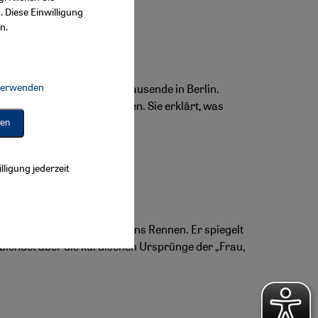
. Diese Einwilligung
n.
 verwenden
ewegung demonstrierten Tausende in Berlin.
Connect, Google Maps Embed, Google Tag Manager, Instagram Embed, 
sstellung zusammengetragen. Sie erklärt, was
ren
lligung jederzeit
en Oscars für Deutschland ins Rennen. Er spiegelt
, blendet aber die kurdischen Ursprünge der „Frau,