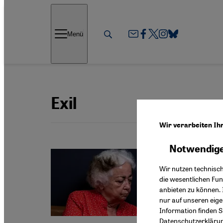
Direkt zum Inhalt springen
Menü
Exil
Wir verarbeiten Ih
Notwendige
Iranisch
Schre
Wir nutzen technisc
die wesentlichen Fu
Mit Sha
anbieten zu können. 
Männer“
nur auf unseren eig
verklär
Information finden S
Datenschutzerkläru