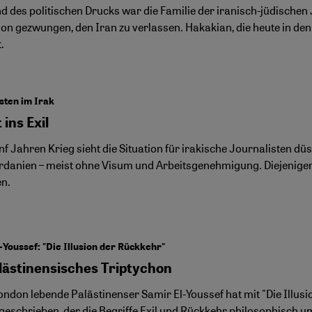
d des politischen Drucks war die Familie der iranisch-jüdische
on gezwungen, den Iran zu verlassen. Hakakian, die heute in den 
.
sten im Irak
 ins Exil
f Jahren Krieg sieht die Situation für irakische Journalisten düs
rdanien – meist ohne Visum und Arbeitsgenehmigung. Diejenigen,
en.
-Youssef: "Die Illusion der Rückkehr"
alästinensisches Triptychon
London lebende Palästinenser Samir El-Youssef hat mit "Die Illus
eschrieben, der die Begriffe Exil und Rückkehr philosophisch um