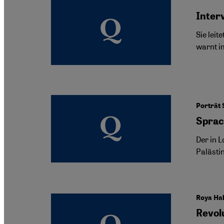
Inter
Sie lei
warnt i
Porträt 
Sprac
Der in L
Palästin
Roya Hak
Revolu