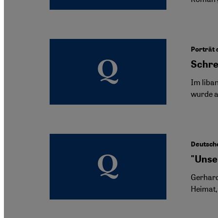
Porträt 
Schre
Im liba
wurde au
Deutsche
"Unser
Gerhard
Heimat, 