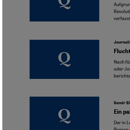
Aufgrun
Revoluti
verfasst
Journali
Flucht
Nach fün
oder Jo
bericht
Samir El
Ein p
Der in 
Roman g