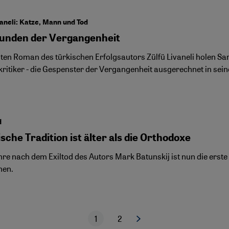
vaneli: Katze, Mann und Tod
unden der Vergangenheit
ten Roman des türkischen Erfolgsautors Zülfü Livaneli holen Sami
ritiker - die Gespenster der Vergangenheit ausgerechnet in sein
d
sche Tradition ist älter als die Orthodoxe
hre nach dem Exiltod des Autors Mark Batunskij ist nun die ers
nen.
1
2
Nächste Seite
Aktuelle Seite
Seite