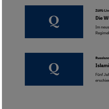
Zülfü Li
Die W
Im neus
Regimek
Russlan
Islami
Fünf Ja
erschie
Seitennummerierung