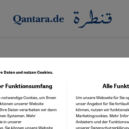
re Daten und nutzen Cookies.
r Funktionsumfang
Alle Funk
Facebook Embed / Facebo
e Autorin Shahrnush Parsipur
Akzeptieren
Google Tag Manager
iben gegen das Verbot
h notwendige Cookies, um Ihnen
Um unsere Webseite für Sie op
Twitter Embed
nktionen unserer Website
unser Angebot für Sie fortlau
Instagram Embed
hrnush Parsipur verliert Iran eine seiner unbeugsamsten litera
Ihre Daten verarbeiten wir dann
können, nutzen wir funktional
Youtube Embed
 schrieb gegen Zensur und Unterdrückung an. Zuletzt weigerte si
enen Systemen. Mehr
Marketingcookies. Mehr Info
Google Maps Embed
en.
ie in unserer
Anbietern und der Funktionswe
ng
. Sie können unsere Website
unserer
Datenschutzerklärun