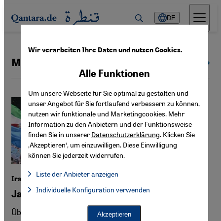
Direkt zum Inhalt springen
DE
Wir verarbeiten Ihre Daten und nutzen Cookies.
Medien im Iran
Alle Themen
Alle Funktionen
Um unsere Webseite für Sie optimal zu gestalten und
unser Angebot für Sie fortlaufend verbessern zu können,
nutzen wir funktionale und Marketingcookies. Mehr
Information zu den Anbietern und der Funktionsweise
finden Sie in unserer
Datenschutzerklärung
. Klicken Sie
‚Akzeptieren‘, um einzuwilligen. Diese Einwilligung
können Sie jederzeit widerrufen.
Liste der Anbieter anzeigen
Irans Monarchie-Anhänger
Liste der Anbieter:
Individuelle Konfiguration verwenden
Facebook Embed / Facebook Connect
Ja zur Nostalgie – ja zum Krieg
Facebook Embed / Facebook Connect, Google Maps Embed, Go
Google Tag Manager
Twitter Embed
Über Satelliten-TV und Allianzen mit Trump und
Akzeptieren
Instagram Embed