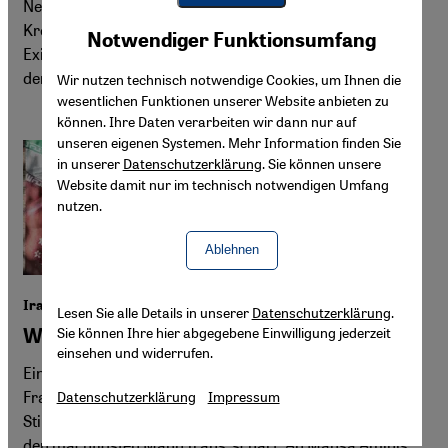
Netanjahu arbeiten iranische Monarchisten um Ex-
Youtube Embed
Kronprinz Reza Pahlavi auf ein Comeback hin. Aus dem
Akzeptieren
Notwendiger Funktionsumfang
Google Maps Embed
Exil verklären sie die Schah-Diktatur und versuchen, die
demokratische Opposition zu kapern.
Wir nutzen technisch notwendige Cookies, um Ihnen die
wesentlichen Funktionen unserer Website anbieten zu
können. Ihre Daten verarbeiten wir dann nur auf
unseren eigenen Systemen. Mehr Information finden Sie
in unserer
Datenschutzerklärung
. Sie können unsere
Website damit nur im technisch notwendigen Umfang
nutzen.
Ablehnen
Iran ein Jahr nach dem Tod von Mahsa Amini
Lesen Sie alle Details in unserer
Datenschutzerklärung
.
Sie können Ihre hier abgegebene Einwilligung jederzeit
Wie die Machtbasis des Regimes schwindet
einsehen und widerrufen.
Einst waren sie die Wortführer der radikalsten
Fraktionen der Macht. Inzwischen kritisieren prominente
Datenschutzerklärung
Impressum
Stimmen aus dem innersten Machtzirkel Ali Khamenei,
den mächtigsten Mann Irans, scharf. An Mahsa Aminis