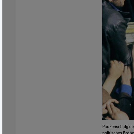
Paukenschalg der
politisches Erdb