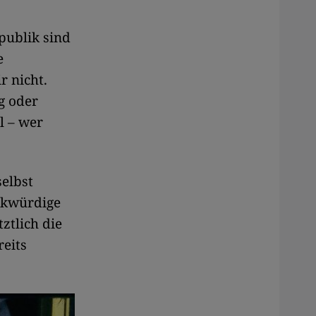
publik sind
e
 nicht.
g oder
l – wer
selbst
erkwürdige
ztlich die
reits