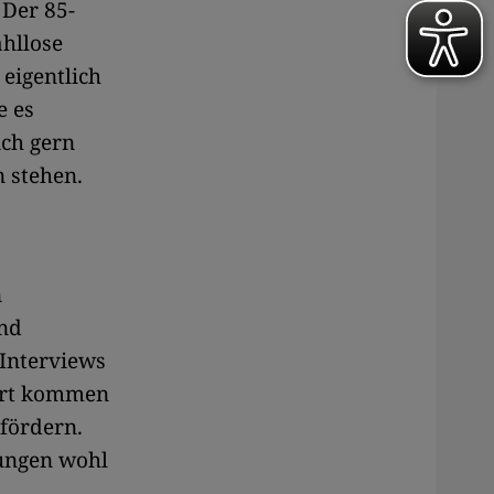
 Der 85-
ahllose
 eigentlich
e es
ich gern
n stehen.
n
und
Interviews
Wort kommen
 fördern.
ungen wohl