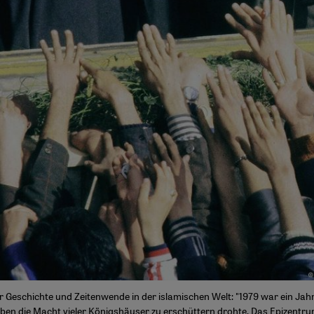
 Geschichte und Zeitenwende in der islamischen Welt: "1979 war ein Jahr
eben die Macht vieler Königshäuser zu erschüttern drohte. Das Epizentr