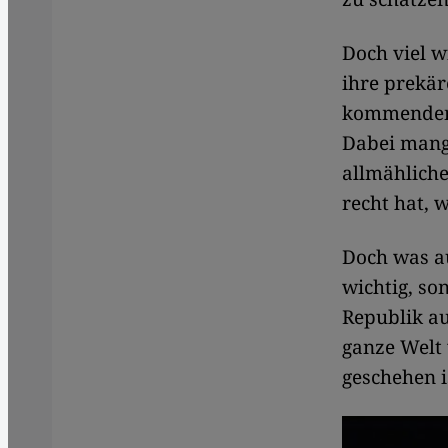
Doch viel w
ihre prekä
kommenden 
Dabei mange
allmähliche
recht hat, 
Doch was au
wichtig, so
Republik au
ganze Welt 
geschehen i