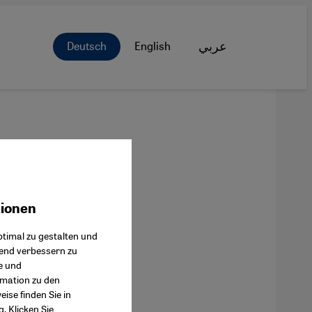
Deutsch
English
عربي
tionen
ok Connect
timal zu gestalten und
fend verbessern zu
e und
rmation zu den
ise finden Sie in
g
. Klicken Sie