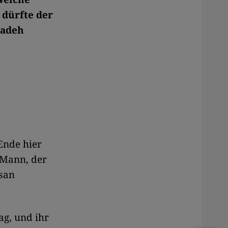
 dürfte der
zadeh
Ende hier
 Mann, der
ssan
ag, und ihr