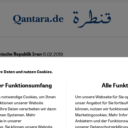
·
11.02.2019
mische Republik Iran
esstaat am Scheideweg
re Daten und nutzen Cookies.
r Funktionsumfang
Alle Funk
Facebook Embed / Facebo
Akzeptieren
Google Tag Manager
English
h notwendige Cookies, um Ihnen
Um unsere Webseite für Sie op
Twitter Embed
nktionen unserer Website
unser Angebot für Sie fortlau
Instagram Embed
Ihre Daten verarbeiten wir dann
können, nutzen wir funktional
Youtube Embed
enen Systemen. Mehr
Marketingcookies. Mehr Info
Google Maps Embed
ie in unserer
Anbietern und der Funktionswe
ng
. Sie können unsere Website
unserer
Datenschutzerklärun