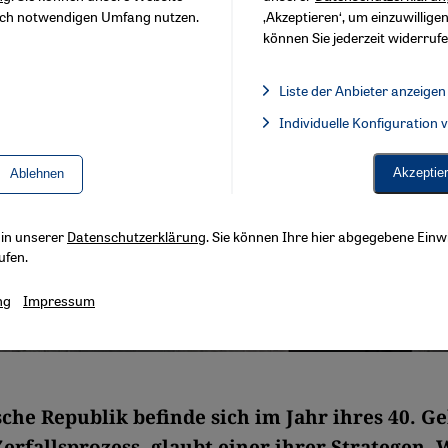
sch notwendigen Umfang nutzen.
‚Akzeptieren‘, um einzuwilligen
können Sie jederzeit widerrufe
Liste der Anbieter anzeigen
Liste der Anbieter:
Individuelle Konfiguration
Facebook Embed / Facebook 
Akzeptie
Ablehnen
s in unserer
Datenschutzerklärung
. Sie können Ihre hier abgegebene Einwi
ufen.
ng
Impressum
sche Republik befinde sich im Jahr ihres 40. G
erfallsprozess, glaubt einer ihrer Strategen. 