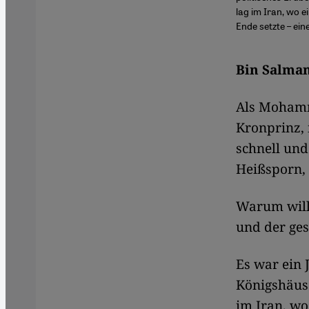
lag im Iran, wo e
Ende setzte – ein
Bin Salman
Als Mohamm
Kronprinz,
schnell und
Heißsporn, 
Warum will 
und der ges
Es war ein 
Königshäuse
im Iran, wo