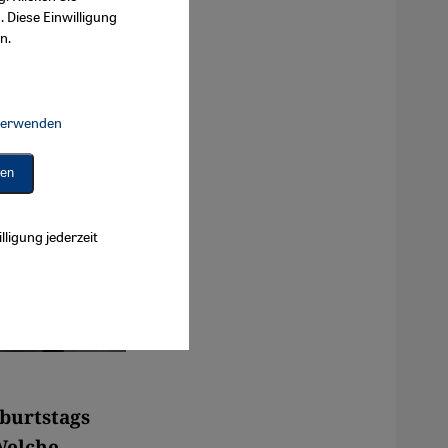
. Diese Einwilligung
n.
 verwenden
Connect, Google Maps Embed, Google Tag Manager, Instagram Embed, 
ren
lligung jederzeit
eburtstags
Welche