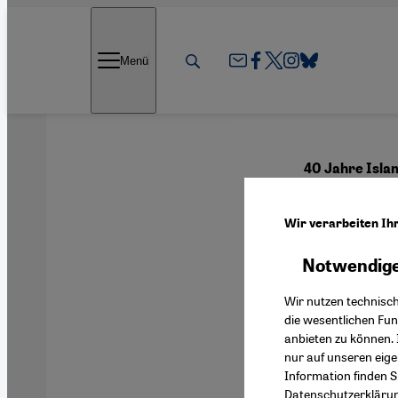
Direkt zum Inhalt springen
Menü
40 Jahre Isla
Gott
Wir verarbeiten Ih
Notwendige
Deutsch
Wir nutzen technisc
die wesentlichen Fu
anbieten zu können. 
nur auf unseren eig
Information finden S
Datenschutzerkläru