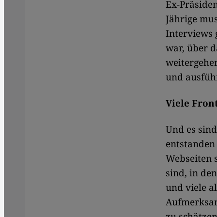
Ex-Präsident
Jährige mus
Interviews 
war, über d
weitergehen
und ausführ
Viele Fron
Und es sind
entstanden 
Webseiten 
sind, in de
und viele a
Aufmerksam
zu schätzen