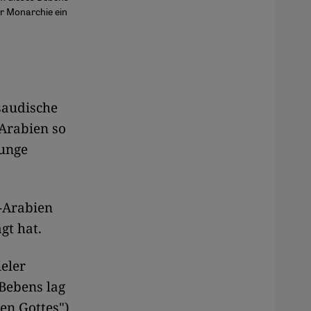
er Monarchie ein
saudische
Arabien so
junge
i-Arabien
gt hat.
ieler
Bebens lag
en Gottes")