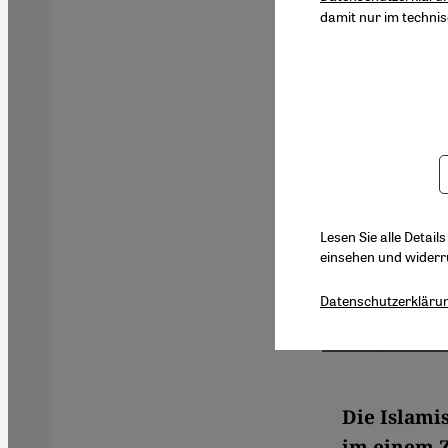
damit nur im techni
Lesen Sie alle Detail
einsehen und widerr
Datenschutzerkläru
Die Islami
im einem Z