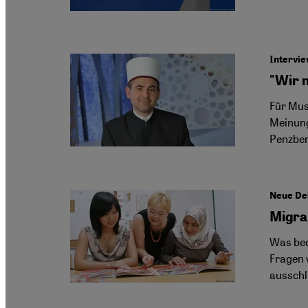
Intervie
"Wir 
Für Musl
Meinung
Penzber
Neue Deb
Migra
Was bed
Fragen 
ausschl