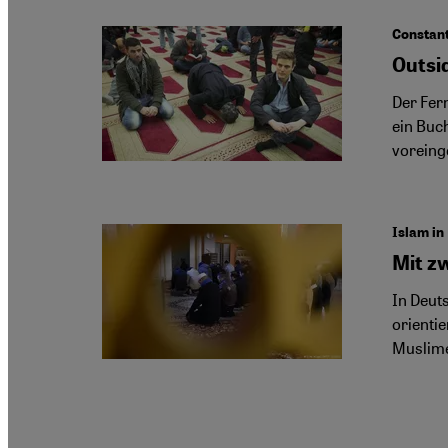
Constan
Outsi
Der Fer
ein Buc
voreing
Islam in
Mit z
In Deut
orientie
Muslime