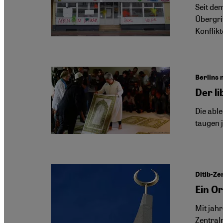
Seit de
Übergri
Konflik
Berlins
Der li
Die abl
taugen 
Ditib-Ze
Ein O
Mit jah
Zentral