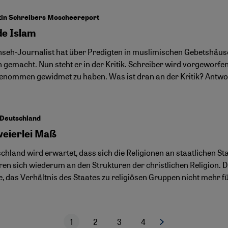
tin Schreibers Moscheereport
de Islam
nseh-Journalist hat über Predigten in muslimischen Gebetshäu
h gemacht. Nun steht er in der Kritik. Schreiber wird vorgeworf
enommen gewidmet zu haben. Was ist dran an der Kritik? Antw
 Deutschland
weierlei Maß
schland wird erwartet, dass sich die Religionen an staatlichen S
ren sich wiederum an den Strukturen der christlichen Religion. D
, das Verhältnis des Staates zu religiösen Gruppen nicht mehr f
1
2
3
4
Nächste Seite
Aktuelle Seite
Seite
Seite
Seite