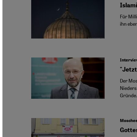
Islam
Für Mill
ihn ebe
Intervie
"Jetz
Der Mos
Nieders
Gründe
Moschee
Gotte