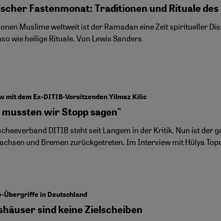
ischer Fastenmonat: Traditionen und Rituale de
ionen Muslime weltweit ist der Ramadan eine Zeit spiritueller Di
nso wie heilige Rituale. Von Lewis Sanders
w mit dem Ex-DITIB-Vorsitzenden Yilmaz Kilic
t mussten wir Stopp sagen"
cheeverband DITIB steht seit Langem in der Kritik. Nun ist de
achsen und Bremen zurückgetreten. Im Interview mit Hülya Topcu 
.
-Übergriffe in Deutschland
shäuser sind keine Zielscheiben