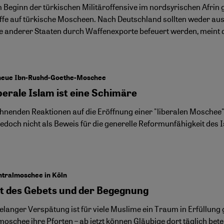
m Beginn der türkischen Militäroffensive im nordsyrischen Afrin
ffe auf türkische Moscheen. Nach Deutschland sollten weder ausl
te anderer Staaten durch Waffenexporte befeuert werden, meint d
 neue Ibn-Rushd-Goethe-Moschee
berale Islam ist eine Schimäre
ehnenden Reaktionen auf die Eröffnung einer "liberalen Moschee" 
jedoch nicht als Beweis für die generelle Reformunfähigkeit des
ntralmoschee in Köln
rt des Gebets und der Begegnung
relanger Verspätung ist für viele Muslime ein Traum in Erfüllun
moschee ihre Pforten – ab jetzt können Gläubige dort täglich be