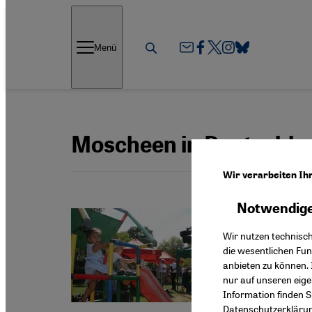
Direkt zum Inhalt springen
Menü
Moscheen in Deutschla
Wir verarbeiten Ih
Notwendige
Integrat
Der l
Wir nutzen technisc
die wesentlichen Fu
Frühkin
anbieten zu können. 
Deutsch
nur auf unseren eig
Gifhorn
Information finden S
Datenschutzerkläru