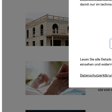
damit nur im techni
Islamfei
Angrif
Muslime
hinweg.
wie sie
Lesen Sie alle Detail
einsehen und widerr
Sterbebe
Leben
Datenschutzerkläru
Mehr al
sie von