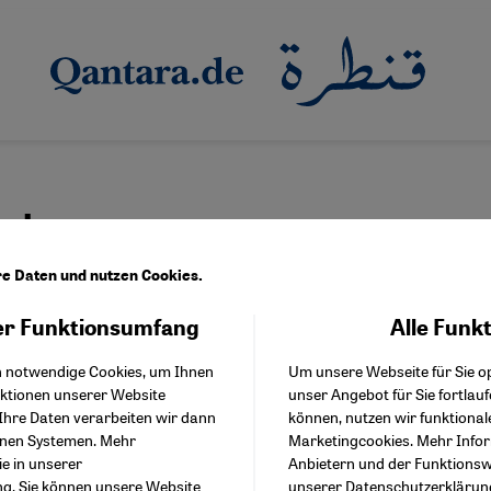
nd
re Daten und nutzen Cookies.
r Funktionsumfang
Alle Funk
Facebook Embed / Facebo
ion und interreligiöse Zusammenarbeit
Akzeptieren
Google Tag Manager
ange Weg zur ersten christlich-muslimischen Kit
h notwendige Cookies, um Ihnen
Um unsere Webseite für Sie op
Twitter Embed
nktionen unserer Website
unser Angebot für Sie fortlau
Instagram Embed
dliche Bildung ist zentral für eine erfolgreiche Bildungskarrier
Ihre Daten verarbeiten wir dann
können, nutzen wir funktional
Youtube Embed
land das Angebot in Kindertagesstätten seltener an als andere. E
enen Systemen. Mehr
Marketingcookies. Mehr Info
Google Maps Embed
 fördert die Integration zusammen mit kirchlichen und kommuna
ie in unserer
Anbietern und der Funktionswe
ng
. Sie können unsere Website
unserer
Datenschutzerklärun