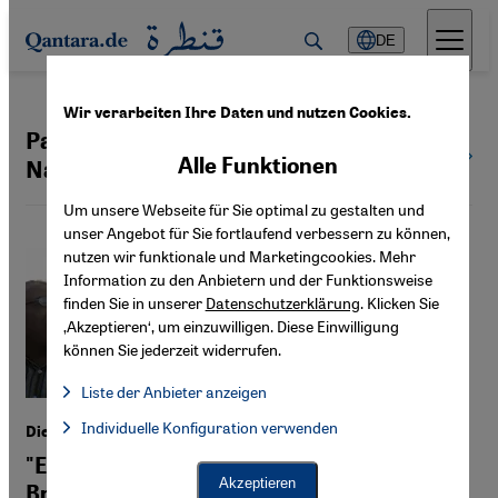
Direkt zum Inhalt springen
DE
Wir verarbeiten Ihre Daten und nutzen Cookies.
Panarabismus| Arabischer
Alle
Alle Funktionen
Themen
Nationalismus
Um unsere Webseite für Sie optimal zu gestalten und
unser Angebot für Sie fortlaufend verbessern zu können,
nutzen wir funktionale und Marketingcookies. Mehr
Information zu den Anbietern und der Funktionsweise
finden Sie in unserer
Datenschutzerklärung
. Klicken Sie
‚Akzeptieren‘, um einzuwilligen. Diese Einwilligung
können Sie jederzeit widerrufen.
Liste der Anbieter anzeigen
Liste der Anbieter:
Individuelle Konfiguration verwenden
Facebook Embed / Facebook Connect
Die Muslimbrüder in Ägypten
Facebook Embed / Facebook Connect, Google Maps Embed, Go
Google Tag Manager
"Es ist unklar, wer die Zukunft der
Twitter Embed
Akzeptieren
Bruderschaft gestalten darf“
Instagram Embed