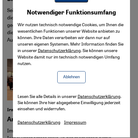
Youtube Embed
Akzeptieren
Seit dem Militärputsch in Ägypten vor zehn Jahren geht
Notwendiger Funktionsumfang
Google Maps Embed
die Regierung unter Abdel Fattah al-Sisi mit aller Härte
gegen die Muslimbruderschaft im Land vor. Wie hat sich
Wir nutzen technisch notwendige Cookies, um Ihnen die
wesentlichen Funktionen unserer Website anbieten zu
die Organisation seit 2013 entwickelt? Fragen an den
können. Ihre Daten verarbeiten wir dann nur auf
Autor und Wissenschaftler Abdelrahman Ayyash
unseren eigenen Systemen. Mehr Information finden Sie
in unserer
Datenschutzerklärung
. Sie können unsere
Website damit nur im technisch notwendigen Umfang
nutzen.
Ablehnen
Lesen Sie alle Details in unserer
Datenschutzerklärung
.
Sie können Ihre hier abgegebene Einwilligung jederzeit
einsehen und widerrufen.
Irak verbietet Kontakt zu Israelis
Antisemitismus als Staatsdoktrin
Datenschutzerklärung
Impressum
Im Irak wurde ein Gesetz verabschiedet, das Kontakte zu
Israel unter Strafe stellt. In der momentan heftig