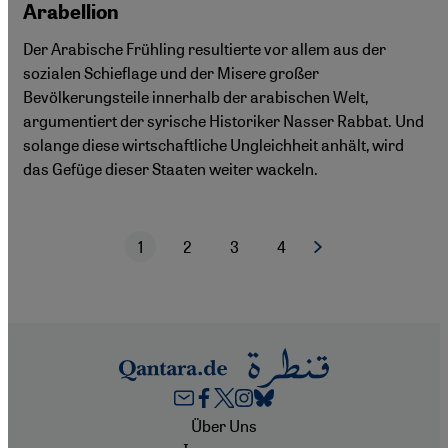
Arabellion
Der Arabische Frühling resultierte vor allem aus der
sozialen Schieflage und der Misere großer
Bevölkerungsteile innerhalb der arabischen Welt,
argumentiert der syrische Historiker Nasser Rabbat. Und
solange diese wirtschaftliche Ungleichheit anhält, wird
das Gefüge dieser Staaten weiter wackeln.
1
2
3
4
Nächste Seite
Aktuelle Seite
Seite
Seite
Seite
Seitennummerierung
Footer
Über Uns