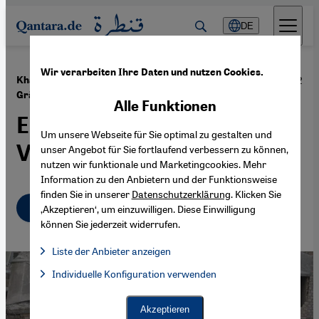
Direkt zum Inhalt springen
DE
Wir verarbeiten Ihre Daten und nutzen Cookies.
·
12.06.2022
Khaled Khalifas Roman „Keiner betete an ihren
Gräbern“
Alle Funktionen
Erinnerung an die kulturelle
Um unsere Webseite für Sie optimal zu gestalten und
Vielfalt Syriens
unser Angebot für Sie fortlaufend verbessern zu können,
nutzen wir funktionale und Marketingcookies. Mehr
Information zu den Anbietern und der Funktionsweise
finden Sie in unserer
Datenschutzerklärung
. Klicken Sie
Deutsch
English
عربي
‚Akzeptieren‘, um einzuwilligen. Diese Einwilligung
können Sie jederzeit widerrufen.
Liste der Anbieter anzeigen
Liste der Anbieter:
Individuelle Konfiguration verwenden
Facebook Embed / Facebook Connect
Facebook Embed / Facebook Connect, Google Maps Embed, Go
Google Tag Manager
Twitter Embed
Akzeptieren
Instagram Embed