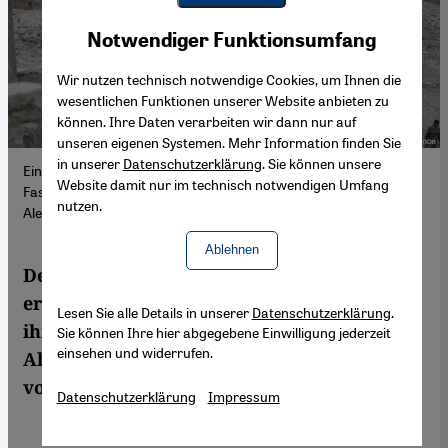
Youtube Embed
Akzeptieren
Notwendiger Funktionsumfang
Google Maps Embed
Wir nutzen technisch notwendige Cookies, um Ihnen die
wesentlichen Funktionen unserer Website anbieten zu
können. Ihre Daten verarbeiten wir dann nur auf
unseren eigenen Systemen. Mehr Information finden Sie
in unserer
Datenschutzerklärung
. Sie können unsere
Eine mit Katastrophen vertraute Stadt: Abendliches
Website damit nur im technisch notwendigen Umfang
Fastenbrechen im auch von russischen Bomben zerstörten
nutzen.
Aleppo, aufgenommen Ende April (Foto: picture-alliance)
Ablehnen
Der syrische Schriftsteller Khaled Khalifa
erzählt in seinem Roman „Keiner betete an
Lesen Sie alle Details in unserer
Datenschutzerklärung
.
ihren Gräbern“ die jüngere Geschichte
Sie können Ihre hier abgegebene Einwilligung jederzeit
einsehen und widerrufen.
Aleppos. Joseph Croitoru stellt den Roman
vor.
Datenschutzerklärung
Impressum