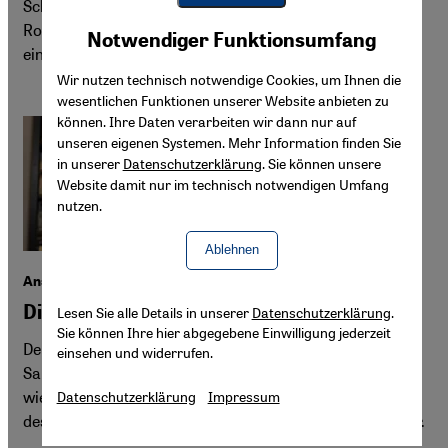
Schriftsteller-Elite solidarisch aus seinem umstrittenen
Youtube Embed
Roman. Die Entstehung der deutschen Ausgabe ist
Akzeptieren
Notwendiger Funktionsumfang
Google Maps Embed
einzigartig. Von Torsten Landberg
Wir nutzen technisch notwendige Cookies, um Ihnen die
wesentlichen Funktionen unserer Website anbieten zu
können. Ihre Daten verarbeiten wir dann nur auf
unseren eigenen Systemen. Mehr Information finden Sie
in unserer
Datenschutzerklärung
. Sie können unsere
Website damit nur im technisch notwendigen Umfang
nutzen.
Ablehnen
Anschlag auf Salman Rushdie
Die Geister, die Khomeini rief
Lesen Sie alle Details in unserer
Datenschutzerklärung
.
Sie können Ihre hier abgegebene Einwilligung jederzeit
Der Anschlag auf den indisch-britischen Schriftsteller
einsehen und widerrufen.
Salman Rushdie in den USA belegt auf tragische Weise,
wie verhängnisvoll die politische Instrumentalisierung
Datenschutzerklärung
Impressum
des Islam ist, meint Loay Mudhoon in seinem Kommentar.