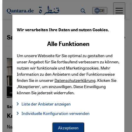
Direkt zum Inhalt springen
DE
Wir verarbeiten Ihre Daten und nutzen Cookies.
Salman Rushdie
Alle Themen
Alle Funktionen
Um unsere Webseite für Sie optimal zu gestalten und
unser Angebot für Sie fortlaufend verbessern zu können,
nutzen wir funktionale und Marketingcookies. Mehr
Information zu den Anbietern und der Funktionsweise
finden Sie in unserer
Datenschutzerklärung
. Klicken Sie
‚Akzeptieren‘, um einzuwilligen. Diese Einwilligung
können Sie jederzeit widerrufen.
Liste der Anbieter anzeigen
Salman Rushdies "Satanische Verse"
Liste der Anbieter:
Individuelle Konfiguration verwenden
Facebook Embed / Facebook Connect
Krimi um die deutsche Übersetzung
Facebook Embed / Facebook Connect, Google Maps Embed, Go
Google Tag Manager
Twitter Embed
Nach dem Attentat auf Salman Rushdie liest die weltweite
Akzeptieren
Instagram Embed