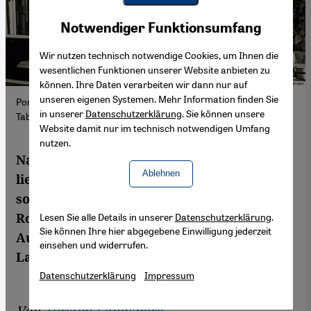
Youtube Embed
Akzeptieren
Notwendiger Funktionsumfang
Google Maps Embed
Wir nutzen technisch notwendige Cookies, um Ihnen die
wesentlichen Funktionen unserer Website anbieten zu
können. Ihre Daten verarbeiten wir dann nur auf
unseren eigenen Systemen. Mehr Information finden Sie
Porträt von Salman Rushdie aus dem Jahr 1986; Foto: Kharbine
in unserer
Datenschutzerklärung
. Sie können unsere
Tababor/imago images
Website damit nur im technisch notwendigen Umfang
nutzen.
Nach dem Attentat auf Salman Rushdie
Ablehnen
liest die weltweite Schriftsteller-Elite
solidarisch aus seinem umstrittenen
Roman. Die Entstehung der deutschen
Lesen Sie alle Details in unserer
Datenschutzerklärung
.
Sie können Ihre hier abgegebene Einwilligung jederzeit
Ausgabe ist einzigartig. Von Torsten
einsehen und widerrufen.
Landberg
Datenschutzerklärung
Impressum