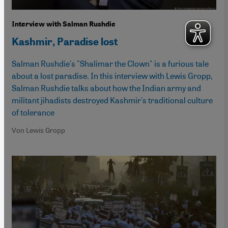
Interview with Salman Rushdie
Kashmir, Paradise lost
Salman Rushdie's "Shalimar the Clown" is a furious tale
about a lost paradise. In this interview with Lewis Gropp,
Salman Rushdie talks about how the Indian army and
militant jihadists destroyed Kashmir's traditional culture
of tolerance
Von Lewis Gropp