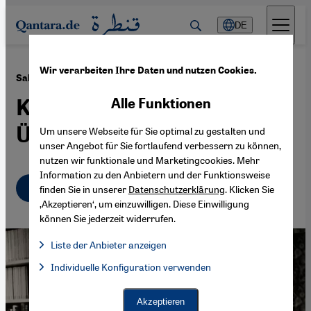
Direkt zum Inhalt springen
DE
Wir verarbeiten Ihre Daten und nutzen Cookies.
·
04.10.2022
Salman Rushdies "Satanische Verse"
Krimi um die deutsche
Alle Funktionen
Übersetzung
Um unsere Webseite für Sie optimal zu gestalten und
unser Angebot für Sie fortlaufend verbessern zu können,
nutzen wir funktionale und Marketingcookies. Mehr
Information zu den Anbietern und der Funktionsweise
Deutsch
English
finden Sie in unserer
Datenschutzerklärung
. Klicken Sie
‚Akzeptieren‘, um einzuwilligen. Diese Einwilligung
können Sie jederzeit widerrufen.
Liste der Anbieter anzeigen
Liste der Anbieter:
Individuelle Konfiguration verwenden
Facebook Embed / Facebook Connect
Facebook Embed / Facebook Connect, Google Maps Embed, Go
Google Tag Manager
Twitter Embed
Akzeptieren
Instagram Embed