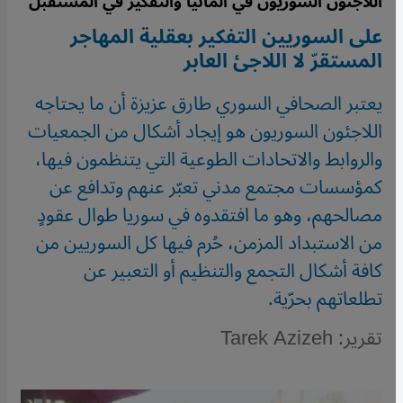
اللاجئون السوريون في ألمانيا والتفكير في المستقبل
على السوريين التفكير بعقلية المهاجر
المستقرّ لا اللاجئ العابر
يعتبر الصحافي السوري طارق عزيزة أن ما يحتاجه
اللاجئون السوريون هو إيجاد أشكال من الجمعيات
والروابط والاتحادات الطوعية التي يتنظمون فيها،
كمؤسسات مجتمع مدني تعبّر عنهم وتدافع عن
مصالحهم، وهو ما افتقدوه في سوريا طوال عقودٍ
من الاستبداد المزمن، حُرم فيها كل السوريين من
كافة أشكال التجمع والتنظيم أو التعبير عن
تطلعاتهم بحرّية.
تقرير: Tarek Azizeh