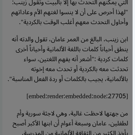
التي يمكنهم التحدث بها إلا بالبيت وتقول زينب:
"لهذا أحرص على أن لا ينسوا لغتهم الأم وعاداتهم
وأحاول التحدث معهم أغلب الوقت بالكردية".
ابن زينب، البالغ من العمر عامان، تقول والدته أنه
ينطق أحياناً كلمات باللغة الألمانية وأحياناً أخرى
كلمات كردية :"أشعر أنه يفهم اللغتين، سواء
تحدثت معه بالكردية أو تحدث معه إخوته
بالألمانية، يجيب بالكلمات أو ردة الفعل المناسبة
".
[embed:render:embedded:node:27705]
من جهتها لاحظت غالية، وهي لاجئة سورية وأم
لطفلين، عامان وسبعة أعوام أن ابنها الأكبر أصبح
يأخذ الكثير من الثقافة الألمانية من المدرسة،