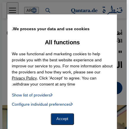
Direkt zum Inhalt springen
AR
We process your data and use cookies.
أطفال اللاجئين في ألمانيا بين لغة
·
02.01.2018
الأجداد ولغة غوته
All functions
" نسيان اللغة يعني ضياع
We use functional and marketing cookies to help
الهوية"
provide you with the best website experience and
improve our service to you. For more information about
the providers and how they work, please see our
Privacy Policy
. Click 'Accept' to agree. You can
withdraw your consent at any time.
عربي
Show list of providers
List of providers:
Configure individual preferences
Facebook Embed / Facebook Connect
 Manager, Instagram Embed, Twitter Embed, Youtube Embed
Google Tag Manager
Twitter Embed
Accept
Instagram Embed
Youtube Embed