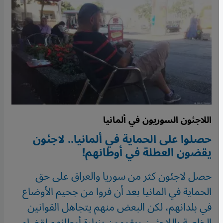
اللاجئون السوريون في ألمانيا
حصلوا على الحماية في ألمانيا.. لاجئون
يقضون العطلة في أوطانهم!
حصل لاجئون كثر من سوريا والعراق على حق
الحماية في المانيا بعد أن فروا من جحيم الأوضاع
في بلدانهم، لكن البعض منهم يتجاهل القوانين
الخاصة باللاجئين ويقومون بزيارة أوطانهم لقضاء