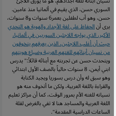
نسيان أبنائه للغة أجدادهم، هو ما يؤرق اللاجئ
السوري حسن، الذي يقيم في ألمانيا منذ عامين.
حسن، وهو أب لطفلين بعمر6 سنوات و8 سنوات،
يرى أن
الحفاظ على لغة الأجداد والهوية هو التحدي
الأكبر، الذي يواجه اللاجئين السوريين في ألمانيا،
حيث أن أغلب اللاجئين، الذين يعرفهم يتخوفون
من نسيان أبنائهم للغتهم العربية وضياع هويتهم
ويتحدث حسن عن تجربته مع أبنائه قائلاً:" يدرس
ابني أيمن، 8 سنوات حالياً بالصف الأول ابتدائي
وهو سبق له وأن درس بسوريا ويجيد الكتابة
والقراءة باللغة العربية، ولكن ما أتخوف منه هو
نسيانه للغته الأم بمرور الوقت، كما أن مراكز تعليم
اللغة العربية والمساجد هنا لا تفي بالغرض لقلة
الساعات الدراسية المقدمة
".