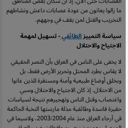
العصابات حتى الآن، إذ أن سكان بعض المناطق
ما زالوا يعانون من عودة عصابات داعش ونشاطهم
التخريب والقتل لمن يقف في وجههم.
سياسة التمييز
الطائفي
- تسهيل لمهمة
الاجتياح والاحتلال
لا يخفى على الناس في العراق بأن النصر الحقيقي
لا يقاس بطرد المحتل وتحرير الأرض فقط، بل
وبخلق أوضاع طبيعية وآمنة ومستقرة للذين عانوا
من الاحتلال. إذ كان الاجتياح والاحتلال وسبي
واغتصاب وقتل الناس وتهجيرهم نتيجة لسياسات
حقيرة فاسدة وطائفية مذلة مارستها النخبة الحاكمة
في أرجاء العراق منذ عام 2003/2004، ولاسيما في
الموصل وعموم نينوى ومحافظات غرب العراق،