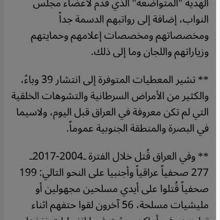
الهدية "المتواضعة" الذي قُدم لأعضاء مجلس
النواب، إضافة إلى رواتبهم الدسمة جداً
ومخصصاتهم ومخصصات إعلامهم وحمايتهم
وزياراتهم واللجان وما إلى ذلك.
** تشير المعطيات المتوفرة إلى انتشار 39 وباءً،
والكثير من الأمراض السرطانية والتشوهات الخلقية
التي لم تكن معروفة في العراق قبل اليوم، ولاسيما
في البصرة والمنطقة الجنوبية عموماً.
** وفي العراق قُتل خلال الفترة ـ2004-2017ـ
277 صحفياً عراقياً وأجنبيا على النحو التالي: 199
صحفياً قُتلوا على أيدي مسلحين مجهولين أو
مليشيات مسلحة، 56 آخرون لقوا حتفهم اثناء