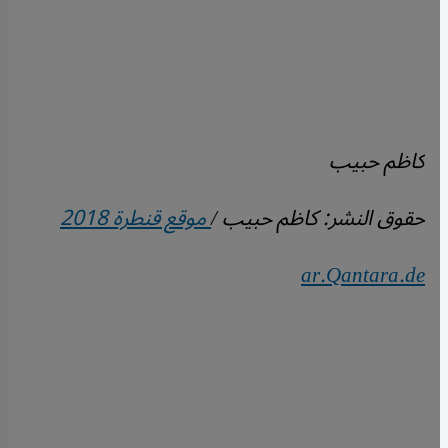
كاظم حبيب
حقوق النشر: كاظم حبيب /
موقع قنطرة 2018
ar.Qantara.de