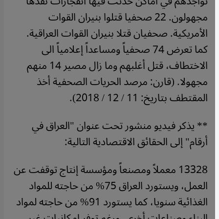
تواجدهم في أماكن حدثت فيها انفجارات نفذها
مجهولون. 22 صحفيا قتلوا بنيران القوات
الأمريكية. صحفيان قتلا بنيران القوات العراقية.
كما تعرض 74 صحفياً ومساعداً إعلامياً الى
الاختطاف، قتل أغلبهم وما زال مصير 14 منهم
مجهولا. (قارن: مرصد الحريات الصحفية أخذ
المقتطف بتاريخ: 11 / 12 / 2018).
** يذكر فيديو منشور تحت عنوان "العراق في
أرقام" إلى الحقائق الاقتصادية التالية:
13328 معملاً ومصنعاً ومؤسسة إنتاج توقفت عن
العمل، ويستورد العراق 75% من حاجته للمواد
الغذائية سنويا، كما يستورد 91% من حاجته لمواد
البناء وصناعات أخرى. ورغم توفر إمكانيات غير