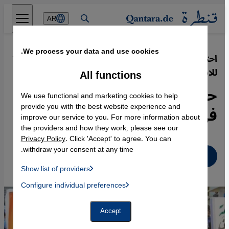
Direkt zum Inhalt springen
AR
We process your data and use cookies.
احتفال العراق بالذكرى السنوية الأولى
·
18.12.2018
للانتصار على داعش
All functions
حصاد الحكم الطائفي الفاسد
We use functional and marketing cookies to help
في العراق
provide you with the best website experience and
improve our service to you. For more information about
the providers and how they work, please see our
Privacy Policy
. Click 'Accept' to agree. You can
withdraw your consent at any time.
عربي
Show list of providers
List of providers:
Configure individual preferences
Facebook Embed / Facebook Connect
 Manager, Instagram Embed, Twitter Embed, Youtube Embed
Google Tag Manager
Twitter Embed
Accept
Instagram Embed
Youtube Embed