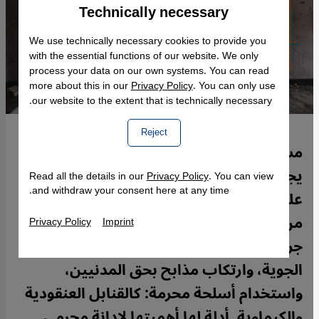
Technically necessary
Accept
Google Maps Embed
We use technically necessary cookies to provide you
with the essential functions of our website. We only
process your data on our own systems. You can read
more about this in our
Privacy Policy
. You can only use
our website to the extent that is technically necessary.
Reject
مشروع أرشيفي رقمي في العاصمة الألمانية.
يجمع مئات آلاف مقاطع الفيديو المنشورة
Read all the details in our
Privacy Policy
. You can view
and withdraw your consent here at any time.
على الإنترنت حول الحرب السورية. ويُتحقق
من صحتها بأساليب بحثية علمية، لكشف
Privacy Policy
Imprint
جرائم: كقصف المستشفيات بالغارات
الجوية، وارتكاب مذابح بحق المدنيين،
واستخدام أسلحة محرمة: كالقنابل العنقودية
والكيماوية. أدلة لها أهميتها لإدانة مجرمي