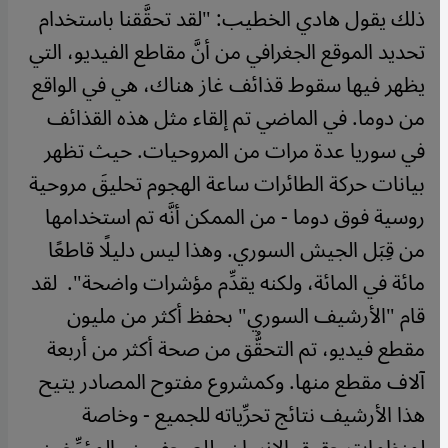
ذلك يقول هادي الخطيب: "لقد تحقَّقنا باستخدام
تحديد الموقع الجغرافي من أنَّ مقاطع الفيديو، التي
يظهر فيها سقوط قذائف غاز هناك، هي في الواقع
من دوما. في الماضي تم إلقاء مثل هذه القذائف
في سوريا عدة مرات من المروحيات. حيث تظهر
بيانات حركة الطائرات ساعة الهجوم تحليقَ مروحية
روسية فوق دوما - من الممكن أنَّه تم استخدامها
من قِبَل الجيش السوري. وهذا ليس دليلًا قاطعًا
مائة في المائة، ولكنه يقدِّم مؤشرات واضحة".
لقد
قام "الأرشيف السوري" بحفظ أكثر من مليون
مقطع فيديو، تم التحقُّق من صحة أكثر من أربعة
آلاف مقطع منها. وكمشروع مفتوح المصادر يتيح
هذا الأرشيف نتائج تحرِّياته للجميع - وخاصة