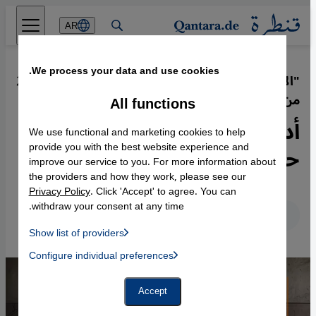
Direkt zum Inhalt springen
AR
We process your data and use cookies.
"الأرشيف السوري" في ألمانيا - تحقق
·
27.05.2018
من فيض صور الحرب السورية
All functions
أدلة رقمية دامغة ضد مجرمي
We use functional and marketing cookies to help
حرب سوريا
provide you with the best website experience and
improve our service to you. For more information about
the providers and how they work, please see our
Privacy Policy
. Click 'Accept' to agree. You can
withdraw your consent at any time.
عربي
English
Deutsch
Show list of providers
List of providers:
Configure individual preferences
Facebook Embed / Facebook Connect
 Manager, Instagram Embed, Twitter Embed, Youtube Embed
Google Tag Manager
Twitter Embed
Accept
Instagram Embed
Youtube Embed