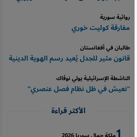
روائية سورية
مفارقة كوليت خوري
طالبان في أفغانستان
قانون مثير للجدل يُعيد رسم الهوية الدينية
الناشطة الإسرائيلية يولي نوﭬاك
"نعيش في ظل نظام فصل عنصري"
الأكثر قراءة
ملكة جمال سوريا 2026