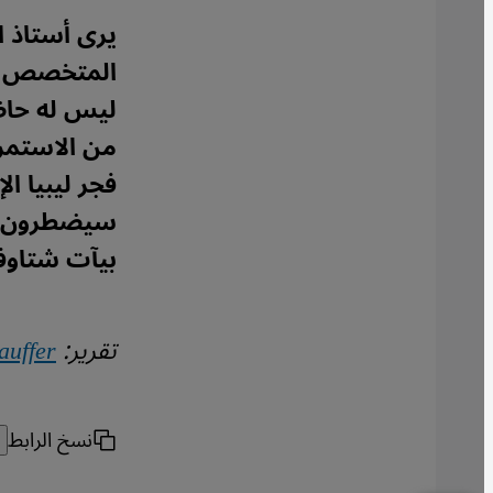
يرى أستاذ ا
المتخصص في 
ليس له حاضن
من الاستمرا
فجر ليبيا ا
سيضطرون للف
بيآت شتاوفر
تقرير:
auffer
نسخ الرابط