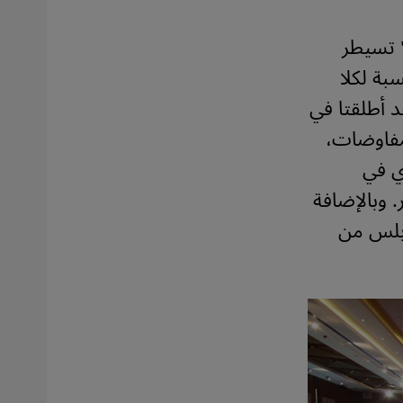
" تسيطر
بة لكلا
د أطلقتا في
ق المفاوضات،
ي في
. وبالإضافة
ابلس من