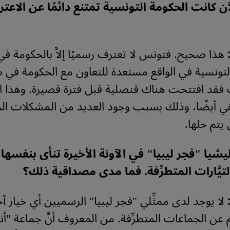
ن كانت الحكومة التونسية تمتنع دائمًا عن الاعت
هذا صحيح. فتونس لا تعترف رسميًا إلاَّ بالحكومة في
 التونسية في الواقع مستعدة للتعاون مع الحكومة في 
فقد افتتحت هناك قنصلية قبل فترة قصيرة. وهذا ال
ي أيضًا، وذلك بسبب وجود العديد من المشكلات ال
يتم حلها.
يا "فجر ليبيا" في الآونة الأخيرة تنأى بنفسها
تيَّارات المتطرِّفة. فما مدى مصداقية ذلك؟
لا يوجد لدى ممثِّلي "فجر ليبيا" الرسميين أي خيار 
م عن الجماعات المتطرِّفة. من المعروف أنَّ جماعة "أن