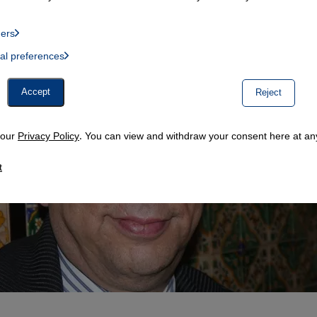
ders
List of providers:
ual preferences
, Twitter Embed, Youtube Embed
Accept
Reject
n our
Privacy Policy
. You can view and withdraw your consent here at any
t