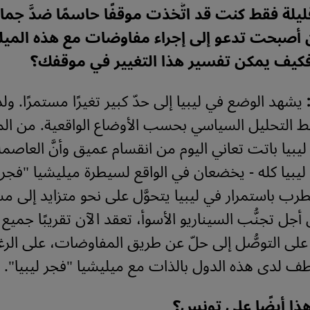
يلة فقط كنت قد اتَّخذت موقفًا حاسمًا ضدَّ جما
آن أصبحت تدعو إلى إجراء مفاوضات مع هذه الميل
 فكيف يمكن تفسير هذا التغيير في موقفك؟
يشهد الوضع في ليبيا إلى حدّ كبير تغيرًا مستمرًا. 
ط التحليل السياسي بحسب الأوضاع الواقعية. من المؤ
 ليبيا باتت تعاني اليوم من انقسام عميق وأنَّ العاصم
ليبيا كله - يخضعان في الواقع لسيطرة ميليشيا "فجر ليب
ب باستمرار في ليبيا يتحوَّل على نحو متزايد إلى م
 أجل تجنُّب السيناريو الأسوأ، تعقد الآن تقريبًا جمي
ا على التوصُّل إلى حلّ عن طريق المفاوضات، على الر
ف لدى هذه الدول بالذات مع ميليشيا "فجر ليبيا".
ذا أيضًا على تونس؟