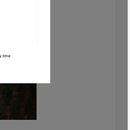
 time.