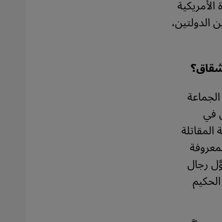
الأمريكية
ن الدولتين،
وشقاق؟
 الجماعة
ل في
 المقاتلة
لمعروفة
َل رجال
الحكيم