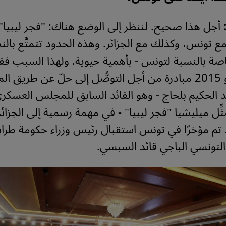
أجل هذا صحيح. لننظر إلى الوضع هناك: "فجر ليبيا
ع تونس، وكذلك مع الجزائر. وهذه الحدود تتمتَّع بالنس
اصة بالنسبة لتونس - بأهمية حيوية. ولهذا السبب فق
شهر أيَّار/مايو 2015 مبادرة من أجل التوصُّل إلى حلّ عن طري
 الحكيم بلحاج - وهو القائد السابق للمجلس العسكر
ِل ميليشيا "فجر ليبيا" - في مهمة رسمية إلى الجزائر
 تم مؤخرًا في تونس استقبال رئيس وزراء حكومة طر
لتونسي الباجي قائد السبسي.