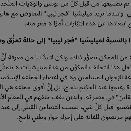
تم تصنيفها من قبل كلّ من تونس والولايات المتَّحدة 
ي. وعندما تريد ميليشيا "فجر ليبيا" التفاوض مع هاتي
ابتعادها عن هذه التيَّارات أمرًا لا مفر منه.
ذا بالنسبة لميليشيا "فجر ليبيا" إلى حالة تمزُّق 
من الممكن تصوُّر ذلك. ولكن لا بدّ لنا من معرفة أنَّ
خل هذا التحالف المكوَّن من عدة ميليشيات لا تتمثَّ
ة الإخوان المسلمين ولا في أعضاء الجماعة الإسلامية
دة زعيمها عبد الحكيم بلحاج. بل إنَّ أقوى جماعة هي ا
لين" في مصراتة، والذين يقف خلفهم في المقام الأوّ
نضموا قبل كلِّ شيء بسبب التضامن القبلي إلى عبد 
َّهم حريصون للغاية على إجراء حوار وطني ناجح.