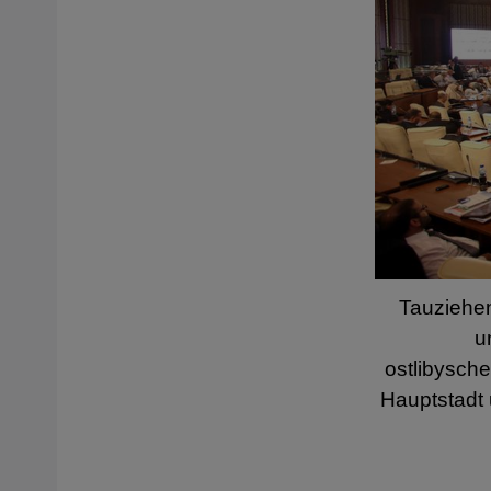
Tauziehen
u
ostlibysche
Hauptstadt 