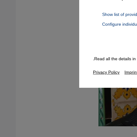
Show list of provi
Configure individ
Connect, Google Maps Embed, Google Tag Manager, Instagram Embed
Read all the details i
Privacy Policy
Imprin