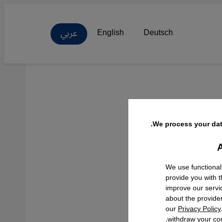
عربي
English
Deutsch
جاح
We process your dat
A
Facebo
We use functional
provide you with 
improve our servi
about the provide
our
Privacy Policy
withdraw your con