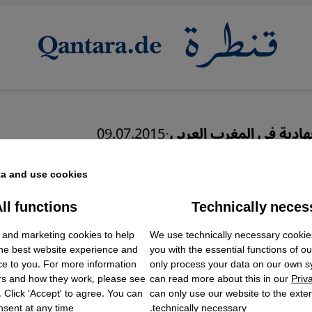
هادية في المغرب العربي
·
09.07.2015
اعش" من ليبيا مرهون بن
a and use cookies.
فجر ليبيا وحفتر"
ll functions
Technically neces
ok Embed / Facebook Connect
Accept
Google Tag Manager
 and marketing cookies to help
We use technically necessary cookie
Twitter Embed
the best website experience and
you with the essential functions of o
Instagram Embed
ce to you. For more information
only process your data on our own 
Youtube Embed
عربي
English
rs and how they work, please see
can read more about this in our
Priv
Google Maps Embed
. Click 'Accept' to agree. You can
can only use our website to the extent
sent at any time.
technically necessary.