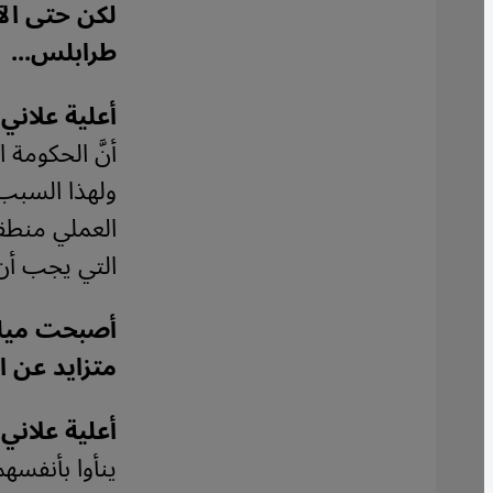
لكن حتى الآ
طرابلس...
أعلية علاني:
أنَّ الحكومة
ولهذا السبب 
العملي منطق
التي يجب أن 
أصبحت ميليش
متزايد عن ال
أعلية علاني:
ينأوا بأنفسه