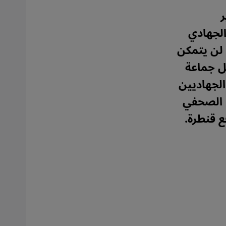
ر
الجهادي
 لن يتمكن
َل جماعة
الجهاديين
. الصحفي
ع قنطرة.