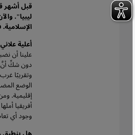
قبل أشهر قل
ليبيا". وال
الإسلامية.
أعلية علاني:
علينا أن نضب
دون شكِّ أنَّ
وتقريبًا غرب 
الوضع المضطر
إقليمية. ومن
أفريقيا أمله
وجود أي تعاط
هل ينطبق ه