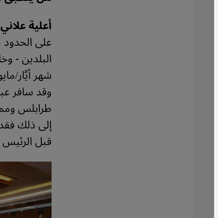
أعلية علاني:
على الحدود م
البلدين - وخ
وقد سافر عبد
طرابلس وممثّ
إلى ذلك فقد
قبل الرئيس ا