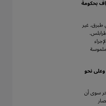
راف بحكومة
 طبرق. غير
طرابلس.
إجراء
ملموسة
 وعلى نحو
آخر سوى أن
صار