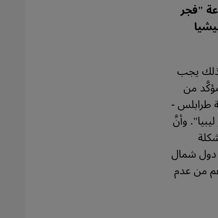
عة "فجر
يشيا
ولذلك يجب
كَّد من
ة طرابلس -
يا". وأنَّ
شكلة
ع دول شمال
غم من عدم