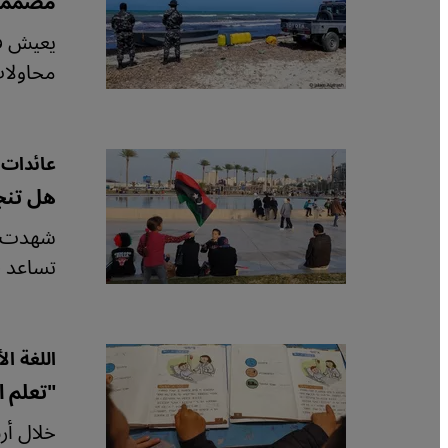
مصممون
محاولات
عائدات 
هل تنجح
شهدت لي
تساعد ف
اللغة ال
"تعلم ا
خلال أر