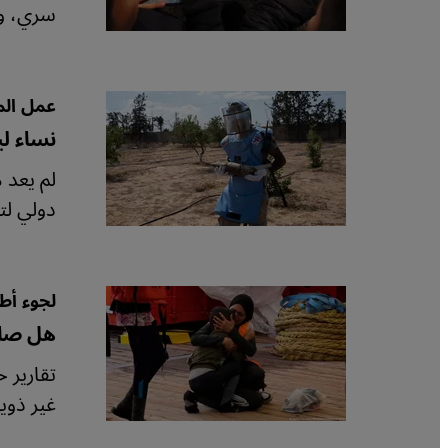
سري، ود
عمل المر
نساء ل
لم يعد 
دولي لت
لجوء أط
هل صار
تقارير 
غير ذوي