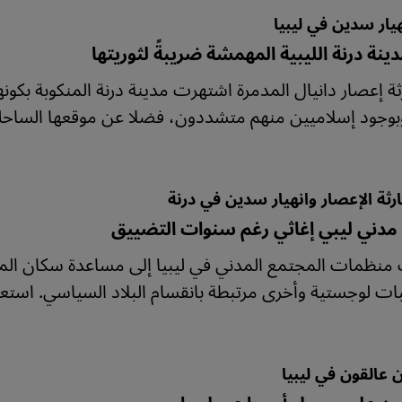
هيار سدين في ليبيا
نة درنة الليبية المهمشة ضريبةً لثوريتها
ثة إعصار دانيال المدمرة اشتهرت مدينة درنة المنكوبة بكونه
بوجود إسلاميين منهم متشددون، فضلا عن موقعها الساحلي 
كارثة الإعصار وانهيار سدين في درنة
مدني ليبي إغاثي رغم سنوات التضييق
نظمات المجتمع المدني في ليبيا إلى مساعدة سكان المن
ات لوجستية وأخرى مرتبطة بانقسام البلاد السياسي. استع
 عالقون في ليبيا