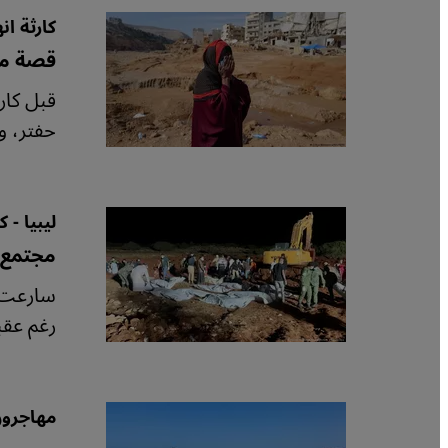
كارثة ان
قصة مدي
قبل كار
حفتر، و
ليبيا - 
مجتمع 
سارعت م
رغم عقب
مهاجرون