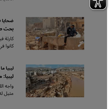
ضحايا ف
بحث صع
كارثة ف
كانوا ف
ليبيا م
ليبيا: 
واجه ال
مثيل له