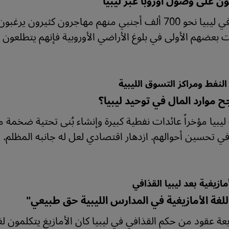
 على وصول أوروبا عبر ليبيا
يعيش في ليبيا نحو 700 ألف أجنبي منهم مهاجرون كثي
 بعضهم الأولى في بلوغ الأراضي الأوروبية فإنهم يتطلعون ل
النفط ومراكز التسوق الليبية
 موارد المال في توحيد ليبيا؟
بيا مؤخراً عائدات نفطية كبيرة وإنشاء بُنى تحتية ضخمة 
ي تحسين أحوالهم. ازدهار اقتصادي لعل له جانبه المظلم. 
أمازيغية بعد ليبيا القذافي
للغة الأمازيغية في المدارس الليبية حق طبيعي"
بعة عقود من حكم القذافي في ليبيا كان الأمازيغ يتكلمون 