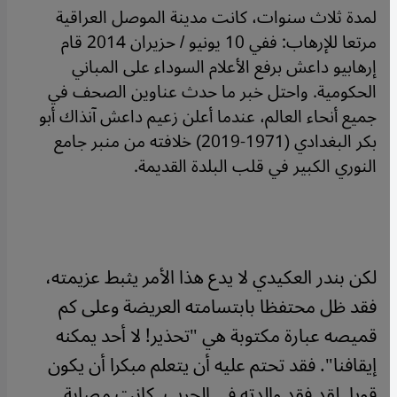
لمدة ثلاث سنوات، كانت مدينة الموصل العراقية
مرتعا للإرهاب: ففي 10 يونيو / حزيران 2014 قام
إرهابيو داعش برفع الأعلام السوداء على المباني
الحكومية. واحتل خبر ما حدث عناوين الصحف في
جميع أنحاء العالم، عندما أعلن زعيم داعش آنذاك أبو
بكر البغدادي (1971-2019) خلافته من منبر جامع
النوري الكبير في قلب البلدة القديمة.
لكن بندر العكيدي لا يدع هذا الأمر يثبط عزيمته،
فقد ظل محتفظا بابتسامته العريضة وعلى كم
قميصه عبارة مكتوبة هي "تحذير! لا أحد يمكنه
إيقافنا". فقد تحتم عليه أن يتعلم مبكرا أن يكون
قويا. لقد فقد والدته في الحرب. كانت مصابة