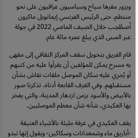
ويزور مقرها سياح وسياسيون عراقيون على نحو
منتظم. حتى الرئيس الفرنسي إيمانويل ماكرون
اُصطُحِب خلال الصيف الماضي 2022 في جولة
عبر المبنى الذي يبلغ عمره مائة عام.
قام الفريق بتحويل سقف المركز الثقافي إلى مقهى
به مسرح يمكن للمؤلفين أن يقرأوا عليه من كتبهم
أو يُجرِي عليه سكان الموصل حلقات نقاش بشأن
مستقبلهم. وفي الغرف القابعة أدناه، تذكرنا صور
بالأبيض والأسود بزمن ازدهار المدينة، والتي يفخر
بها العكيدي، شأنه شأن معظم الموصليين.
يقف العكيدي في غرفة مليئة بالأشياء العتيقة
-أباريق ماء وشمعدانات وسكاكين- ويقول إنها تبدو