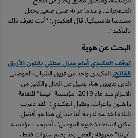
الرشاشة، وملصق ممزق يحذر من أفخاخ
المتفجرات. وعندما مر به صبي صغير يحمل
مسدسا بلاستيكيا، قال العكيدي: "أنت تعرف ذلك
بالتأكيد".
البحث عن هوية
توقف العكيدي أمام منزل مطلي باللون الأزرق
الفاتح.
العكيدي واحد من فريق الشباب الموصلي
الذين يديرون هنا، بقليل من المال والكثير من
الالتزام منذ عام 2019، مؤسسة "بيتنا" للثقافة
والفنون والتراث. ويقول العكيدي: "لقد دمرت
البلدة القديمة لدرجة أننا قلنا إن هذا هو أفضل
مكان لاستعادة هوية الموصل". أصبحت مؤسسة
"بيتنا" معروفة بالفعل بعد بضع سنوات فقط،