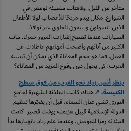
متأخر من الليل، ولافتات مضيئة تومض في
الشوارع. مكان يبدو مريحًا للأعصاب لولا الأطفال
الذين يتسولون ويبيعون الحلوى عبر نوافذ
السيارات عندما تصبح إشارات المرور حمراء. مات
الكثير من آبائهم وأضحت أمهاتهم عاطلات عن
العمل. فما هو حجم المعاناة الذي يمكن أن تسببه
الحرب؛ كي يحول دون وقوع المزيد من المعاناة؟
ينظر أنس زياد نحو الغرب من فوق سطح
الكنيسة.
هناك كانت المئذنة الشهيرة لجامع
النوري تشق عنان السماء، قبل أن يفجّرها تنظيم
الدولة الإسلامية قبيل هزيمته بوقت قصير. كانت
المئذنة رمزا للموصل. وعندما علم زياد بانهيارها بدأ
يبكي. يقول: "من يهدم المئذنة يدمر مدينتي".