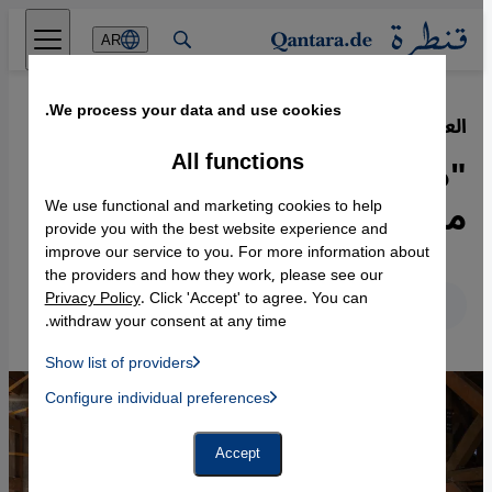
Direkt zum Inhalt springen
AR
We process your data and use cookies.
العراق: إعادة إعمار الموصل
·
25.04.2023
All functions
"موصل المستقبل أقوى بقدر
معاناتها بالماضي"
We use functional and marketing cookies to help
provide you with the best website experience and
improve our service to you. For more information about
the providers and how they work, please see our
Privacy Policy
. Click 'Accept' to agree. You can
عربي
English
Deutsch
withdraw your consent at any time.
Show list of providers
List of providers:
Configure individual preferences
Facebook Embed / Facebook Connect
 Manager, Instagram Embed, Twitter Embed, Youtube Embed
Google Tag Manager
Twitter Embed
Accept
Instagram Embed
Youtube Embed