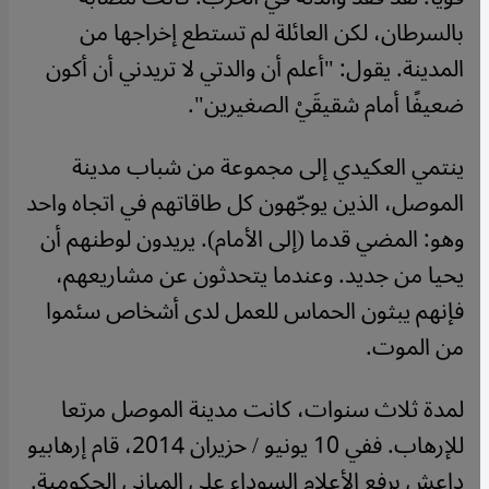
بالسرطان، لكن العائلة لم تستطع إخراجها من
المدينة. يقول: "أعلم أن والدتي لا تريدني أن أكون
ضعيفًا أمام شقيقَيْ الصغيرين".
ينتمي العكيدي إلى مجموعة من شباب مدينة
الموصل، الذين يوجّهون كل طاقاتهم في اتجاه واحد
وهو: المضي قدما (إلى الأمام). يريدون لوطنهم أن
يحيا من جديد. وعندما يتحدثون عن مشاريعهم،
فإنهم يبثون الحماس للعمل لدى أشخاص سئموا
من الموت.
لمدة ثلاث سنوات، كانت مدينة الموصل مرتعا
للإرهاب. ففي 10 يونيو / حزيران 2014، قام إرهابيو
داعش برفع الأعلام السوداء على المباني الحكومية.