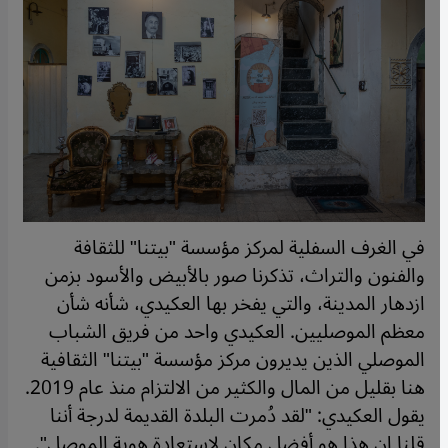
في الغرف السفلية لمركز مؤسسة "بيتنا" للثقافة
والفنون والتراث، تذكرنا صور بالأبيض والأسود بزمن
ازدهار المدينة، والتي يفخر بها العكيدي، شأنه شأن
معظم الموصليين. العكيدي واحد من فريق الشباب
الموصلي الذين يديرون مركز مؤسسة "بيتنا" الثقافية
هنا بقليل من المال والكثير من الالتزام منذ عام 2019.
يقول العكيدي: "لقد دُمرت البلدة القديمة لدرجة أننا
قلنا إن هذا هو أفضل مكان لاستعادة هوية الموصل".