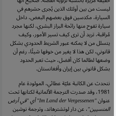
حقيقة مريرة بالنسبة لراوية القصة. صحيح أنها
ليست من بين أولئك الذين يُجرى حشرهم في
السيارة، مكدسين فوق بعضهم البعض، داخل
سيارة تفوح منها رائحة البراز البشري، لكنها مجرد
مُراقبة، تريد أن ترى كيف تسير الأمور، وكيف
يتسلل من لا يمكنه عبور الشريط الحدودي بشكل
قانوني، لكن هذا لا يغير من خوفها شيئًا، رغم أن
وضعها لطالما كان أفضل، حيث تعبر الحدود
بشكل قانوني بين إيران وأفغانستان.
نتحدث عن الكاتبة عليّة عطائي، المولودة عام
1981، وقد صدرت الترجمة الألمانية لكتابها تحت
عنوان
"Im Land der Vergessenen" أي "في أرض
المنسيين"
، عن دار لوتشترهاند، وترجمة نوشين