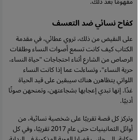
مفهومًا بعد ذلك.
كفاح نسائي ضد التعسف
على النقيض من ذلك، تروي عطائي، في مقدمة
الكتاب كيف كانت تسمع أصوات النساء وطلقات
الرصاص من الشارع أثناء احتجاجات "حياة النساء،
حرية النساء"، وتساءلت عما إذا كانت النساء
اللواتي يتظاهرن هناك سيبقين على قيد الحياة
غدًا. إنها تبدي إعجابها بشجاعتهن، وتمنحهن صوتًا
أدبيًا.
وتركز كل قصة تقريبًا على شخصية نسائية، من
أوائل الثمانينيات حتى عام 2017 تقريبًا، وفي كل
حكاية، إلى جانب قضايا الهوية المذكورة في البداية،