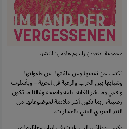
مجموعة "بنغوين راندوم هاوس" للنشر.
تكتب عن نفسها وعن عائلتها، عن طفولتها
وشبابها بين الحرب والرغبة في الحرية – وبأسلوب
واقعي ومباشر للغاية، بلغة واضحة وغالبًا ما تكون
رصينة، ربما تكون أكثر ملاءمة لموضوعاتها من
النثر السردي الغني بالمجازات.
تكتب عطائي، التي ولدت في إيران وعائلتها من