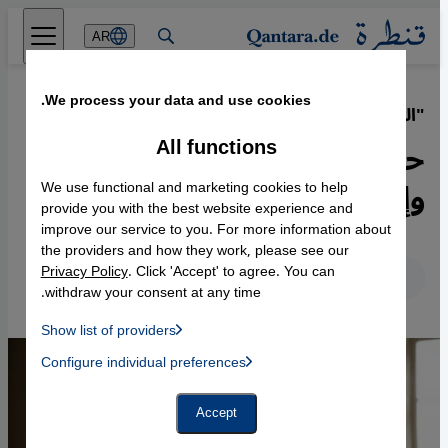
Direkt zum Inhalt springen
AR
We process your data and use cookies.
"العمى الأحمر" لعالية عطائي
·
28.10.2025
All functions
حرية عالقة بين أفغانستان
وإيران
We use functional and marketing cookies to help
provide you with the best website experience and
improve our service to you. For more information about
the providers and how they work, please see our
Privacy Policy
. Click 'Accept' to agree. You can
عربي
English
Deutsch
withdraw your consent at any time.
Show list of providers
List of providers:
Configure individual preferences
Facebook Embed / Facebook Connect
 Manager, Instagram Embed, Twitter Embed, Youtube Embed
Google Tag Manager
Twitter Embed
Accept
Instagram Embed
Youtube Embed