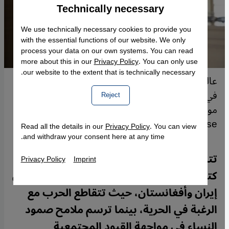
Technically necessary
Accept
Google Maps Embed
We use technically necessary cookies to provide you
with the essential functions of our website. We only
process your data on our own systems. You can read
more about this in our
Privacy Policy
. You can only use
our website to the extent that is technically necessary.
عالية عطائي كاتبة وناشطة نسوية إيرانية أفغانية تركز
في كتاباتها على قضايا النساء وحقوقهنّ، إلى جانب
Reject
موضوعات أُخرى كالهجرة والعنف. (Photo:
Promo/Penguin Random House)
Read all the details in our
Privacy Policy
. You can view
and withdraw your consent here at any time.
تتناول الروائية الإيرانية عالية عطائي في
Privacy Policy
Imprint
كتابها "العمى الأحمر"، مشاهد من الحياة بين
إيران وأفغانستان، حيث تتقاطع الحرب مع
الرغبة في الحرية، بينما ترسم ملامح صمود
النساء في مواجهة القيود المجتمعية