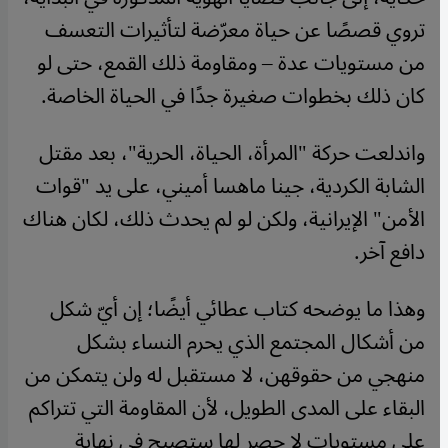
تروي قصصًا عن حياة معرّضة لتأثيرات التعسف
من مستويات عدة – ومقاومة ذلك القمع، حتى لو
كان ذلك بخطوات صغيرة جدًا في الحياة الخاصة.
واندلعت حركة "المرأة، الحياة، الحرية"، بعد مقتل
الشابة الكردية، جينا ماهسا أميني، على يد "قوات
الأمن" الإيرانية، ولكن لو لم يحدث ذلك، لكان هناك
دافع آخر.
وهذا ما يوضحه كتاب عطائي أيضًا؛ إن أيّ شكل
من أشكال المجتمع الذي يحرم النساء بشكل
منهجي من حقوقهن، لا مستقبل له ولن يتمكن من
البقاء على المدى الطويل، لأن المقاومة التي تتراكم
على مستويات لا حصر لها ستصبح في نهاية